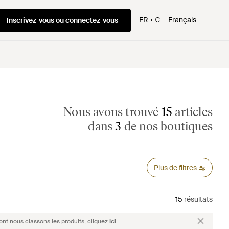
FR
€
Français
Inscrivez-vous ou connectez-vous
Nous avons trouvé
15
articles
dans
3
de nos boutiques
Plus de filtres
15
résultats
ont nous classons les produits, cliquez
ici
.