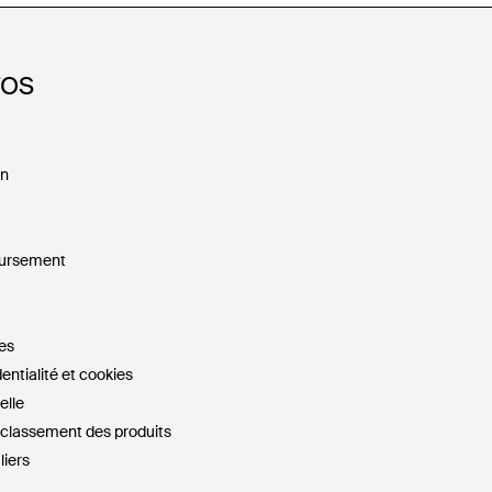
FOS
on
oursement
es
entialité et cookies
elle
e classement des produits
liers