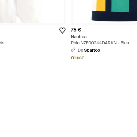
75 €
Nautica
ris
Polo N7F00244DARKN - Bleu
De
Spartoo
ÉPUISÉ