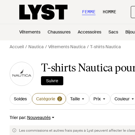
FEMME
HOMME
Vêtements
Chaussures
Accessoires
Sacs
Bijou
Accueil
Nautica
Vêtements Nautica
T-shirts Nautica
T-shirts Nautica po
Suivre
Soldes
Catégorie
Taille
Prix
Couleur
2
Trier par
:
Nouveautés
Les commissions et autres frais payés à Lyst peuvent affecter le clas