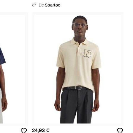
De
Spartoo
24,93 €