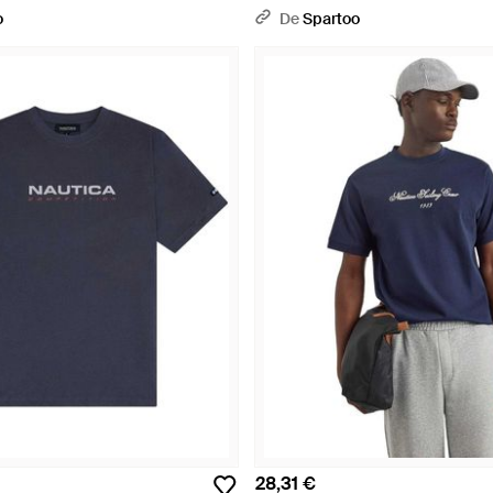
o
De
Spartoo
28,31 €