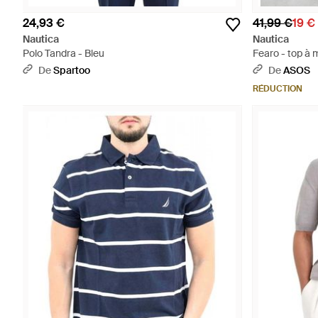
24,93 €
41,99 €
19 €
Nautica
Nautica
Polo Tandra - Bleu
Fearo - top à
De
Spartoo
De
ASOS
RÉDUCTION