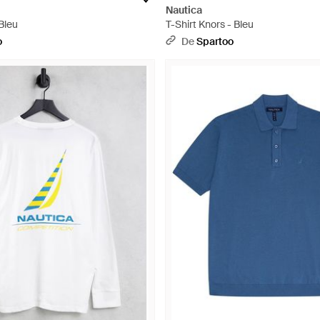
Nautica
 Bleu
T-Shirt Knors - Bleu
o
De
Spartoo