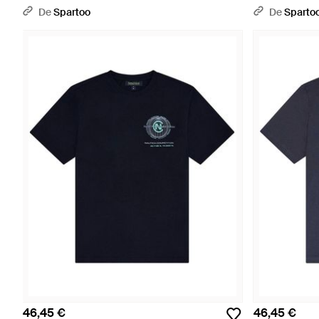
De
Spartoo
De
Sparto
46,45 €
46,45 €