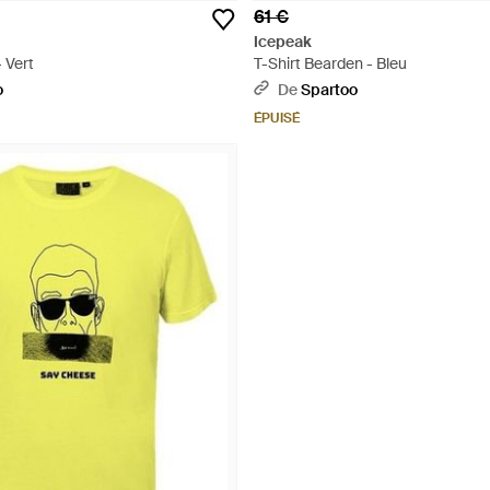
61 €
Icepeak
- Vert
T-Shirt Bearden - Bleu
o
De
Spartoo
ÉPUISÉ