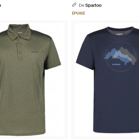
o
De
Spartoo
ÉPUISÉ