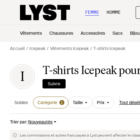
FEMME
HOMME
Vêtements
Chaussures
Accessoires
Sacs
Bijou
Accueil
Icepeak
Vêtements Icepeak
T-shirts Icepeak
T-shirts Icepeak po
I
Suivre
Soldes
Catégorie
Taille
Prix
Tout désél
2
Trier par
:
Nouveautés
Les commissions et autres frais payés à Lyst peuvent affecter le clas