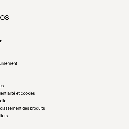
FOS
on
oursement
es
entialité et cookies
elle
e classement des produits
liers