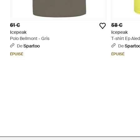
61 €
58 €
Icepeak
Icepeak
Polo Bellmont - Gris
T-shirt Ep Ale
De
Spartoo
De
Sparto
ÉPUISÉ
ÉPUISÉ