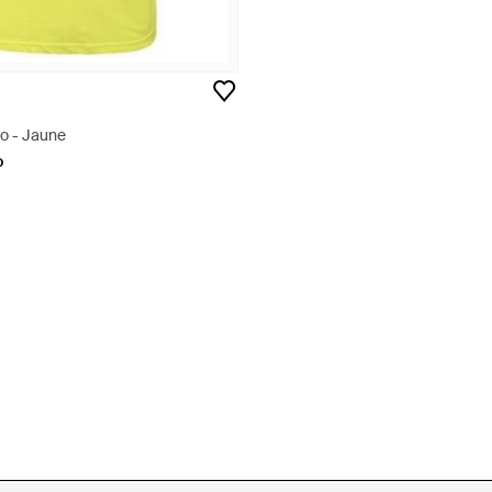
do - Jaune
o