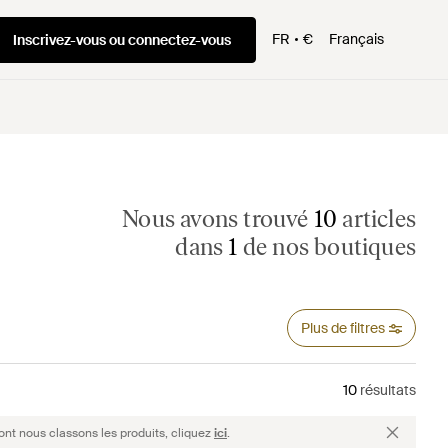
FR
€
Français
Inscrivez-vous ou connectez-vous
Nous avons trouvé
10
articles
dans
1
de nos boutiques
Plus de filtres
10
résultats
ont nous classons les produits, cliquez
ici
.