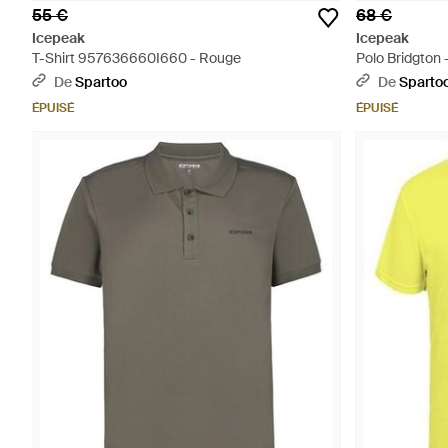
55 €
68 €
Icepeak
Icepeak
T-Shirt 957636660I660 - Rouge
Polo Bridgton 
De
Spartoo
De
Sparto
ÉPUISÉ
ÉPUISÉ