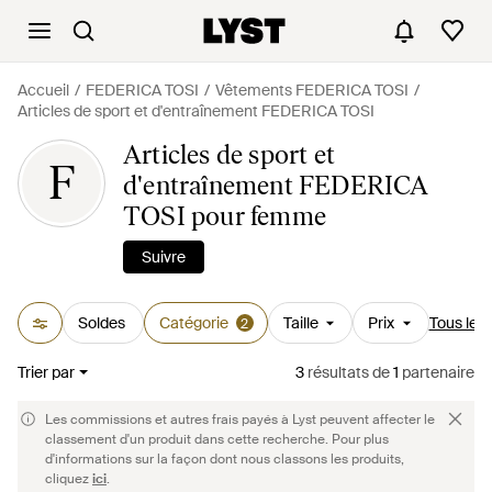
Accueil
FEDERICA TOSI
Vêtements FEDERICA TOSI
Articles de sport et d'entraînement FEDERICA TOSI
Articles de sport et
F
d'entraînement FEDERICA
TOSI pour femme
Suivre
Soldes
Catégorie
Taille
Prix
Tous les f
2
Trier par
3
résultats
de
1
partenaire
Les commissions et autres frais payés à Lyst peuvent affecter le
classement d'un produit dans cette recherche. Pour plus
d'informations sur la façon dont nous classons les produits,
cliquez
ici
.