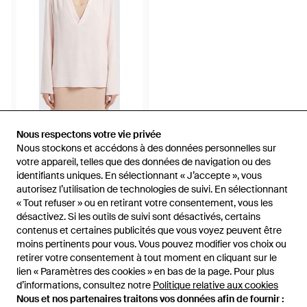
281,26 €
Nous respectons votre vie privée
Nous respectons votre vie privée
Nous stockons et accédons à des données personnelles sur
Nous stockons et accédons à des données personnelles sur
FEDERICA TOSI
votre appareil, telles que des données de navigation ou des
votre appareil, telles que des données de navigation ou des
Blouse En Crêpe - Rose
identifiants uniques. En sélectionnant « J’accepte », vous
identifiants uniques. En sélectionnant « J’accepte », vous
De
GIGLIO.COM
autorisez l’utilisation de technologies de suivi. En sélectionnant
autorisez l’utilisation de technologies de suivi. En sélectionnant
ÉPUISÉ
« Tout refuser » ou en retirant votre consentement, vous les
« Tout refuser » ou en retirant votre consentement, vous les
désactivez. Si les outils de suivi sont désactivés, certains
désactivez. Si les outils de suivi sont désactivés, certains
contenus et certaines publicités que vous voyez peuvent être
contenus et certaines publicités que vous voyez peuvent être
moins pertinents pour vous. Vous pouvez modifier vos choix ou
moins pertinents pour vous. Vous pouvez modifier vos choix ou
retirer votre consentement à tout moment en cliquant sur le
retirer votre consentement à tout moment en cliquant sur le
lien « Paramètres des cookies » en bas de la page. Pour plus
lien « Paramètres des cookies » en bas de la page. Pour plus
d’informations, consultez notre
d’informations, consultez notre
Politique relative aux cookies
Politique relative aux cookies
Nous et nos partenaires traitons vos données afin de fournir :
Nous et nos partenaires traitons vos données afin de fournir :