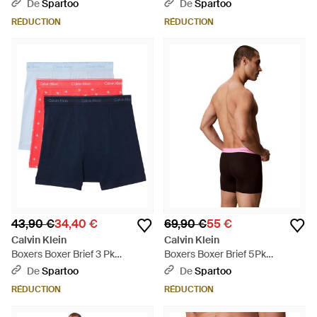
000Nb3607A - Bleu
Lv00Nb4124 - Noir
De
Spartoo
De
Spartoo
RÉDUCTION
RÉDUCTION
43,90 €
34,40 €
69,90 €
55 €
Calvin Klein
Calvin Klein
Boxers Boxer Brief 3 Pk
Boxers Boxer Brief 5Pk
000Nb4003A - Bleu
Lv00Nb4551 - Blanc
De
Spartoo
De
Spartoo
RÉDUCTION
RÉDUCTION