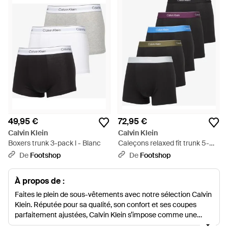
49,95 €
72,95 €
Calvin Klein
Calvin Klein
Boxers trunk 3-pack l - Blanc
Caleçons relaxed fit trunk 5-
pack xl - Violet
De
Footshop
De
Footshop
À propos de :
Faites le plein de sous-vêtements avec notre sélection Calvin
Klein. Réputée pour sa qualité, son confort et ses coupes
parfaitement ajustées, Calvin Klein s’impose comme une
marque iconique grâce aux célèbres publicités de Mark