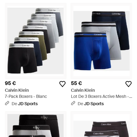
Wahlberg dans les années 90, et devient la référence pour les
hommes du monde entier. Faites de la place dans vos tiroirs
pour accueillir vos nouveaux caleçons, slips et boxers en
coton stretch et leur célèbre ceinture estampillée.
95 €
55 €
Calvin Klein
Calvin Klein
7-Pack Boxers - Blanc
Lot De 3 Boxers Active Mesh -
Bleu
De
JD Sports
De
JD Sports