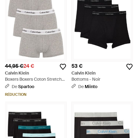
44,95 €
24 €
53 €
Calvin Klein
Calvin Klein
Boxers Boxers Coton Stretch
Bottoms - Noir
U2664G - Gris
De
Spartoo
De
Miinto
RÉDUCTION