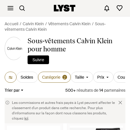
Accueil
Calvin Klein
Vêtements Calvin Klein
Sous-
vêtements Calvin Klein
Sous-vêtements Calvin Klein
pour homme
Suivre
Soldes
Catégorie
Taille
Prix
Couleu
2
Trier par
500+
résultats
de
14
partenaires
Les commissions et autres frais payés à Lyst peuvent affecter le
classement d'un produit dans cette recherche. Pour plus
d'informations sur la façon dont nous classons les produits,
cliquez
ici
.