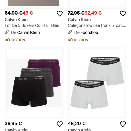
64,90 €
45 €
72,95 €
62,49 €
Calvin Klein
Calvin Klein
Lot De 5 Boxers Courts - Bleu
Caleçons low rise trunk 5-pack
xl - Noir
De
Calvin Klein
De
Footshop
RÉDUCTION
RÉDUCTION
39,95 €
48,20 €
Calvin Klein
Calvin Klein