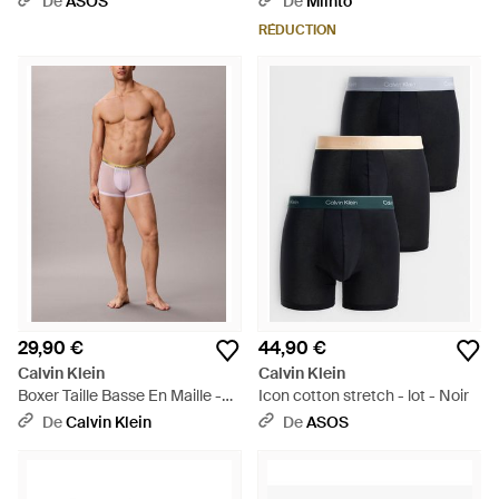
De
ASOS
De
Miinto
RÉDUCTION
29,90 €
44,90 €
Calvin Klein
Calvin Klein
Boxer Taille Basse En Maille -
Icon cotton stretch - lot - Noir
Violet
De
Calvin Klein
De
ASOS