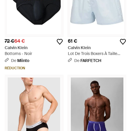
72 €
64 €
61 €
Calvin Klein
Calvin Klein
Bottoms - Noir
Lot De Trois Boxers À Taille
Élastiquée - Bleu
De
Miinto
De
FARFETCH
RÉDUCTION