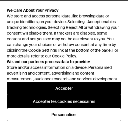
We Care About Your Privacy
We Care About Your Privacy
We store and access personal data, like browsing data or
We store and access personal data, like browsing data or
unique identifiers, on your device. Selecting I Accept enables
unique identifiers, on your device. Selecting I Accept enables
tracking technologies. Selecting Reject All or withdrawing your
tracking technologies. Selecting Reject All or withdrawing your
consent will disable them. If trackers are disabled, some
consent will disable them. If trackers are disabled, some
content and ads you see may not be as relevant to you. You
content and ads you see may not be as relevant to you. You
can change your choices or withdraw consent at any time by
can change your choices or withdraw consent at any time by
clicking the Cookie Settings link at the bottom of the page. For
clicking the Cookie Settings link at the bottom of the page. For
more details, refer to our
more details, refer to our
Cookie Policy
Cookie Policy
.
.
We and our partners process data to provide:
We and our partners process data to provide:
Store and/or access information on a device. Personalised
Store and/or access information on a device. Personalised
68,10 €
51,50 €
43,90 €
34,40 €
advertising and content, advertising and content
advertising and content, advertising and content
Calvin Klein
Calvin Klein
measurement, audience research and services development.
measurement, audience research and services development.
Boxers Trunk 5Pk Lv00Nb1897
Boxers Boxer Brief 3 Pk
- Multicolore
Accepter
Accepter
000Nb4003A - Marron
De
Spartoo
De
Spartoo
RÉDUCTION
RÉDUCTION
Accepter les cookies nécessaires
Accepter les cookies nécessaires
Personnaliser
Personnaliser