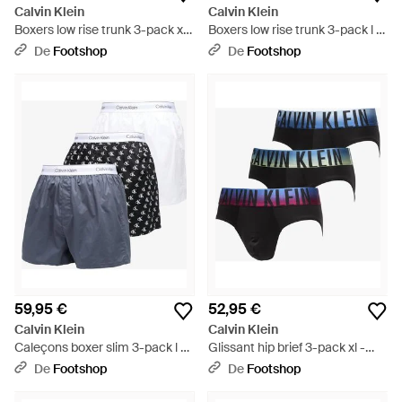
Calvin Klein
Calvin Klein
Boxers low rise trunk 3-pack xl -
Boxers low rise trunk 3-pack l -
Noir
Vert
De
Footshop
De
Footshop
59,95 €
52,95 €
Calvin Klein
Calvin Klein
Caleçons boxer slim 3-pack l -
Glissant hip brief 3-pack xl -
Bleu
Bleu
De
Footshop
De
Footshop