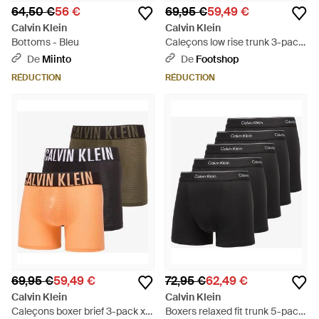
64,50 €
56 €
69,95 €
59,49 €
Calvin Klein
Calvin Klein
Bottoms - Bleu
Caleçons low rise trunk 3-pack
m - Noir
De
Miinto
De
Footshop
RÉDUCTION
RÉDUCTION
69,95 €
59,49 €
72,95 €
62,49 €
Calvin Klein
Calvin Klein
Caleçons boxer brief 3-pack xl -
Boxers relaxed fit trunk 5-pack