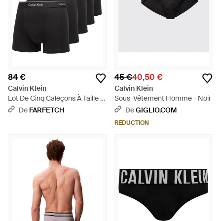
84 €
45 €
40,50 €
Calvin Klein
Calvin Klein
Lot De Cinq Caleçons À Taille À
Sous-Vêtement Homme - Noir
Logo - Noir
De
FARFETCH
De
GIGLIO.COM
RÉDUCTION