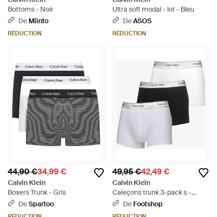
Bottoms - Noir
Ultra soft modal - lot - Bleu
De
Miinto
De
ASOS
RÉDUCTION
RÉDUCTION
44,90 €
34,99 €
49,95 €
42,49 €
Calvin Klein
Calvin Klein
Boxers Trunk - Gris
Caleçons trunk 3-pack s -
Blanc
De
Spartoo
De
Footshop
RÉDUCTION
RÉDUCTION