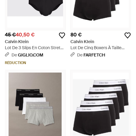
45 €
40,50 €
80 €
Calvin Klein
Calvin Klein
Lot De 3 Slips En Coton Stretch
Lot De Cinq Boxers À Taille
- Noir
Griffée Du Logo - Noir
De
GIGLIO.COM
De
FARFETCH
RÉDUCTION