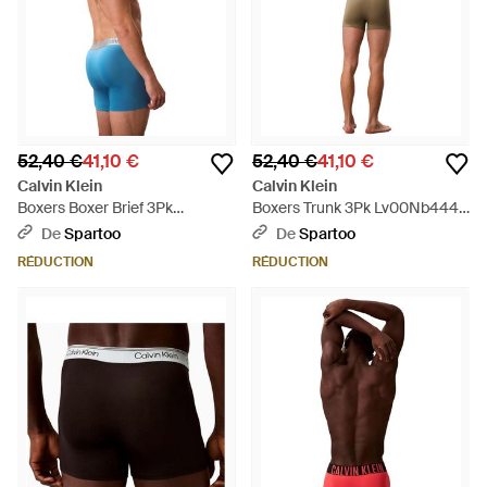
52,40 €
41,10 €
52,40 €
41,10 €
Calvin Klein
Calvin Klein
Boxers Boxer Brief 3Pk
Boxers Trunk 3Pk Lv00Nb4446
Lv00Nb4124 - Bleu
- Marron
De
Spartoo
De
Spartoo
RÉDUCTION
RÉDUCTION