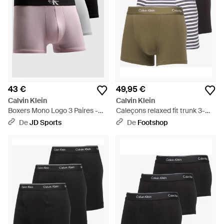
43 €
49,95 €
Calvin Klein
Calvin Klein
Boxers Mono Logo 3 Paires -
Caleçons relaxed fit trunk 3-
Noir
pack beige xl - Vert
De
JD Sports
De
Footshop