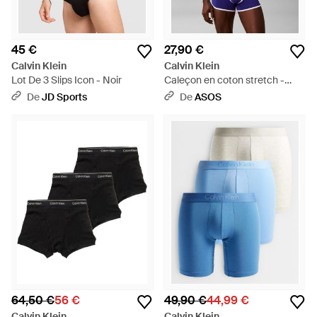
45 €
27,90 €
Calvin Klein
Calvin Klein
Lot De 3 Slips Icon - Noir
Caleçon en coton stretch -
Bleu
De
JD Sports
De
ASOS
64,50 €
56 €
49,90 €
44,99 €
Calvin Klein
Calvin Klein