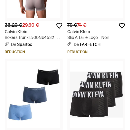
36,20 €
29,60 €
79 €
74 €
Calvin Klein
Calvin Klein
Boxers Trunk Lv00Nb4532 -
Slip À Taille Logo - Noir
Gris
De
Spartoo
De
FARFETCH
RÉDUCTION
RÉDUCTION