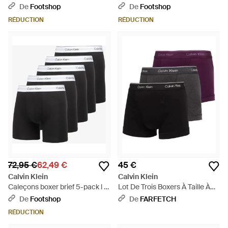
Orange
s - Noir
De
Footshop
De
Footshop
RÉDUCTION
RÉDUCTION
72,95 €
62,49 €
45 €
Calvin Klein
Calvin Klein
Caleçons boxer brief 5-pack l -
Lot De Trois Boxers À Taille À
Noir
Logo - Violet
De
Footshop
De
FARFETCH
RÉDUCTION