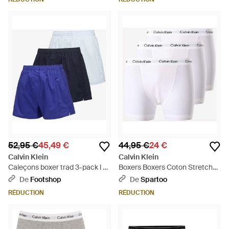
52,95 €
45,49 €
44,95 €
24 €
Calvin Klein
Calvin Klein
Caleçons boxer trad 3-pack l -
Boxers Boxers Coton Stretch
Bleu
U2664G - Blanc
De
Footshop
De
Spartoo
RÉDUCTION
RÉDUCTION