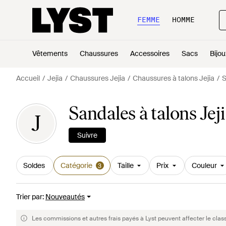
FEMME
HOMME
Vêtements
Chaussures
Accessoires
Sacs
Bijou
Accueil
Jejia
Chaussures Jejia
Chaussures à talons Jejia
S
Sandales à talons Je
J
Suivre
Soldes
Catégorie
Taille
Prix
Couleur
3
Trier par
:
Nouveautés
Les commissions et autres frais payés à Lyst peuvent affecter le clas