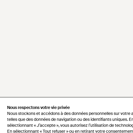
Nous respectons votre vie privée
Nous respectons votre vie privée
Nous stockons et accédons à des données personnelles sur votre a
Nous stockons et accédons à des données personnelles sur votre a
telles que des données de navigation ou des identifiants uniques. E
telles que des données de navigation ou des identifiants uniques. E
sélectionnant « J’accepte », vous autorisez l’utilisation de technolog
sélectionnant « J’accepte », vous autorisez l’utilisation de technolog
En sélectionnant « Tout refuser » ou en retirant votre consentement
En sélectionnant « Tout refuser » ou en retirant votre consentement