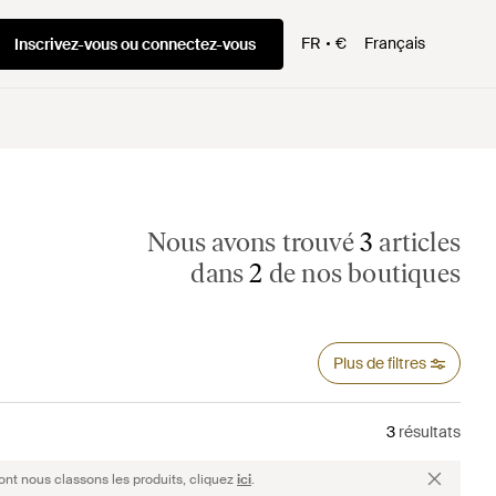
FR
€
Français
Inscrivez-vous ou connectez-vous
Nous avons trouvé
3
articles
dans
2
de nos boutiques
Plus de filtres
3
résultats
ont nous classons les produits, cliquez
ici
.