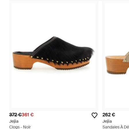
372 €
361 €
262 €
Jejia
Jejia
Clogs - Noir
Sandales À Dé