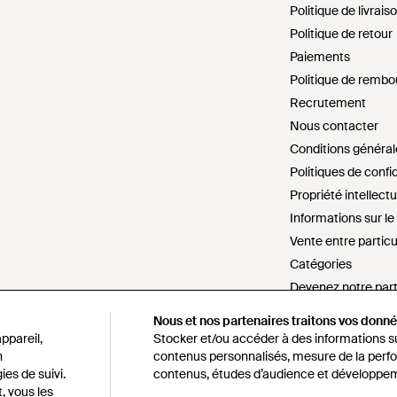
Politique de livrais
Politique de retour
Paiements
Politique de remb
Recrutement
Nous contacter
Conditions général
Politiques de confid
Propriété intellectu
Informations sur l
Vente entre particu
Catégories
Devenez notre par
Paramètres cookie
Nous et nos partenaires traitons vos donnée
Nous et nos partenaires traitons vos donnée
Ne pas vendre ou p
ppareil,
ppareil,
Stocker et/ou accéder à des informations sur
Stocker et/ou accéder à des informations sur
n
n
contenus personnalisés, mesure de la perfo
contenus personnalisés, mesure de la perfo
Déclaration sur l'
ies de suivi.
ies de suivi.
contenus, études d’audience et développem
contenus, études d’audience et développem
s172 déclaration
, vous les
, vous les