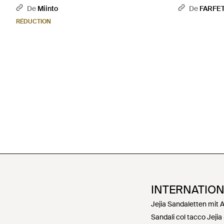
De
Miinto
De
FARFE
RÉDUCTION
INTERNATIO
Jejia Sandaletten mit 
Sandali col tacco Jejia -