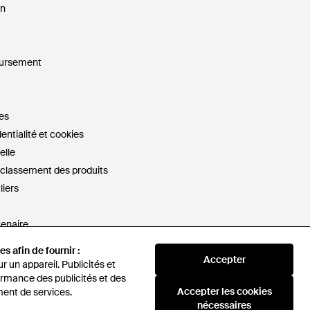
on
oursement
es
entialité et cookies
elle
e classement des produits
liers
tenaire
s
s afin de fournir :
s afin de fournir :
Accepter
Accepter
artager mes informations personnelles
 un appareil. Publicités et
 un appareil. Publicités et
rmance des publicités et des
rmance des publicités et des
esclavage moderne
Accepter les cookies
Accepter les cookies
ent de services.
ent de services.
nécessaires
nécessaires