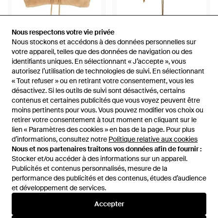
425 €
278 €
Nous respectons votre vie privée
Nous respectons votre vie privée
Nous stockons et accédons à des données personnelles sur
Nous stockons et accédons à des données personnelles sur
Rebecca Minkoff
Rebecca Minkoff
votre appareil, telles que des données de navigation ou des
votre appareil, telles que des données de navigation ou des
SAC DARREN en Tan. - Neutre
Sac Porté Épaule Darren En -
identifiants uniques. En sélectionnant « J’accepte », vous
identifiants uniques. En sélectionnant « J’accepte », vous
Marron
De
REVOLVE
De
REVOLVE
autorisez l’utilisation de technologies de suivi. En sélectionnant
autorisez l’utilisation de technologies de suivi. En sélectionnant
ÉPUISÉ
ÉPUISÉ
« Tout refuser » ou en retirant votre consentement, vous les
« Tout refuser » ou en retirant votre consentement, vous les
désactivez. Si les outils de suivi sont désactivés, certains
désactivez. Si les outils de suivi sont désactivés, certains
contenus et certaines publicités que vous voyez peuvent être
contenus et certaines publicités que vous voyez peuvent être
moins pertinents pour vous. Vous pouvez modifier vos choix ou
moins pertinents pour vous. Vous pouvez modifier vos choix ou
retirer votre consentement à tout moment en cliquant sur le
retirer votre consentement à tout moment en cliquant sur le
lien « Paramètres des cookies » en bas de la page. Pour plus
lien « Paramètres des cookies » en bas de la page. Pour plus
d’informations, consultez notre
d’informations, consultez notre
Politique relative aux cookies
Politique relative aux cookies
Nous et nos partenaires traitons vos données afin de fournir :
Nous et nos partenaires traitons vos données afin de fournir :
Stocker et/ou accéder à des informations sur un appareil.
Stocker et/ou accéder à des informations sur un appareil.
Publicités et contenus personnalisés, mesure de la
Publicités et contenus personnalisés, mesure de la
performance des publicités et des contenus, études d’audience
performance des publicités et des contenus, études d’audience
et développement de services.
et développement de services.
International
Accepter
Accepter