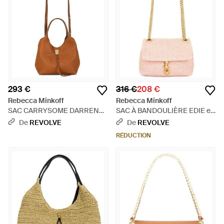
293 €
316 €
208 €
Rebecca Minkoff
Rebecca Minkoff
SAC CARRYSOME DARREN
SAC À BANDOULIÈRE EDIE en
en Brown. - Marron
Pink. - Rose
De
REVOLVE
De
REVOLVE
RÉDUCTION