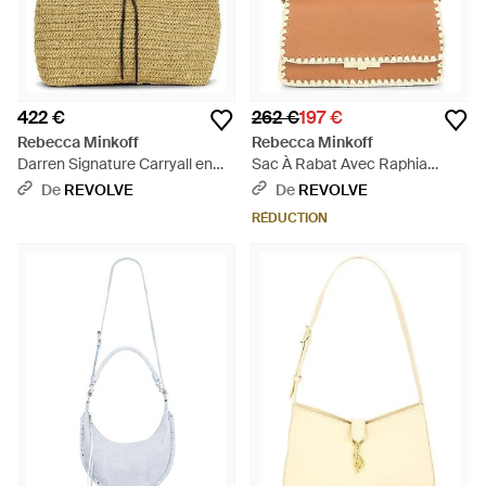
422 €
262 €
197 €
Rebecca Minkoff
Rebecca Minkoff
Darren Signature Carryall en
Sac À Rabat Avec Raphia
Neutral. - Multicolore
Berkley En - Blanc
De
REVOLVE
De
REVOLVE
RÉDUCTION