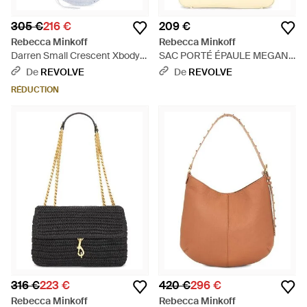
305 €
216 €
209 €
Rebecca Minkoff
Rebecca Minkoff
Darren Small Crescent Xbody
SAC PORTÉ ÉPAULE MEGAN
en Blue. - Blanc
en Yellow. - Neutre
De
REVOLVE
De
REVOLVE
RÉDUCTION
316 €
223 €
420 €
296 €
Rebecca Minkoff
Rebecca Minkoff