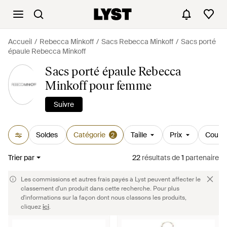
Accueil
Rebecca Minkoff
Sacs Rebecca Minkoff
Sacs porté
épaule Rebecca Minkoff
Sacs porté épaule Rebecca
Minkoff pour femme
Suivre
Soldes
Catégorie
Taille
Prix
Couleu
2
Trier par
22
résultats
de
1
partenaire
Les commissions et autres frais payés à Lyst peuvent affecter le
classement d'un produit dans cette recherche. Pour plus
d'informations sur la façon dont nous classons les produits,
cliquez
ici
.