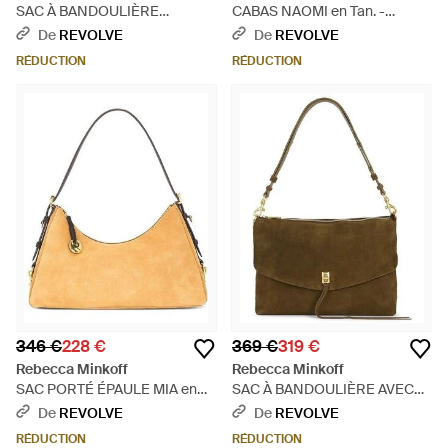
SAC À BANDOULIÈRE
CABAS NAOMI en Tan. -
FORMAT MINI EDIE en Black. -
Marron
De
REVOLVE
De
REVOLVE
Noir
RÉDUCTION
RÉDUCTION
346 €
228 €
369 €
319 €
Rebecca Minkoff
Rebecca Minkoff
SAC PORTÉ ÉPAULE MIA en
SAC À BANDOULIÈRE AVEC
Tan. - Multicolore
GLISSIÈRE DARREN LG en
De
REVOLVE
De
REVOLVE
Olive. - Marron
RÉDUCTION
RÉDUCTION