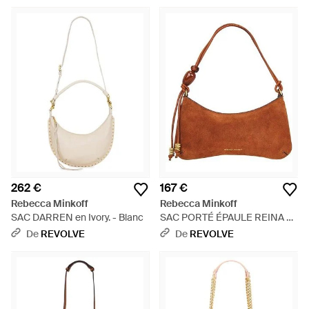
des accessoires et des vêtements de luxe décontractés.
Prenant une approche espiègle de la haute couture, sa
gamme de sacs porté épaule incarnent à la perfection la
désinvolture insouciante qui la caractérise. Des styles
classiques sont revisités dans un esprit jeune, accompagnés
de détails inattendus pour un look accessible et féminin.
Optez pour un mini sac bandoulière à strass ou sublimez
votre sophistication avec une sacoche traditionnelle.
262 €
167 €
Rebecca Minkoff
Rebecca Minkoff
SAC DARREN en Ivory. - Blanc
SAC PORTÉ ÉPAULE REINA en
Brown. - Marron
De
REVOLVE
De
REVOLVE