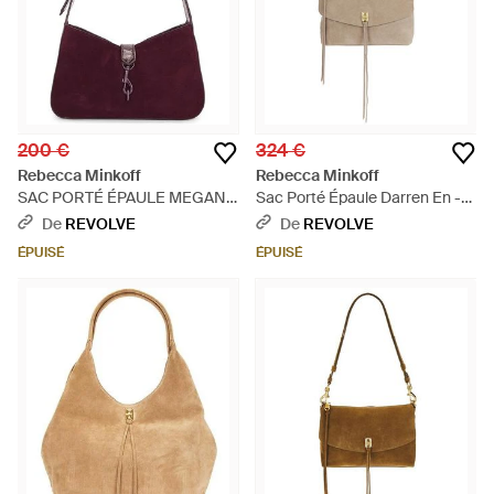
200 €
324 €
Rebecca Minkoff
Rebecca Minkoff
SAC PORTÉ ÉPAULE MEGAN
Sac Porté Épaule Darren En -
en Burgundy. - Violet
Blanc
De
REVOLVE
De
REVOLVE
ÉPUISÉ
ÉPUISÉ