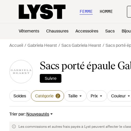
FEMME
HOMME
Vêtements
Chaussures
Accessoires
Sacs
Bijou
Accueil
Gabriela Hearst
Sacs Gabriela Hearst
Sacs porté ép
Sacs porté épaule Ga
Suivre
Soldes
Catégorie
Taille
Prix
Couleur
2
Trier par
:
Nouveautés
Les commissions et autres frais payés à Lyst peuvent affecter le clas