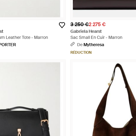
3 250 €
2 275 €
st
Gabriela Hearst
m Leather Tote - Marron
Sac Small En Cuir - Marron
-PORTER
De
Mytheresa
RÉDUCTION