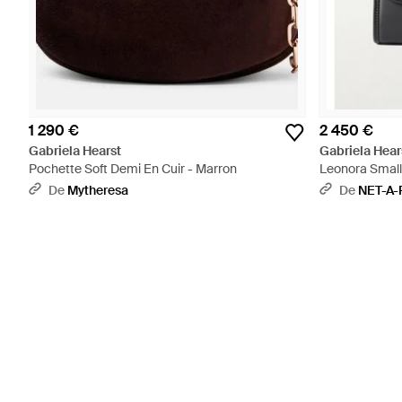
1 290 €
2 450 €
Gabriela Hearst
Gabriela Hear
Pochette Soft Demi En Cuir - Marron
Leonora Small 
De
Mytheresa
De
NET-A