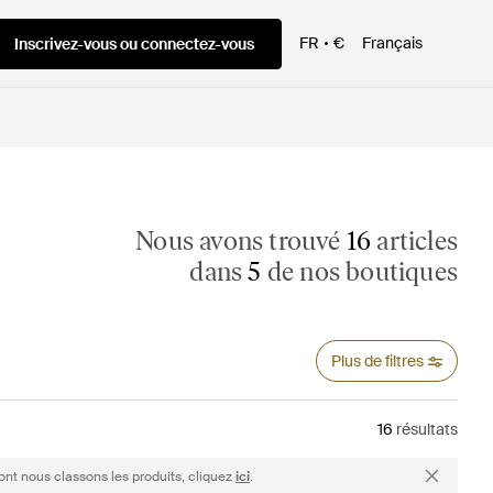
FR
€
Français
Inscrivez-vous ou connectez-vous
Nous avons trouvé
16
articles
dans
5
de nos boutiques
Plus de filtres
16
résultats
ont nous classons les produits, cliquez
ici
.