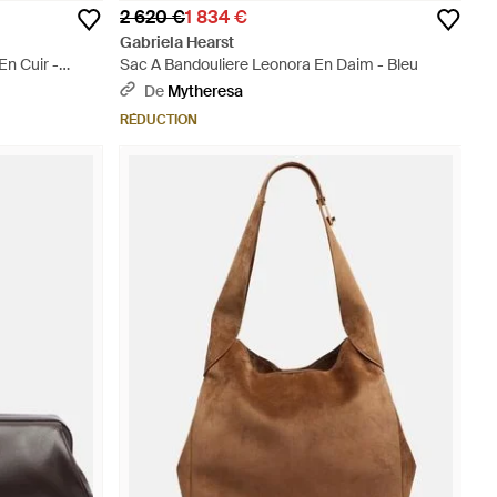
2 620 €
1 834 €
Gabriela Hearst
En Cuir -
Sac A Bandouliere Leonora En Daim - Bleu
De
Mytheresa
RÉDUCTION