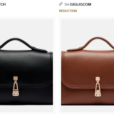
TCH
De
GIGLIO.COM
RÉDUCTION