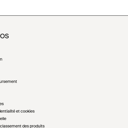
FOS
on
oursement
es
entialité et cookies
elle
e classement des produits