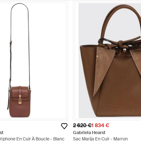
2 620 €
1 834 €
st
Gabriela Hearst
rtphone En Cuir À Boucle - Blanc
Sac Marija En Cuir - Marron