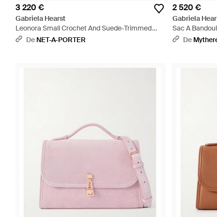
3 220 €
2 520 €
Gabriela Hearst
Gabriela Hear
Leonora Small Crochet And Suede-Trimmed
Sac A Bandouli
Leather Shoulder Bag - Violet
De
NET-A-PORTER
De
Myther