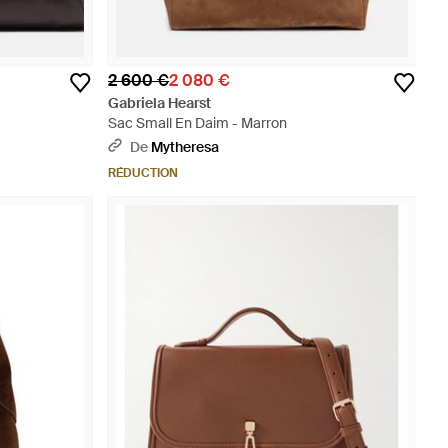
2 600 €
2 080 €
Gabriela Hearst
Sac Small En Daim - Marron
De
Mytheresa
RÉDUCTION