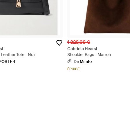
1 829,09 €
st
Gabriela Hearst
Leather Tote - Noir
Shoulder Bags - Marron
-PORTER
De
Miinto
ÉPUISÉ