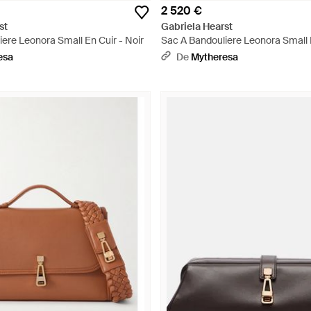
2 520 €
st
Gabriela Hearst
ere Leonora Small En Cuir - Noir
Sac A Bandouliere Leonora Small 
Marron
esa
De
Mytheresa