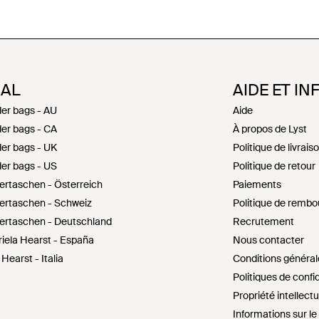
NAL
AIDE ET IN
der bags - AU
Aide
der bags - CA
À propos de Lyst
der bags - UK
Politique de livrais
der bags - US
Politique de retour
ertaschen - Österreich
Paiements
tertaschen - Schweiz
Politique de remb
tertaschen - Deutschland
Recrutement
iela Hearst - España
Nous contacter
Hearst - Italia
Conditions général
Politiques de confid
Propriété intellectu
Informations sur l