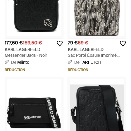
177,50 €
159,50 €
79 €
59 €
KARL LAGERFELD
KARL LAGERFELD
Messenger Bags - Noir
Sac Porté Épaule Imprimé
Intégral À Design Réversible -
De
Miinto
De
FARFETCH
Blanc
RÉDUCTION
RÉDUCTION