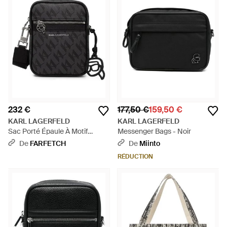
232 €
177,50 €
159,50 €
KARL LAGERFELD
KARL LAGERFELD
Sac Porté Épaule À Motif
Messenger Bags - Noir
Monogrammé - Noir
De
FARFETCH
De
Miinto
RÉDUCTION