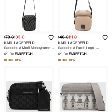
178 €
133 €
148 €
111 €
KARL LAGERFELD
KARL LAGERFELD
Sacoche À Motif Monogrammé
Sacoche À Patch Logo -
- Noir
Neutre
De
FARFETCH
De
FARFETCH
RÉDUCTION
RÉDUCTION