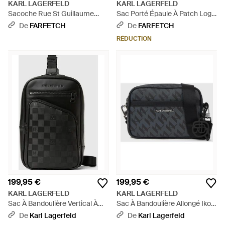
KARL LAGERFELD
KARL LAGERFELD
Sacoche Rue St Guillaume
Sac Porté Épaule À Patch Logo
Maison - Gris
- Noir
De
FARFETCH
De
FARFETCH
RÉDUCTION
199,95 €
199,95 €
KARL LAGERFELD
KARL LAGERFELD
Sac À Bandoulière Vertical À
Sac À Bandoulière Allongé Ikon
Motif Damier Monogram,
Monogram, Homme, Taille -
De
Karl Lagerfeld
De
Karl Lagerfeld
Homme, Taille - Noir
Noir