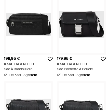
199,95 €
179,95 €
KARL LAGERFELD
KARL LAGERFELD
Sac À Bandoulière
Sac Pochette À Boucle
K/Monogram Perforé, Homme,
K/Nylon, Homme, Taille - Noir
De
Karl Lagerfeld
De
Karl Lagerfeld
Taille - Noir