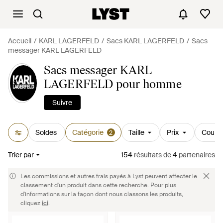
Accueil
KARL LAGERFELD
Sacs KARL LAGERFELD
Sacs
messager KARL LAGERFELD
Sacs messager KARL
LAGERFELD pour homme
Suivre
Soldes
Catégorie
Taille
Prix
Couleu
2
Trier par
154
résultats
de
4
partenaires
Les commissions et autres frais payés à Lyst peuvent affecter le
classement d'un produit dans cette recherche. Pour plus
d'informations sur la façon dont nous classons les produits,
cliquez
ici
.