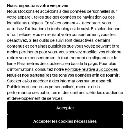
149 €
200 €
179 €
Nous respectons votre vie privée
Nous respectons votre vie privée
KARL LAGERFELD
KARL LAGERFELD
Nous stockons et accédons à des données personnelles sur
Nous stockons et accédons à des données personnelles sur
Grande Sacoche Venture - Noir
Sac Porté Épaule Souple - Noir
votre appareil, telles que des données de navigation ou des
votre appareil, telles que des données de navigation ou des
identifiants uniques. En sélectionnant « J’accepte », vous
identifiants uniques. En sélectionnant « J’accepte », vous
De
FARFETCH
De
FARFETCH
autorisez l’utilisation de technologies de suivi. En sélectionnant
autorisez l’utilisation de technologies de suivi. En sélectionnant
RÉDUCTION
« Tout refuser » ou en retirant votre consentement, vous les
« Tout refuser » ou en retirant votre consentement, vous les
désactivez. Si les outils de suivi sont désactivés, certains
désactivez. Si les outils de suivi sont désactivés, certains
contenus et certaines publicités que vous voyez peuvent être
contenus et certaines publicités que vous voyez peuvent être
moins pertinents pour vous. Vous pouvez modifier vos choix ou
moins pertinents pour vous. Vous pouvez modifier vos choix ou
retirer votre consentement à tout moment en cliquant sur le
retirer votre consentement à tout moment en cliquant sur le
lien « Paramètres des cookies » en bas de la page. Pour plus
lien « Paramètres des cookies » en bas de la page. Pour plus
d’informations, consultez notre
d’informations, consultez notre
Politique relative aux cookies
Politique relative aux cookies
Nous et nos partenaires traitons vos données afin de fournir :
Nous et nos partenaires traitons vos données afin de fournir :
Stocker et/ou accéder à des informations sur un appareil.
Stocker et/ou accéder à des informations sur un appareil.
Publicités et contenus personnalisés, mesure de la
Publicités et contenus personnalisés, mesure de la
performance des publicités et des contenus, études d’audience
performance des publicités et des contenus, études d’audience
et développement de services.
et développement de services.
Accepter
Accepter
128 €
64 €
128 €
64 €
KARL LAGERFELD
KARL LAGERFELD
Accepter les cookies nécessaires
Accepter les cookies nécessaires
Sacoche À Bride - Rouge
Sacoche À Motif Monogrammé