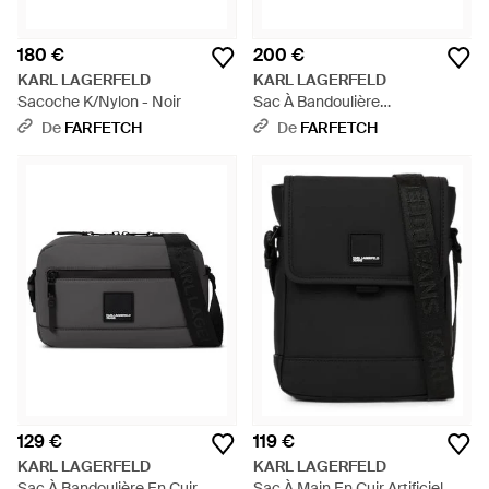
180 €
200 €
KARL LAGERFELD
KARL LAGERFELD
Sacoche K/Nylon - Noir
Sac À Bandoulière
Monogrammé À Design Perforé
De
FARFETCH
De
FARFETCH
- Noir
129 €
119 €
KARL LAGERFELD
KARL LAGERFELD
Sac À Bandoulière En Cuir
Sac À Main En Cuir Artificiel