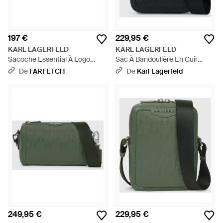
197 €
229,95 €
KARL LAGERFELD
KARL LAGERFELD
Sacoche Essential À Logo
Sac À Bandoulière En Cuir
Imprimé - Noir
K/Loom, Homme, Taille - Noir
De
FARFETCH
De
Karl Lagerfeld
249,95 €
229,95 €