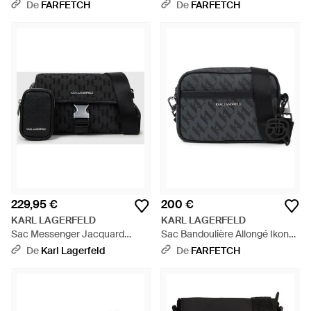
Noir
Imprimé - Noir
De
FARFETCH
De
FARFETCH
229,95 €
200 €
KARL LAGERFELD
KARL LAGERFELD
Sac Messenger Jacquard
Sac Bandoulière Allongé Ikon
K/Monogram, Homme, Taille -
Monogram - Noir
De
Karl Lagerfeld
De
FARFETCH
Noir