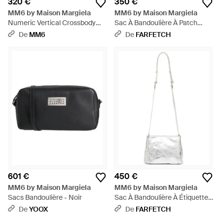
320 €
350 €
MM6 by Maison Margiela
MM6 by Maison Margiela
Numeric Vertical Crossbody
Sac À Bandoulière À Patch
Bag - Noir
Logo - Vert
De
MM6
De
FARFETCH
601 €
450 €
MM6 by Maison Margiela
MM6 by Maison Margiela
Sacs Bandoulière - Noir
Sac À Bandoulière À Étiquette
Logo - Blanc
De
YOOX
De
FARFETCH