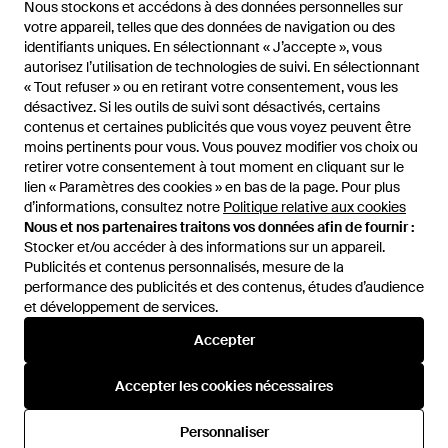
Nous stockons et accédons à des données personnelles sur
Nous stockons et accédons à des données personnelles sur
MM6 by Maison Margiela
MM6 by Maison Margiela
votre appareil, telles que des données de navigation ou des
votre appareil, telles que des données de navigation ou des
Sac À Bandoulière Japanese -
Sacs Bandoulière - Neutre
identifiants uniques. En sélectionnant « J’accepte », vous
identifiants uniques. En sélectionnant « J’accepte », vous
Marron
De
FARFETCH
De
YOOX
autorisez l’utilisation de technologies de suivi. En sélectionnant
autorisez l’utilisation de technologies de suivi. En sélectionnant
ÉPUISÉ
ÉPUISÉ
« Tout refuser » ou en retirant votre consentement, vous les
« Tout refuser » ou en retirant votre consentement, vous les
désactivez. Si les outils de suivi sont désactivés, certains
désactivez. Si les outils de suivi sont désactivés, certains
contenus et certaines publicités que vous voyez peuvent être
contenus et certaines publicités que vous voyez peuvent être
moins pertinents pour vous. Vous pouvez modifier vos choix ou
moins pertinents pour vous. Vous pouvez modifier vos choix ou
retirer votre consentement à tout moment en cliquant sur le
retirer votre consentement à tout moment en cliquant sur le
lien « Paramètres des cookies » en bas de la page. Pour plus
lien « Paramètres des cookies » en bas de la page. Pour plus
d’informations, consultez notre
d’informations, consultez notre
Politique relative aux cookies
Politique relative aux cookies
Nous et nos partenaires traitons vos données afin de fournir :
Nous et nos partenaires traitons vos données afin de fournir :
Stocker et/ou accéder à des informations sur un appareil.
Stocker et/ou accéder à des informations sur un appareil.
Publicités et contenus personnalisés, mesure de la
Publicités et contenus personnalisés, mesure de la
performance des publicités et des contenus, études d’audience
performance des publicités et des contenus, études d’audience
et développement de services.
et développement de services.
International
Accepter
Accepter
Accepter les cookies nécessaires
Accepter les cookies nécessaires
Aide et infos
Personnaliser
Personnaliser