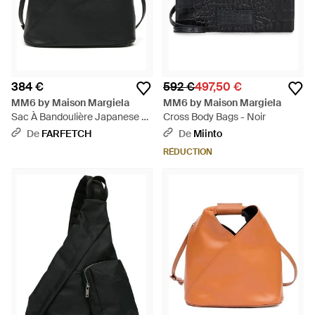
384 €
592 €
497,50 €
MM6 by Maison Margiela
MM6 by Maison Margiela
Sac À Bandoulière Japanese -
Cross Body Bags - Noir
Noir
De
FARFETCH
De
Miinto
RÉDUCTION