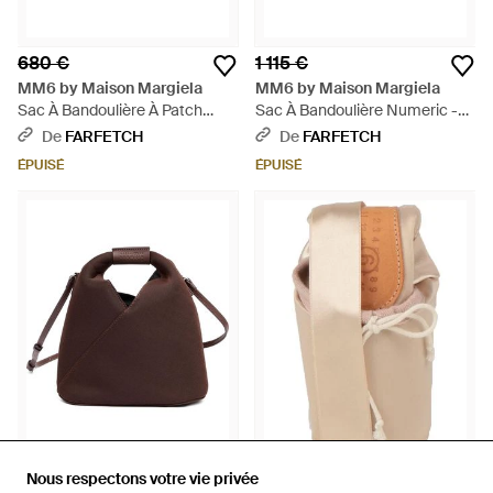
680 €
1 115 €
MM6 by Maison Margiela
MM6 by Maison Margiela
Sac À Bandoulière À Patch
Sac À Bandoulière Numeric -
Logo - Noir
Bleu
De
FARFETCH
De
FARFETCH
ÉPUISÉ
ÉPUISÉ
320 €
166 €
Nous respectons votre vie privée
Nous respectons votre vie privée