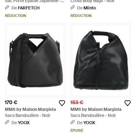
Sac Porté Épaule Japanese -
Cross Body Bags - Noir
Marron
De
FARFETCH
De
Miinto
RÉDUCTION
RÉDUCTION
170 €
153 €
MM6 by Maison Margiela
MM6 by Maison Margiela
Sacs Bandoulière - Noir
Sacs Bandoulière - Noir
De
YOOX
De
YOOX
ÉPUISÉ