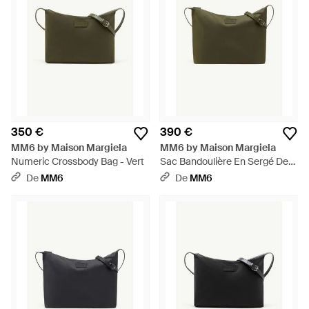
350 €
390 €
MM6 by Maison Margiela
MM6 by Maison Margiela
Numeric Crossbody Bag - Vert
Sac Bandoulière En Sergé De
Nylon - Vert
De
MM6
De
MM6