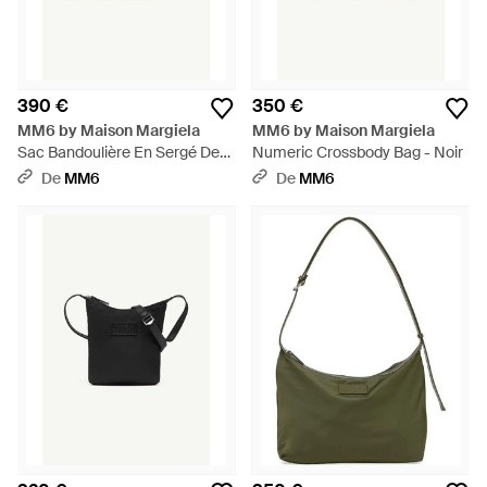
390 €
350 €
MM6 by Maison Margiela
MM6 by Maison Margiela
Sac Bandoulière En Sergé De
Numeric Crossbody Bag - Noir
Nylon - Bleu
De
MM6
De
MM6