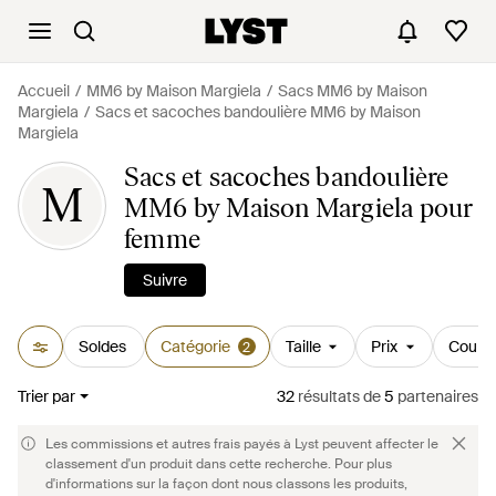
Accueil
MM6 by Maison Margiela
Sacs MM6 by Maison
Margiela
Sacs et sacoches bandoulière MM6 by Maison
Margiela
Sacs et sacoches bandoulière
M
MM6 by Maison Margiela pour
femme
Suivre
Soldes
Catégorie
Taille
Prix
Couleu
2
Trier par
32
résultats
de
5
partenaires
Les commissions et autres frais payés à Lyst peuvent affecter le
classement d'un produit dans cette recherche. Pour plus
d'informations sur la façon dont nous classons les produits,