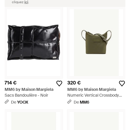
cliquez
ici
.
714 €
320 €
MM6 by Maison Margiela
MM6 by Maison Margiela
Sacs Bandoulière - Noir
Numeric Vertical Crossbody
Bag - Vert
De
YOOX
De
MM6