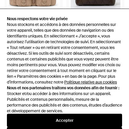
193 €
94,50 €
Nous respectons votre vie privée
Nous respectons votre vie privée
Nous stockons et accédons à des données personnelles sur
Nous stockons et accédons à des données personnelles sur
Twinset
Twinset
votre appareil, telles que des données de navigation ou des
votre appareil, telles que des données de navigation ou des
Sac À Dos Matelassé En Cuir -
Sac Porté Épaule Femme -
identifiants uniques. En sélectionnant « J’accepte », vous
identifiants uniques. En sélectionnant « J’accepte », vous
Neutre
Noir
De
FARFETCH
De
GIGLIO.COM
autorisez l’utilisation de technologies de suivi. En sélectionnant
autorisez l’utilisation de technologies de suivi. En sélectionnant
ÉPUISÉ
ÉPUISÉ
« Tout refuser » ou en retirant votre consentement, vous les
« Tout refuser » ou en retirant votre consentement, vous les
désactivez. Si les outils de suivi sont désactivés, certains
désactivez. Si les outils de suivi sont désactivés, certains
contenus et certaines publicités que vous voyez peuvent être
contenus et certaines publicités que vous voyez peuvent être
moins pertinents pour vous. Vous pouvez modifier vos choix ou
moins pertinents pour vous. Vous pouvez modifier vos choix ou
retirer votre consentement à tout moment en cliquant sur le
retirer votre consentement à tout moment en cliquant sur le
lien « Paramètres des cookies » en bas de la page. Pour plus
lien « Paramètres des cookies » en bas de la page. Pour plus
d’informations, consultez notre
d’informations, consultez notre
Politique relative aux cookies
Politique relative aux cookies
Nous et nos partenaires traitons vos données afin de fournir :
Nous et nos partenaires traitons vos données afin de fournir :
Stocker et/ou accéder à des informations sur un appareil.
Stocker et/ou accéder à des informations sur un appareil.
Publicités et contenus personnalisés, mesure de la
Publicités et contenus personnalisés, mesure de la
performance des publicités et des contenus, études d’audience
performance des publicités et des contenus, études d’audience
et développement de services.
et développement de services.
International
Accepter
Accepter