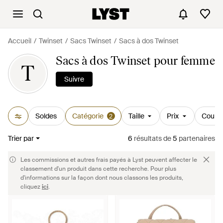
Accueil
Twinset
Sacs Twinset
Sacs à dos Twinset
Sacs à dos Twinset pour femme
T
Suivre
Soldes
Catégorie
Taille
Prix
Couleu
2
Trier par
6
résultats
de
5
partenaires
Les commissions et autres frais payés à Lyst peuvent affecter le
classement d'un produit dans cette recherche. Pour plus
d'informations sur la façon dont nous classons les produits,
cliquez
ici
.