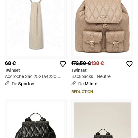
68 €
172,50 €
138 €
Twinset
Twinset
Accroche Sac 252Ta4230-
Backpacks - Neutre
07222 - Blanc
De
Spartoo
De
Miinto
RÉDUCTION