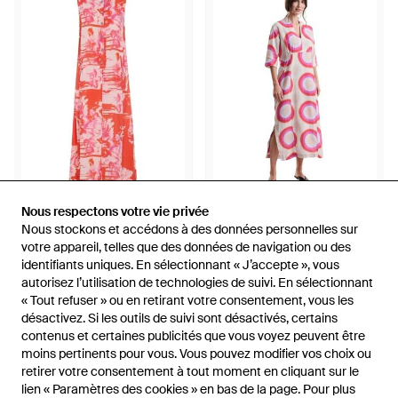
170,04 €
230,66 €
Nous respectons votre vie privée
Nous respectons votre vie privée
Nous stockons et accédons à des données personnelles sur
Nous stockons et accédons à des données personnelles sur
Bitte Kai Rand
Bitte Kai Rand
votre appareil, telles que des données de navigation ou des
votre appareil, telles que des données de navigation ou des
Midi Dresses - Rouge
Maxi Dresses - Rose
identifiants uniques. En sélectionnant « J’accepte », vous
identifiants uniques. En sélectionnant « J’accepte », vous
De
Miinto
De
Miinto
autorisez l’utilisation de technologies de suivi. En sélectionnant
autorisez l’utilisation de technologies de suivi. En sélectionnant
ÉPUISÉ
ÉPUISÉ
« Tout refuser » ou en retirant votre consentement, vous les
« Tout refuser » ou en retirant votre consentement, vous les
désactivez. Si les outils de suivi sont désactivés, certains
désactivez. Si les outils de suivi sont désactivés, certains
contenus et certaines publicités que vous voyez peuvent être
contenus et certaines publicités que vous voyez peuvent être
moins pertinents pour vous. Vous pouvez modifier vos choix ou
moins pertinents pour vous. Vous pouvez modifier vos choix ou
retirer votre consentement à tout moment en cliquant sur le
retirer votre consentement à tout moment en cliquant sur le
lien « Paramètres des cookies » en bas de la page. Pour plus
lien « Paramètres des cookies » en bas de la page. Pour plus