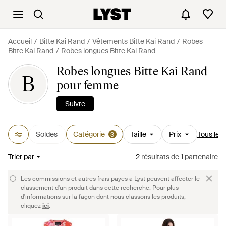
Accueil
Bitte Kai Rand
Vêtements Bitte Kai Rand
Robes
Bitte Kai Rand
Robes longues Bitte Kai Rand
Robes longues Bitte Kai Rand
B
pour femme
Suivre
Soldes
Catégorie
Taille
Prix
Tous les f
3
Trier par
2
résultats
de
1
partenaire
Les commissions et autres frais payés à Lyst peuvent affecter le
classement d'un produit dans cette recherche. Pour plus
d'informations sur la façon dont nous classons les produits,
cliquez
ici
.