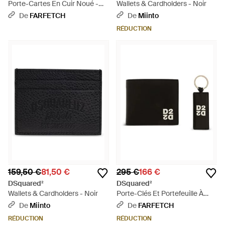
Porte-Cartes En Cuir Noué -
Wallets & Cardholders - Noir
Noir
De
FARFETCH
De
Miinto
RÉDUCTION
159,50 €
81,50 €
295 €
166 €
DSquared²
DSquared²
Wallets & Cardholders - Noir
Porte-Clés Et Portefeuille À
Logo Imprimé - Noir
De
Miinto
De
FARFETCH
RÉDUCTION
RÉDUCTION