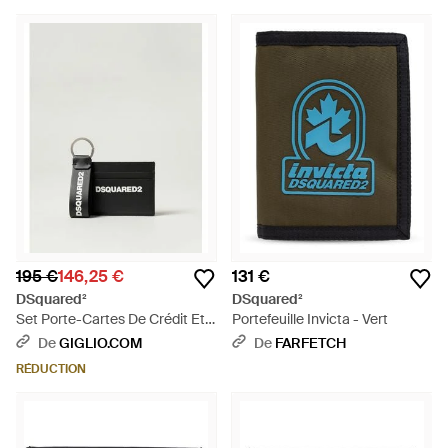
195 €
146,25 €
131 €
DSquared²
DSquared²
Set Porte-Cartes De Crédit Et
Portefeuille Invicta - Vert
Porte-Clés En Cuir - Noir
De
GIGLIO.COM
De
FARFETCH
RÉDUCTION