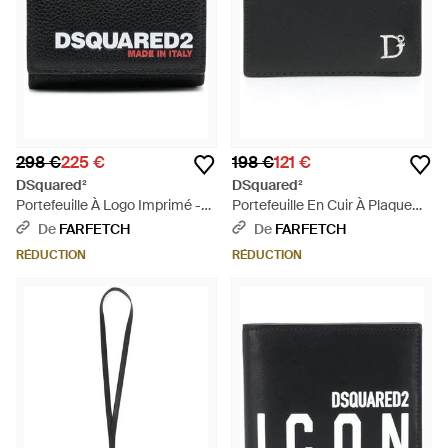
298 €
225 €
198 €
121 €
DSquared²
DSquared²
Portefeuille À Logo Imprimé -
Portefeuille En Cuir À Plaque
Noir
Logo - Noir
De
FARFETCH
De
FARFETCH
RÉDUCTION
RÉDUCTION