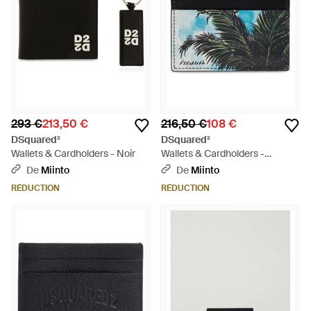
293 €
213,50 €
216,50 €
108 €
DSquared²
DSquared²
Wallets & Cardholders - Noir
Wallets & Cardholders -
Métallisé
De
Miinto
De
Miinto
RÉDUCTION
RÉDUCTION