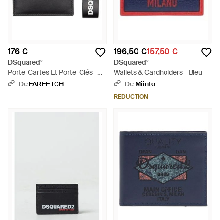
176 €
196,50 €
157,50 €
DSquared²
DSquared²
Porte-Cartes Et Porte-Clés -
Wallets & Cardholders - Bleu
Noir
De
FARFETCH
De
Miinto
RÉDUCTION