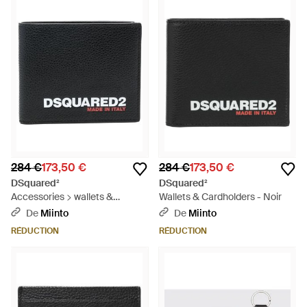
284 €
173,50 €
284 €
173,50 €
DSquared²
DSquared²
Accessories > wallets &
Wallets & Cardholders - Noir
cardholders - Noir
De
Miinto
De
Miinto
RÉDUCTION
RÉDUCTION