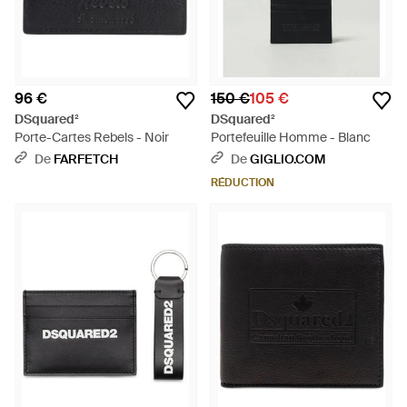
96 €
150 €
105 €
DSquared²
DSquared²
Porte-Cartes Rebels - Noir
Portefeuille Homme - Blanc
De
FARFETCH
De
GIGLIO.COM
RÉDUCTION