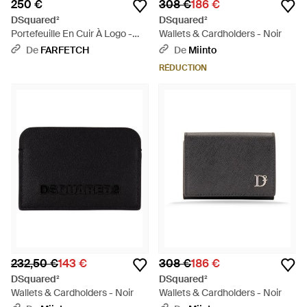
250 €
308 €
186 €
DSquared²
DSquared²
Portefeuille En Cuir À Logo -
Wallets & Cardholders - Noir
Noir
De
FARFETCH
De
Miinto
RÉDUCTION
232,50 €
143 €
308 €
186 €
DSquared²
DSquared²
Wallets & Cardholders - Noir
Wallets & Cardholders - Noir