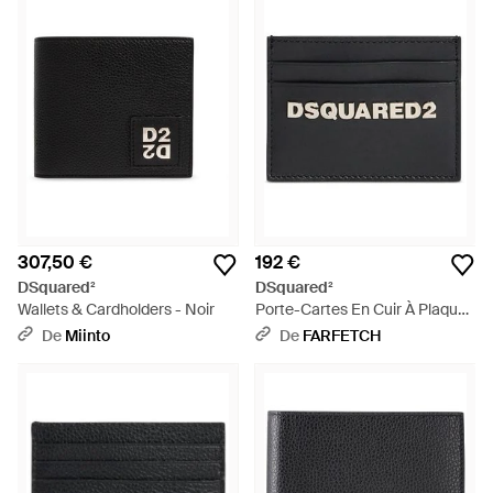
307,50 €
192 €
DSquared²
DSquared²
Wallets & Cardholders - Noir
Porte-Cartes En Cuir À Plaque
Logo - Noir
De
Miinto
De
FARFETCH