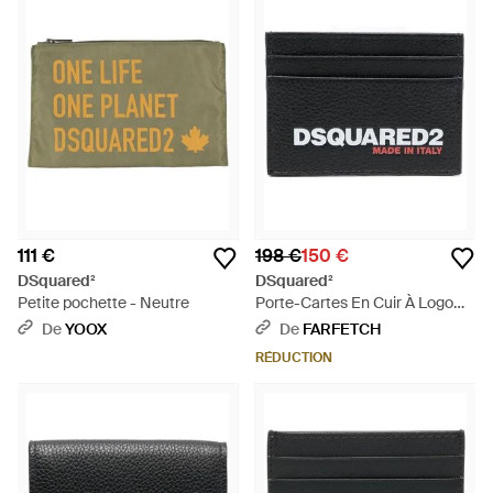
111 €
198 €
150 €
DSquared²
DSquared²
Petite pochette - Neutre
Porte-Cartes En Cuir À Logo
Imprimé - Blanc
De
YOOX
De
FARFETCH
RÉDUCTION