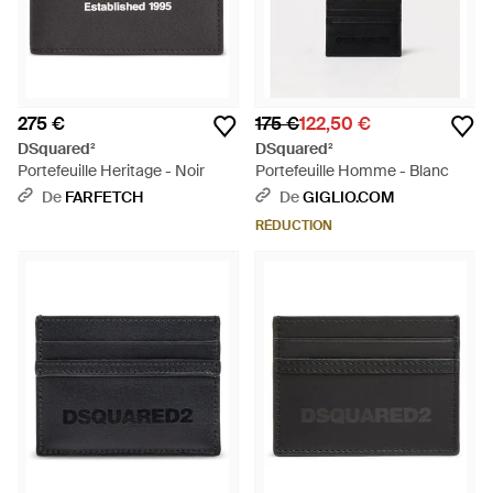
275 €
175 €
122,50 €
DSquared²
DSquared²
Portefeuille Heritage - Noir
Portefeuille Homme - Blanc
De
FARFETCH
De
GIGLIO.COM
RÉDUCTION