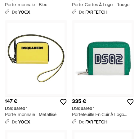
Porte-monnaie - Bleu
Porte-Cartes À Logo - Rouge
De
YOOX
De
FARFETCH
147 €
335 €
DSquared²
DSquared²
Porte-monnaie - Métallisé
Portefeuille En Cuir À Logo
Brodé - Vert
De
YOOX
De
FARFETCH