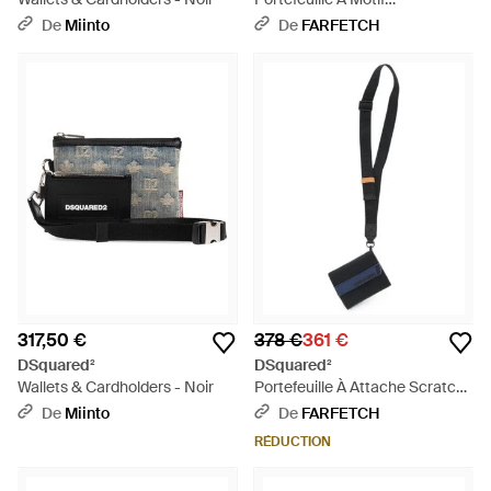
Monogrammé - Noir
De
Miinto
De
FARFETCH
317,50 €
378 €
361 €
DSquared²
DSquared²
Wallets & Cardholders - Noir
Portefeuille À Attache Scratch
À Patch Logo - Blanc
De
Miinto
De
FARFETCH
RÉDUCTION