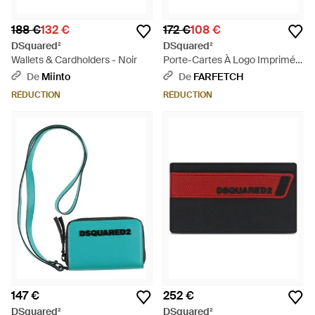
188 €
132 €
172 €
108 €
DSquared²
DSquared²
Wallets & Cardholders - Noir
Porte-Cartes À Logo Imprimé -
Noir
De
Miinto
De
FARFETCH
RÉDUCTION
RÉDUCTION
147 €
252 €
DSquared²
DSquared²