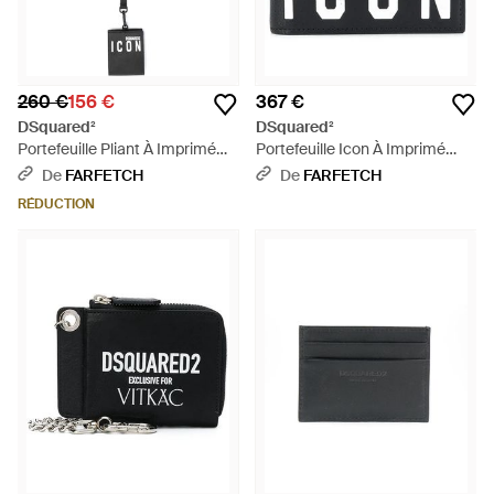
260 €
156 €
367 €
DSquared²
DSquared²
Portefeuille Pliant À Imprimé
Portefeuille Icon À Imprimé
Icon - Noir
Logo - Noir
De
FARFETCH
De
FARFETCH
RÉDUCTION