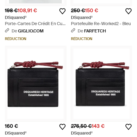
198 €
108,91 €
250 €
150 €
DSquared²
DSquared²
Porte-Cartes De Crédit En Cuir
Portefeuille Re-Worked2 - Bleu
Grainé - Blanc
De
GIGLIO.COM
De
FARFETCH
RÉDUCTION
RÉDUCTION
160 €
276,50 €
143 €
DSquared²
DSquared²