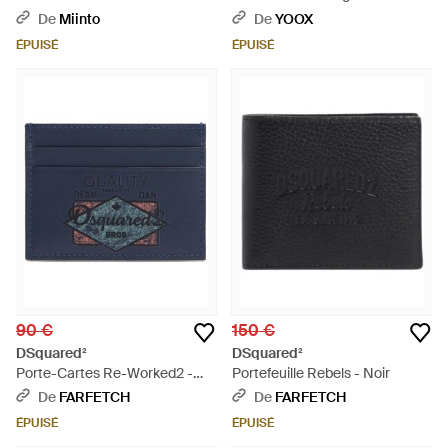
De
Miinto
De
YOOX
ÉPUISÉ
ÉPUISÉ
90 €
150 €
DSquared²
DSquared²
Porte-Cartes Re-Worked2 -
Portefeuille Rebels - Noir
Bleu
De
FARFETCH
De
FARFETCH
ÉPUISÉ
ÉPUISÉ