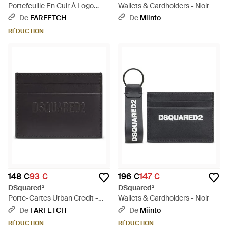
Portefeuille En Cuir À Logo
Wallets & Cardholders - Noir
Embossé - Noir
De
FARFETCH
De
Miinto
RÉDUCTION
148 €
93 €
196 €
147 €
DSquared²
DSquared²
Porte-Cartes Urban Credit -
Wallets & Cardholders - Noir
Noir
De
FARFETCH
De
Miinto
RÉDUCTION
RÉDUCTION