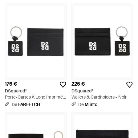
176 €
225 €
DSquared²
DSquared²
Porte-Cartes À Logo Imprimé -
Wallets & Cardholders - Noir
Noir
De
FARFETCH
De
Miinto