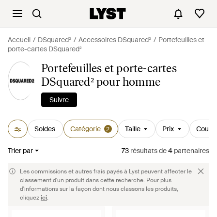
Accueil
DSquared²
Accessoires DSquared²
Portefeuilles et
porte-cartes DSquared²
Portefeuilles et porte-cartes
DSquared² pour homme
Suivre
Soldes
Catégorie
Taille
Prix
Couleu
2
Trier par
73
résultats
de
4
partenaires
Les commissions et autres frais payés à Lyst peuvent affecter le
classement d'un produit dans cette recherche. Pour plus
d'informations sur la façon dont nous classons les produits,
cliquez
ici
.