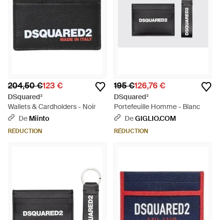
204,50 €
123 €
195 €
126,76 €
DSquared²
DSquared²
Wallets & Cardholders - Noir
Portefeuille Homme - Blanc
De
Miinto
De
GIGLIO.COM
RÉDUCTION
RÉDUCTION