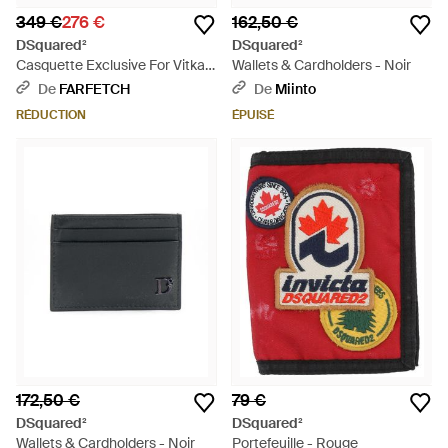
349 €
276 €
162,50 €
DSquared²
DSquared²
Casquette Exclusive For Vitkac
Wallets & Cardholders - Noir
- Noir
De
FARFETCH
De
Miinto
RÉDUCTION
ÉPUISÉ
172,50 €
79 €
DSquared²
DSquared²
Wallets & Cardholders - Noir
Portefeuille - Rouge