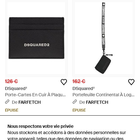
126 €
162 €
DSquared²
DSquared²
Porte-Cartes En Cuir À Plaque
Portefeuille Continental À Logo
Logo - Noir
- Blanc
De
FARFETCH
De
FARFETCH
ÉPUISÉ
ÉPUISÉ
Nous respectons votre vie privée
Nous respectons votre vie privée
Nous stockons et accédons à des données personnelles sur
Nous stockons et accédons à des données personnelles sur
votre appareil, telles que des données de navigation ou des
votre appareil, telles que des données de navigation ou des