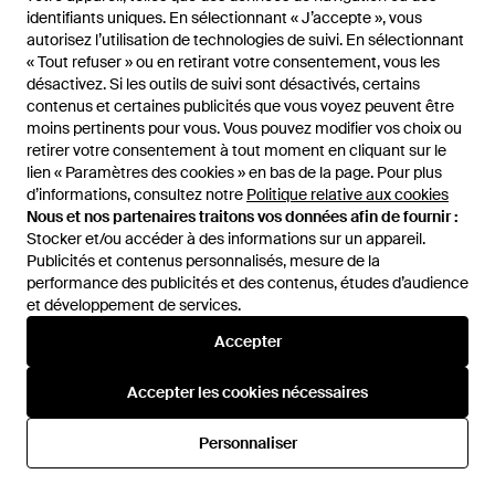
identifiants uniques. En sélectionnant « J’accepte », vous
identifiants uniques. En sélectionnant « J’accepte », vous
autorisez l’utilisation de technologies de suivi. En sélectionnant
autorisez l’utilisation de technologies de suivi. En sélectionnant
« Tout refuser » ou en retirant votre consentement, vous les
« Tout refuser » ou en retirant votre consentement, vous les
désactivez. Si les outils de suivi sont désactivés, certains
désactivez. Si les outils de suivi sont désactivés, certains
contenus et certaines publicités que vous voyez peuvent être
contenus et certaines publicités que vous voyez peuvent être
moins pertinents pour vous. Vous pouvez modifier vos choix ou
moins pertinents pour vous. Vous pouvez modifier vos choix ou
retirer votre consentement à tout moment en cliquant sur le
retirer votre consentement à tout moment en cliquant sur le
lien « Paramètres des cookies » en bas de la page. Pour plus
lien « Paramètres des cookies » en bas de la page. Pour plus
d’informations, consultez notre
d’informations, consultez notre
Politique relative aux cookies
Politique relative aux cookies
172,50 €
Nous et nos partenaires traitons vos données afin de fournir :
Nous et nos partenaires traitons vos données afin de fournir :
DSquared²
Stocker et/ou accéder à des informations sur un appareil.
Stocker et/ou accéder à des informations sur un appareil.
Portefeuilles et porte-cartes -
Publicités et contenus personnalisés, mesure de la
Publicités et contenus personnalisés, mesure de la
Noir
performance des publicités et des contenus, études d’audience
performance des publicités et des contenus, études d’audience
De
Miinto
et développement de services.
et développement de services.
ÉPUISÉ
Accepter
Accepter
Accepter les cookies nécessaires
Accepter les cookies nécessaires
73 sur 73 affichés
Personnaliser
Personnaliser