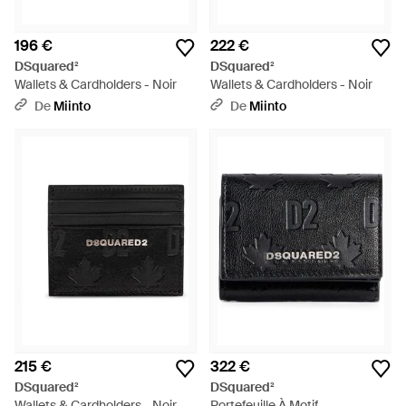
196 €
222 €
DSquared²
DSquared²
Wallets & Cardholders - Noir
Wallets & Cardholders - Noir
De
Miinto
De
Miinto
215 €
322 €
DSquared²
DSquared²
Wallets & Cardholders - Noir
Portefeuille À Motif