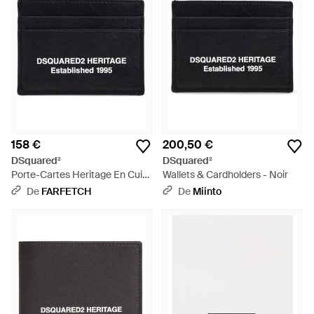
158 €
200,50 €
DSquared²
DSquared²
Porte-Cartes Heritage En Cuir
Wallets & Cardholders - Noir
- Noir
De
FARFETCH
De
Miinto