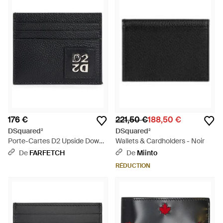
176 €
221,50 €
188,50 €
DSquared²
DSquared²
Porte-Cartes D2 Upside Down -
Wallets & Cardholders - Noir
Noir
De
FARFETCH
De
Miinto
RÉDUCTION