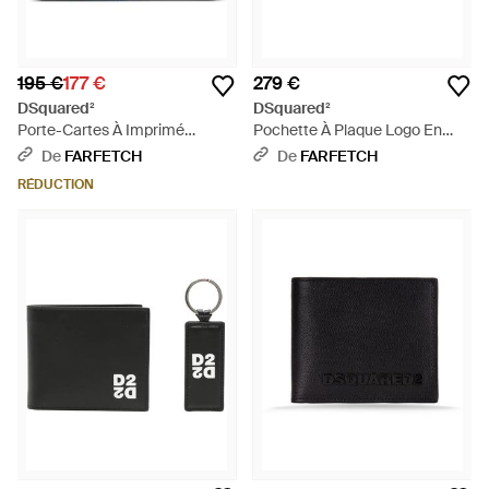
195 €
177 €
279 €
DSquared²
DSquared²
Porte-Cartes À Imprimé
Pochette À Plaque Logo En
Palmier - Noir
Jean - Noir
De
FARFETCH
De
FARFETCH
RÉDUCTION