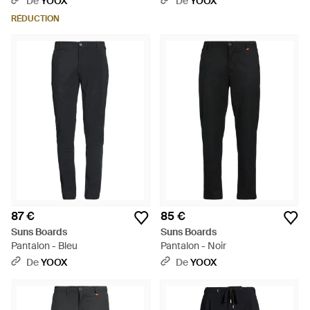
De
YOOX
De
YOOX
RÉDUCTION
87 €
85 €
Suns Boards
Suns Boards
Pantalon - Bleu
Pantalon - Noir
De
YOOX
De
YOOX