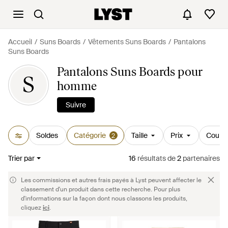
Accueil
Suns Boards
Vêtements Suns Boards
Pantalons
Suns Boards
Pantalons Suns Boards pour
S
homme
Suivre
Soldes
Catégorie
Taille
Prix
Couleu
2
Trier par
16
résultats
de
2
partenaires
Les commissions et autres frais payés à Lyst peuvent affecter le
classement d'un produit dans cette recherche. Pour plus
d'informations sur la façon dont nous classons les produits,
cliquez
ici
.