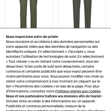
58 €
41 €
Nous respectons votre vie privée
Nous respectons votre vie privée
Nous stockons et accédons à des données personnelles sur
Nous stockons et accédons à des données personnelles sur
Suns Boards
Suns Boards
votre appareil, telles que des données de navigation ou des
votre appareil, telles que des données de navigation ou des
Pantalon - Vert
Pantalon - Gris
identifiants uniques. En sélectionnant « J’accepte », vous
identifiants uniques. En sélectionnant « J’accepte », vous
De
YOOX
De
YOOX
autorisez l’utilisation de technologies de suivi. En sélectionnant
autorisez l’utilisation de technologies de suivi. En sélectionnant
ÉPUISÉ
ÉPUISÉ
« Tout refuser » ou en retirant votre consentement, vous les
« Tout refuser » ou en retirant votre consentement, vous les
désactivez. Si les outils de suivi sont désactivés, certains
désactivez. Si les outils de suivi sont désactivés, certains
contenus et certaines publicités que vous voyez peuvent être
contenus et certaines publicités que vous voyez peuvent être
moins pertinents pour vous. Vous pouvez modifier vos choix ou
moins pertinents pour vous. Vous pouvez modifier vos choix ou
retirer votre consentement à tout moment en cliquant sur le
retirer votre consentement à tout moment en cliquant sur le
lien « Paramètres des cookies » en bas de la page. Pour plus
lien « Paramètres des cookies » en bas de la page. Pour plus
d’informations, consultez notre
d’informations, consultez notre
Politique relative aux cookies
Politique relative aux cookies
Nous et nos partenaires traitons vos données afin de fournir :
Nous et nos partenaires traitons vos données afin de fournir :
Stocker et/ou accéder à des informations sur un appareil.
Stocker et/ou accéder à des informations sur un appareil.
Publicités et contenus personnalisés, mesure de la
Publicités et contenus personnalisés, mesure de la