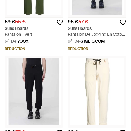
59 €
55 €
95 €
57 €
Suns Boards
Suns Boards
Pantalon - Vert
Pantalon De Jogging En Coton
- Bleu
De
YOOX
De
GIGLIO.COM
RÉDUCTION
RÉDUCTION