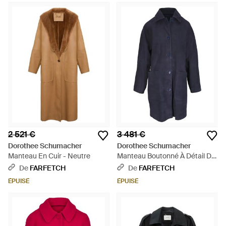
2 521 €
3 481 €
Dorothee Schumacher
Dorothee Schumacher
Manteau En Cuir - Neutre
Manteau Boutonné À Détail De
Poche - Bleu
De
FARFETCH
De
FARFETCH
ÉPUISÉ
ÉPUISÉ