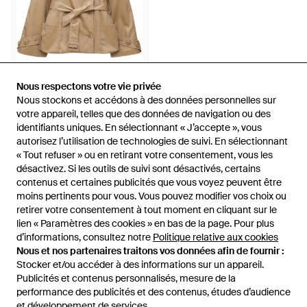
802 €
Nous respectons votre vie privée
Nous respectons votre vie privée
Nous stockons et accédons à des données personnelles sur
Nous stockons et accédons à des données personnelles sur
Dorothee Schumacher
votre appareil, telles que des données de navigation ou des
votre appareil, telles que des données de navigation ou des
Trench À Ourlet Ajustable
identifiants uniques. En sélectionnant « J’accepte », vous
identifiants uniques. En sélectionnant « J’accepte », vous
Luxury - Neutre
De
FARFETCH
autorisez l’utilisation de technologies de suivi. En sélectionnant
autorisez l’utilisation de technologies de suivi. En sélectionnant
ÉPUISÉ
« Tout refuser » ou en retirant votre consentement, vous les
« Tout refuser » ou en retirant votre consentement, vous les
désactivez. Si les outils de suivi sont désactivés, certains
désactivez. Si les outils de suivi sont désactivés, certains
contenus et certaines publicités que vous voyez peuvent être
contenus et certaines publicités que vous voyez peuvent être
moins pertinents pour vous. Vous pouvez modifier vos choix ou
moins pertinents pour vous. Vous pouvez modifier vos choix ou
retirer votre consentement à tout moment en cliquant sur le
retirer votre consentement à tout moment en cliquant sur le
lien « Paramètres des cookies » en bas de la page. Pour plus
lien « Paramètres des cookies » en bas de la page. Pour plus
d’informations, consultez notre
d’informations, consultez notre
Politique relative aux cookies
Politique relative aux cookies
Nous et nos partenaires traitons vos données afin de fournir :
Nous et nos partenaires traitons vos données afin de fournir :
Stocker et/ou accéder à des informations sur un appareil.
Stocker et/ou accéder à des informations sur un appareil.
Publicités et contenus personnalisés, mesure de la
Publicités et contenus personnalisés, mesure de la
performance des publicités et des contenus, études d’audience
performance des publicités et des contenus, études d’audience
et développement de services.
et développement de services.