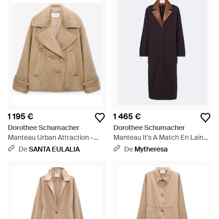
1 195 €
1 465 €
Dorothee Schumacher
Dorothee Schumacher
Manteau Urban Attraction -
Manteau It's A Match En Laine
Neutre
Et Cachemire - Bleu
De
SANTA EULALIA
De
Mytheresa