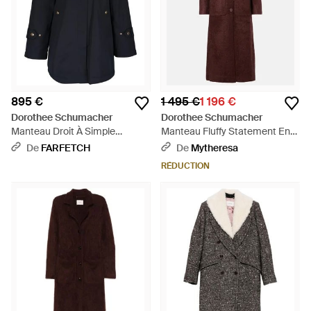
895 €
1 495 €
1 196 €
Dorothee Schumacher
Dorothee Schumacher
Manteau Droit À Simple
Manteau Fluffy Statement En
Boutonnage - Noir
Laine Melangee - Violet
De
FARFETCH
De
Mytheresa
RÉDUCTION