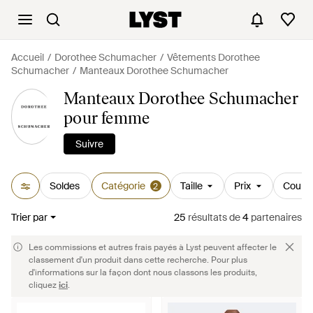
Accueil
Dorothee Schumacher
Vêtements Dorothee
Schumacher
Manteaux Dorothee Schumacher
Manteaux Dorothee Schumacher
pour femme
Suivre
Soldes
Catégorie
Taille
Prix
Couleu
2
Trier par
25
résultats
de
4
partenaires
Les commissions et autres frais payés à Lyst peuvent affecter le
classement d'un produit dans cette recherche. Pour plus
d'informations sur la façon dont nous classons les produits,
cliquez
ici
.