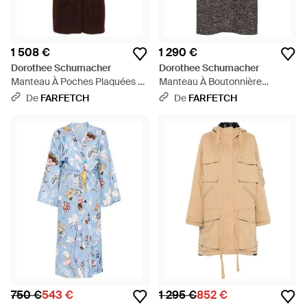
1 508 €
1 290 €
Dorothee Schumacher
Dorothee Schumacher
Manteau À Poches Plaquées -
Manteau À Boutonnière
Violet
Croisée - Gris
De
FARFETCH
De
FARFETCH
750 €
543 €
1 295 €
852 €