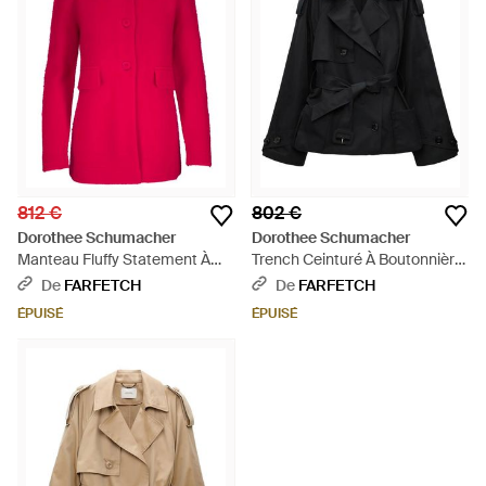
812 €
802 €
Dorothee Schumacher
Dorothee Schumacher
Manteau Fluffy Statement À
Trench Ceinturé À Boutonnière
Poche À Rabat - Rouge
Croisée - Noir
De
FARFETCH
De
FARFETCH
ÉPUISÉ
ÉPUISÉ