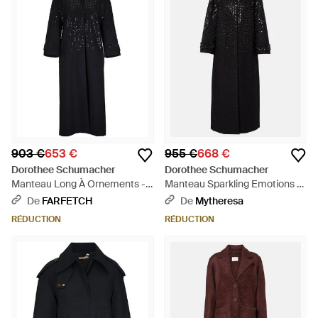
903 €
653 €
955 €
668 €
Dorothee Schumacher
Dorothee Schumacher
Manteau Long À Ornements -
Manteau Sparkling Emotions A
Noir
Sequins - Noir
De
FARFETCH
De
Mytheresa
RÉDUCTION
RÉDUCTION