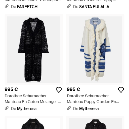
Poppy Garden - Blanc
Garden - Blanc
De
FARFETCH
De
SANTA EULALIA
995 €
995 €
Dorothee Schumacher
Dorothee Schumacher
Manteau En Coton Melange -
Manteau Poppy Garden En
Noir
Coton Et Laine Melanges - Bleu
De
Mytheresa
De
Mytheresa