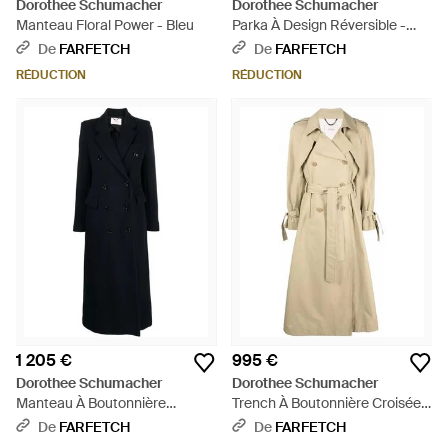
Dorothee Schumacher
Dorothee Schumacher
Manteau Floral Power - Bleu
Parka À Design Réversible -
Neutre
De
FARFETCH
De
FARFETCH
RÉDUCTION
RÉDUCTION
1 205 €
995 €
Dorothee Schumacher
Dorothee Schumacher
Manteau À Boutonnière
Trench À Boutonnière Croisée -
Croisée - Noir
Neutre
De
FARFETCH
De
FARFETCH