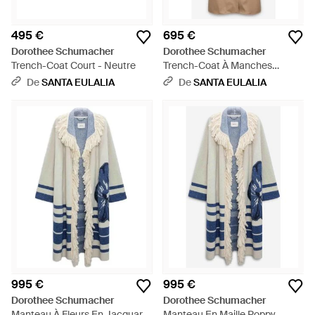
495 €
695 €
Dorothee Schumacher
Dorothee Schumacher
Trench-Coat Court - Neutre
Trench-Coat À Manches
Raglan - Neutre
De
SANTA EULALIA
De
SANTA EULALIA
995 €
995 €
Dorothee Schumacher
Dorothee Schumacher
Manteau À Fleurs En Jacquard
Manteau En Maille Poppy