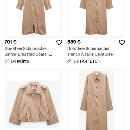
701 €
689 €
Dorothee Schumacher
Dorothee Schumacher
Single-Breasted Coats -
Trench À Taille Ceinturée -
Neutre
Neutre
De
Miinto
De
FARFETCH