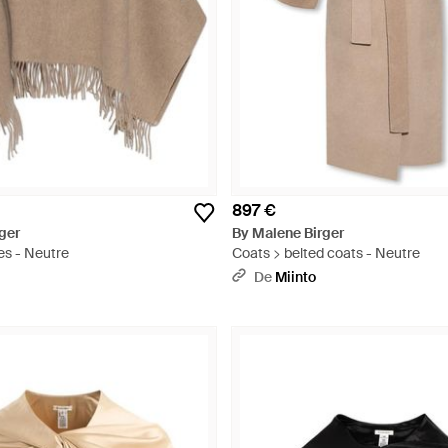
897 €
ger
By Malene Birger
es - Neutre
Coats > belted coats - Neutre
De
Miinto