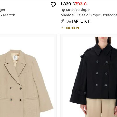
1 339 €
793 €
ger
By Malene Birger
 - Marron
Manteau Kaias À Simple Boutonna
De
FARFETCH
RÉDUCTION