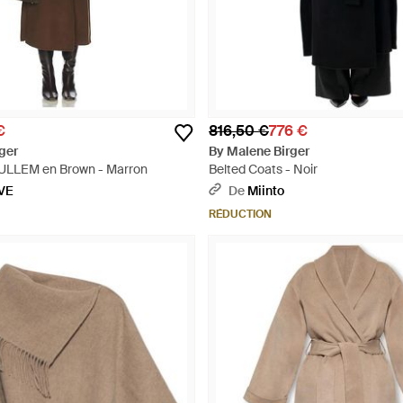
€
816,50 €
776 €
ger
By Malene Birger
LLEM en Brown - Marron
Belted Coats - Noir
VE
De
Miinto
RÉDUCTION