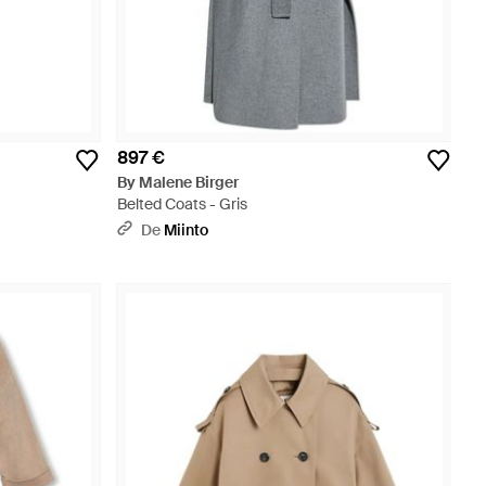
897 €
By Malene Birger
Belted Coats - Gris
De
Miinto