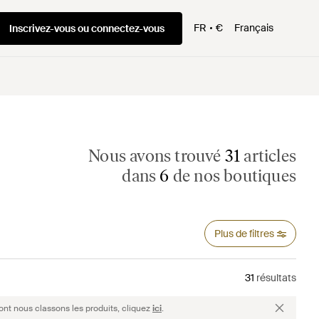
FR
€
Français
Inscrivez-vous ou connectez-vous
Nous avons trouvé
31
articles
dans
6
de nos boutiques
Plus de filtres
31
résultats
ont nous classons les produits, cliquez
ici
.