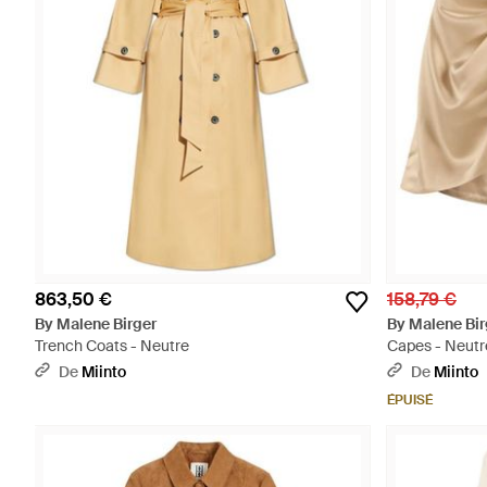
863,50 €
158,79 €
By Malene Birger
By Malene Bir
Trench Coats - Neutre
Capes - Neutr
De
Miinto
De
Miinto
ÉPUISÉ