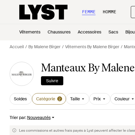
FEMME
HOMME
Vêtements
Chaussures
Accessoires
Sacs
Bijou
Accueil
By Malene Birger
Vêtements By Malene Birger
Mante
Manteaux By Malene
Suivre
Soldes
Catégorie
Taille
Prix
Couleur
2
Trier par
:
Nouveautés
Les commissions et autres frais payés à Lyst peuvent affecter le clas