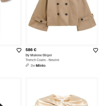
586 €
By Malene Birger
Trench Coats - Neutre
De
Miinto