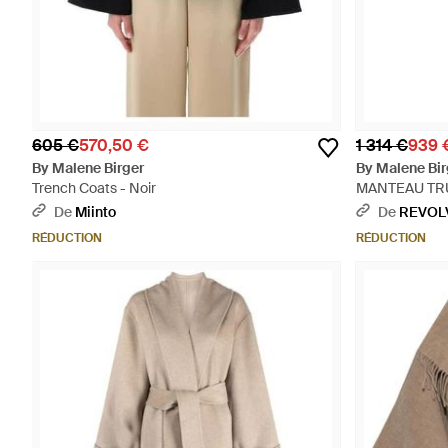
605 €
570,50 €
1 314 €
939 
By Malene Birger
By Malene Bir
Trench Coats - Noir
MANTEAU TRU
De
Miinto
De
REVOL
RÉDUCTION
RÉDUCTION