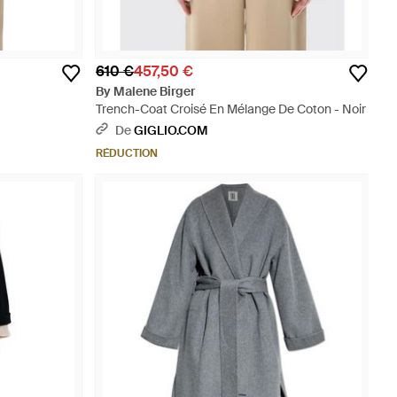
610 €
457,50 €
By Malene Birger
Trench-Coat Croisé En Mélange De Coton - Noir
De
GIGLIO.COM
RÉDUCTION