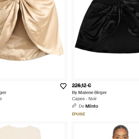
226,12 €
ger
By Malene Birger
e
Capes - Noir
De
Miinto
ÉPUISÉ