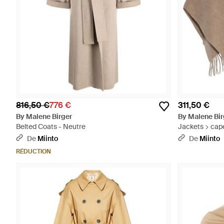
816,50 €
776 €
311,50 €
By Malene Birger
By Malene Bir
Belted Coats - Neutre
Jackets > cap
De
Miinto
De
Miinto
RÉDUCTION