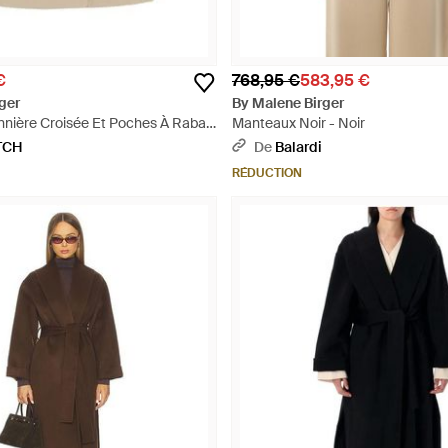
€
768,95 €
583,95 €
ger
By Malene Birger
nnière Croisée Et Poches À Rabat
Manteaux Noir - Noir
TCH
De
Balardi
RÉDUCTION