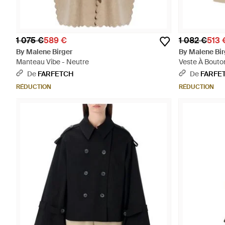
1 075 €
589 €
1 082 €
513 
By Malene Birger
By Malene Bir
Manteau Vibe - Neutre
Veste À Bouto
- Neutre
De
FARFETCH
De
FARFE
RÉDUCTION
RÉDUCTION