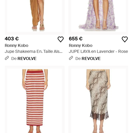
403 €
655 €
Ronny Kobo
Ronny Kobo
Jupe Shakeema En. Taille Also
JUPE LAYA en Lavender - Rose
En Xs, S, M - Blanc
De
REVOLVE
De
REVOLVE