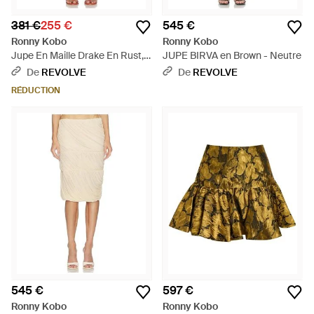
381 €
255 €
545 €
Ronny Kobo
Ronny Kobo
Jupe En Maille Drake En Rust,
JUPE BIRVA en Brown - Neutre
Taille Also En Xs, S, M - Rouge
De
REVOLVE
De
REVOLVE
RÉDUCTION
545 €
597 €
Ronny Kobo
Ronny Kobo