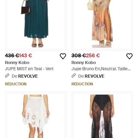
436 €
143 €
308 €
256 €
Ronny Kobo
Ronny Kobo
JUPE MIST en Teal - Vert
Jupe Bruno En,Neutral. Taille
Also En Xs - Blanc
De
REVOLVE
De
REVOLVE
RÉDUCTION
RÉDUCTION