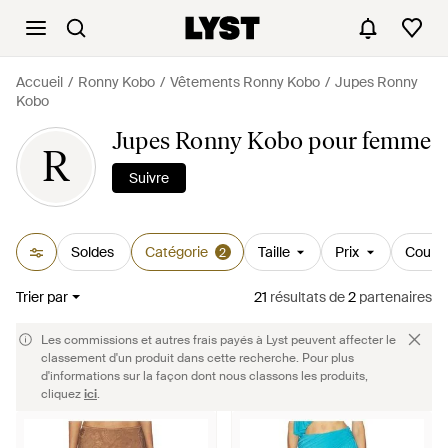
Accueil
Ronny Kobo
Vêtements Ronny Kobo
Jupes Ronny
Kobo
Jupes Ronny Kobo pour femme
R
Suivre
Soldes
Catégorie
Taille
Prix
Couleu
2
Trier par
21
résultats
de
2
partenaires
Les commissions et autres frais payés à Lyst peuvent affecter le
classement d'un produit dans cette recherche. Pour plus
d'informations sur la façon dont nous classons les produits,
cliquez
ici
.