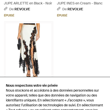
JUPE ARLETTE en Black - Noir
JUPE INES en Cream - Blanc
De
REVOLVE
De
REVOLVE
ÉPUISÉ
ÉPUISÉ
524 €
Nous respectons votre vie privée
Nous respectons votre vie privée
Nous stockons et accédons à des données personnelles sur
Nous stockons et accédons à des données personnelles sur
Ronny Kobo
votre appareil, telles que des données de navigation ou des
votre appareil, telles que des données de navigation ou des
JUPE MIDI KLINDY - Noir
identifiants uniques. En sélectionnant « J’accepte », vous
identifiants uniques. En sélectionnant « J’accepte », vous
De
REVOLVE
autorisez l’utilisation de technologies de suivi. En sélectionnant
autorisez l’utilisation de technologies de suivi. En sélectionnant
ÉPUISÉ