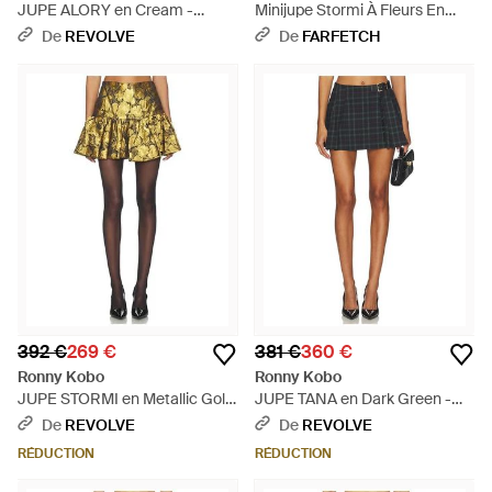
JUPE ALORY en Cream -
Minijupe Stormi À Fleurs En
Neutre
Jacquard - Neutre
De
REVOLVE
De
FARFETCH
392 €
269 €
381 €
360 €
Ronny Kobo
Ronny Kobo
JUPE STORMI en Metallic Gold
JUPE TANA en Dark Green -
- Jaune
Bleu
De
REVOLVE
De
REVOLVE
RÉDUCTION
RÉDUCTION