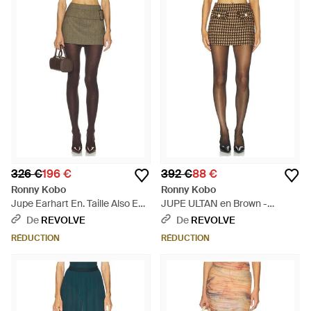
326 €
196 €
392 €
88 €
Ronny Kobo
Ronny Kobo
Jupe Earhart En. Taille Also En
JUPE ULTAN en Brown -
Xs, S, M - Neutre
Multicolore
De
REVOLVE
De
REVOLVE
RÉDUCTION
RÉDUCTION