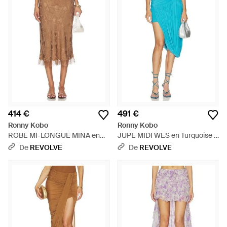
414 €
491 €
Ronny Kobo
Ronny Kobo
ROBE MI-LONGUE MINA en
JUPE MIDI WES en Turquoise -
Brown - Marron
Bleu
De
REVOLVE
De
REVOLVE