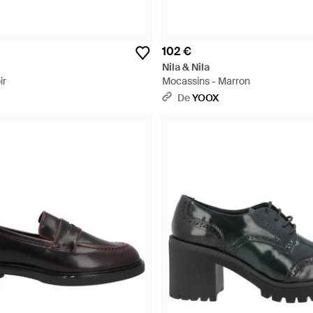
102 €
Nila & Nila
ir
Mocassins - Marron
De
YOOX