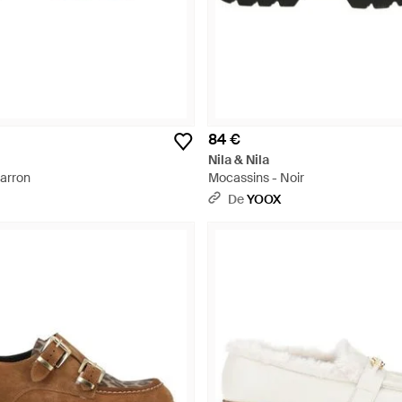
84 €
Nila & Nila
arron
Mocassins - Noir
De
YOOX