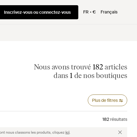
FR
€
Français
Inscrivez-vous ou connectez-vous
Nous avons trouvé
182
articles
dans
1
de nos boutiques
Plus de filtres
182
résultats
ont nous classons les produits, cliquez
ici
.