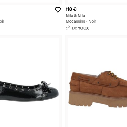
118 €
Nila & Nila
oir
Mocassins - Noir
De
YOOX