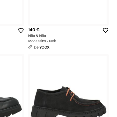
140 €
Nila & Nila
Mocassins - Noir
De
YOOX