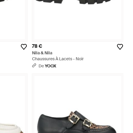
78 €
Nila & Nila
Chaussures À Lacets - Noir
De
YOOX