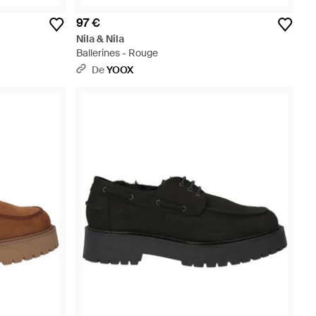
97 €
Nila & Nila
Ballerines - Rouge
De
YOOX