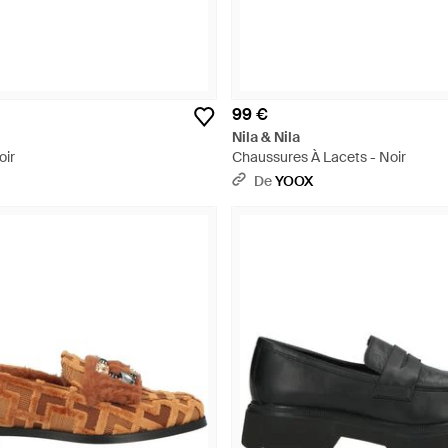
99 €
Nila & Nila
oir
Chaussures À Lacets - Noir
De
YOOX