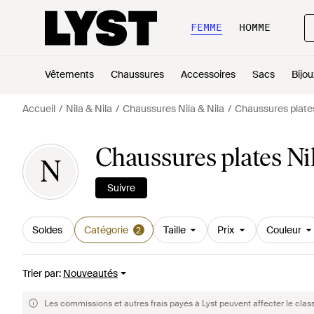
FEMME
HOMME
Vêtements
Chaussures
Accessoires
Sacs
Bijou
Accueil
Nila & Nila
Chaussures Nila & Nila
Chaussures plates
Chaussures plates Ni
N
Suivre
Soldes
Catégorie
Taille
Prix
Couleur
2
Trier par
:
Nouveautés
Les commissions et autres frais payés à Lyst peuvent affecter le clas