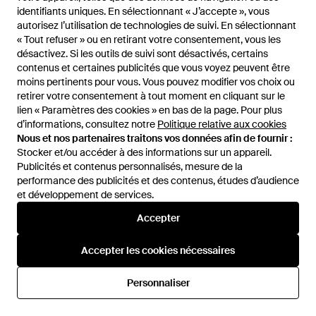
identifiants uniques. En sélectionnant « J’accepte », vous
identifiants uniques. En sélectionnant « J’accepte », vous
autorisez l’utilisation de technologies de suivi. En sélectionnant
autorisez l’utilisation de technologies de suivi. En sélectionnant
« Tout refuser » ou en retirant votre consentement, vous les
« Tout refuser » ou en retirant votre consentement, vous les
désactivez. Si les outils de suivi sont désactivés, certains
désactivez. Si les outils de suivi sont désactivés, certains
contenus et certaines publicités que vous voyez peuvent être
contenus et certaines publicités que vous voyez peuvent être
moins pertinents pour vous. Vous pouvez modifier vos choix ou
moins pertinents pour vous. Vous pouvez modifier vos choix ou
retirer votre consentement à tout moment en cliquant sur le
retirer votre consentement à tout moment en cliquant sur le
lien « Paramètres des cookies » en bas de la page. Pour plus
lien « Paramètres des cookies » en bas de la page. Pour plus
d’informations, consultez notre
d’informations, consultez notre
Politique relative aux cookies
Politique relative aux cookies
Nous et nos partenaires traitons vos données afin de fournir :
Nous et nos partenaires traitons vos données afin de fournir :
Stocker et/ou accéder à des informations sur un appareil.
Stocker et/ou accéder à des informations sur un appareil.
Publicités et contenus personnalisés, mesure de la
Publicités et contenus personnalisés, mesure de la
performance des publicités et des contenus, études d’audience
performance des publicités et des contenus, études d’audience
40 €
37 €
40 €
37 €
et développement de services.
et développement de services.
Divine Follie
Divine Follie
Mocassins - Vert
Mocassins - Vert
Accepter
Accepter
De
YOOX
De
YOOX
Accepter les cookies nécessaires
Accepter les cookies nécessaires
RÉDUCTION
RÉDUCTION
Personnaliser
Personnaliser