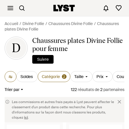
Accueil
Divine Follie
Chaussures Divine Follie
Chaussures
plates Divine Follie
Chaussures plates Divine Follie
D
pour femme
Suivre
Soldes
Catégorie
Taille
Prix
Couleu
2
Trier par
122
résultats
de
2
partenaires
Les commissions et autres frais payés à Lyst peuvent affecter le
classement d'un produit dans cette recherche. Pour plus
d'informations sur la façon dont nous classons les produits,
cliquez
ici
.