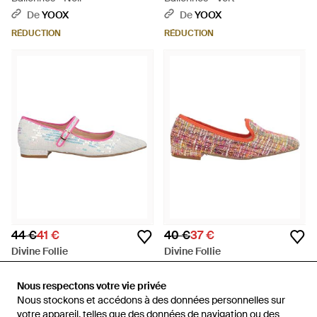
De
YOOX
De
YOOX
RÉDUCTION
RÉDUCTION
44 €
41 €
40 €
37 €
Divine Follie
Divine Follie
Ballerines - Blanc
Mocassins - Rose
De
YOOX
De
YOOX
Nous respectons votre vie privée
Nous respectons votre vie privée
Nous stockons et accédons à des données personnelles sur
Nous stockons et accédons à des données personnelles sur
RÉDUCTION
RÉDUCTION
votre appareil, telles que des données de navigation ou des
votre appareil, telles que des données de navigation ou des