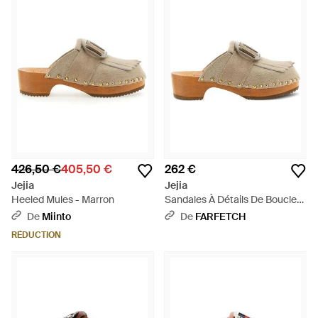
426,50 €
405,50 €
262 €
Jejia
Jejia
Heeled Mules - Marron
Sandales À Détails De Boucles
- Marron
De
Miinto
De
FARFETCH
RÉDUCTION