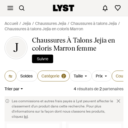
Accueil
Jejia
Chaussures Jejia
Chaussures à talons Jejia
Chaussures à talons Jejia en coloris Marron
Chaussures À Talons Jejia en
J
coloris Marron femme
Suivre
Soldes
Catégorie
Taille
Prix
Couleu
2
Trier par
4
résultats
de
2
partenaires
Les commissions et autres frais payés à Lyst peuvent affecter le
classement d'un produit dans cette recherche. Pour plus
d'informations sur la façon dont nous classons les produits,
cliquez
ici
.