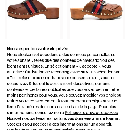
575 €
332,50 €
402 €
Nous respectons votre vie privée
Nous respectons votre vie privée
Nous stockons et accédons à des données personnelles sur
Nous stockons et accédons à des données personnelles sur
Jejia
Jejia
votre appareil, telles que des données de navigation ou des
votre appareil, telles que des données de navigation ou des
Clogs - Marron
Mules À Détails De Franges -
identifiants uniques. En sélectionnant « J’accepte », vous
identifiants uniques. En sélectionnant « J’accepte », vous
Marron
De
Miinto
De
FARFETCH
autorisez l’utilisation de technologies de suivi. En sélectionnant
autorisez l’utilisation de technologies de suivi. En sélectionnant
RÉDUCTION
« Tout refuser » ou en retirant votre consentement, vous les
« Tout refuser » ou en retirant votre consentement, vous les
désactivez. Si les outils de suivi sont désactivés, certains
désactivez. Si les outils de suivi sont désactivés, certains
contenus et certaines publicités que vous voyez peuvent être
contenus et certaines publicités que vous voyez peuvent être
moins pertinents pour vous. Vous pouvez modifier vos choix ou
moins pertinents pour vous. Vous pouvez modifier vos choix ou
retirer votre consentement à tout moment en cliquant sur le
retirer votre consentement à tout moment en cliquant sur le
lien « Paramètres des cookies » en bas de la page. Pour plus
lien « Paramètres des cookies » en bas de la page. Pour plus
d’informations, consultez notre
d’informations, consultez notre
Politique relative aux cookies
Politique relative aux cookies
Nous et nos partenaires traitons vos données afin de fournir :
Nous et nos partenaires traitons vos données afin de fournir :
Stocker et/ou accéder à des informations sur un appareil.
Stocker et/ou accéder à des informations sur un appareil.