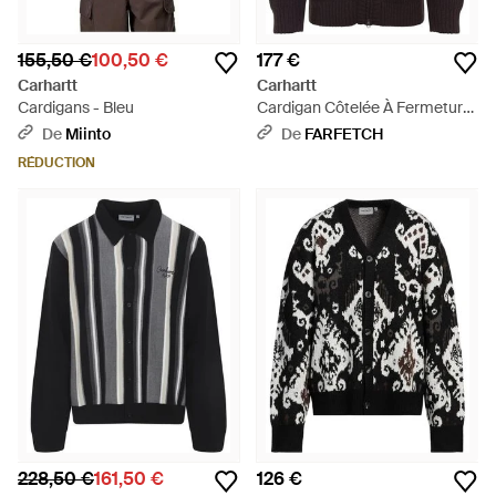
155,50 €
100,50 €
177 €
Carhartt
Carhartt
Cardigans - Bleu
Cardigan Côtelée À Fermeture
Zippée - Bleu
De
Miinto
De
FARFETCH
RÉDUCTION
228,50 €
161,50 €
126 €