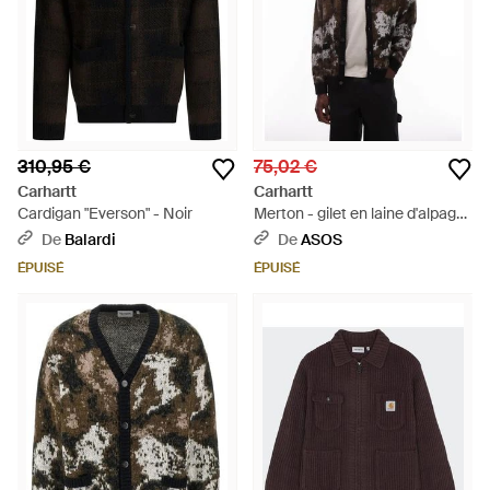
310,95 €
75,02 €
Carhartt
Carhartt
Cardigan "Everson" - Noir
Merton - gilet en laine d'alpaga
mélangée avec imprimé
De
Balardi
De
ASOS
abstrait et losanges sur
ÉPUISÉ
ÉPUISÉ
l'ensemble - Noir