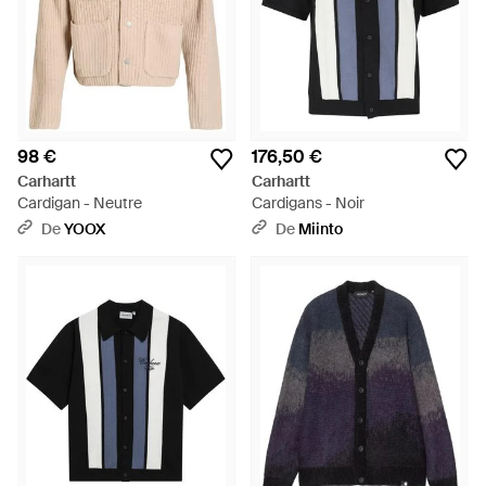
98 €
176,50 €
Carhartt
Carhartt
Cardigan - Neutre
Cardigans - Noir
De
YOOX
De
Miinto