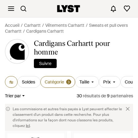
Accueil
Carhartt
Vêtements Carhartt
Sweats et pull overs
Carhartt
Cardigans Carhartt
Cardigans Carhartt pour
homme
Suivre
Soldes
Catégorie
Taille
Prix
Couleu
3
Trier par
30
résultats
de
9
partenaires
Les commissions et autres frais payés à Lyst peuvent affecter le
classement d'un produit dans cette recherche. Pour plus
d'informations sur la façon dont nous classons les produits,
cliquez
ici
.