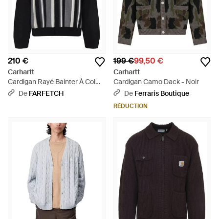
210 €
199 €
99,50 €
Carhartt
Carhartt
Cardigan Rayé Bainter À Col
Cardigan Camo Dack - Noir
Polo - Noir
De
FARFETCH
De
Ferraris Boutique
RÉDUCTION