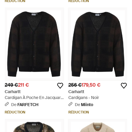
RÉDUCTION
RÉDUCTION
249 €
211 €
256 €
179,50 €
Carhartt
Carhartt
Cardigan À Poche En Jacquard
Cardigans - Noir
- Noir
De
FARFETCH
De
Miinto
RÉDUCTION
RÉDUCTION