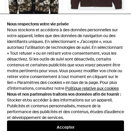
201,54 €
126 €
Nous respectons votre vie privée
Nous respectons votre vie privée
Nous stockons et accédons à des données personnelles sur
Nous stockons et accédons à des données personnelles sur
Carhartt
Carhartt
votre appareil, telles que des données de navigation ou des
votre appareil, telles que des données de navigation ou des
Cardigans - Gris
Cardigan - Rouge
identifiants uniques. En sélectionnant « J’accepte », vous
identifiants uniques. En sélectionnant « J’accepte », vous
De
Miinto
De
Citadium
autorisez l’utilisation de technologies de suivi. En sélectionnant
autorisez l’utilisation de technologies de suivi. En sélectionnant
ÉPUISÉ
ÉPUISÉ
« Tout refuser » ou en retirant votre consentement, vous les
« Tout refuser » ou en retirant votre consentement, vous les
désactivez. Si les outils de suivi sont désactivés, certains
désactivez. Si les outils de suivi sont désactivés, certains
contenus et certaines publicités que vous voyez peuvent être
contenus et certaines publicités que vous voyez peuvent être
moins pertinents pour vous. Vous pouvez modifier vos choix ou
moins pertinents pour vous. Vous pouvez modifier vos choix ou
retirer votre consentement à tout moment en cliquant sur le
retirer votre consentement à tout moment en cliquant sur le
lien « Paramètres des cookies » en bas de la page. Pour plus
lien « Paramètres des cookies » en bas de la page. Pour plus
d’informations, consultez notre
d’informations, consultez notre
Politique relative aux cookies
Politique relative aux cookies
Nous et nos partenaires traitons vos données afin de fournir :
Nous et nos partenaires traitons vos données afin de fournir :
Stocker et/ou accéder à des informations sur un appareil.
Stocker et/ou accéder à des informations sur un appareil.
Publicités et contenus personnalisés, mesure de la
Publicités et contenus personnalisés, mesure de la
performance des publicités et des contenus, études d’audience
performance des publicités et des contenus, études d’audience
et développement de services.
et développement de services.
International
Accepter
Accepter