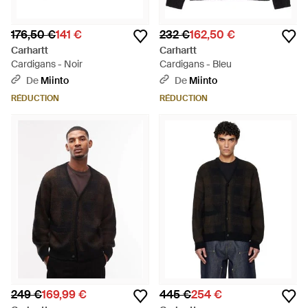
176,50 €
141 €
232 €
162,50 €
Carhartt
Carhartt
Cardigans - Noir
Cardigans - Bleu
De
Miinto
De
Miinto
RÉDUCTION
RÉDUCTION
249 €
169,99 €
445 €
254 €