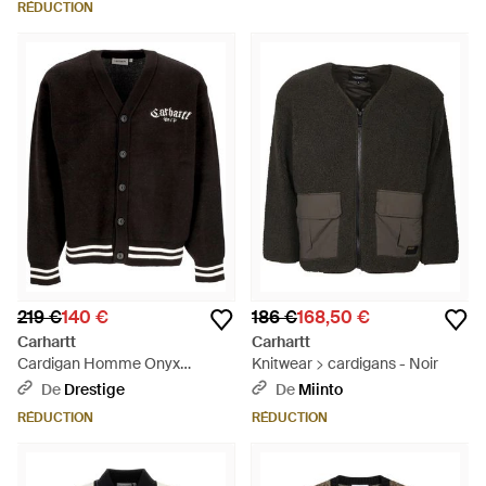
RÉDUCTION
219 €
140 €
186 €
168,50 €
Carhartt
Carhartt
Cardigan Homme Onyx
Knitwear > cardigans - Noir
Cardigan Noir/Cire - Noir
De
Drestige
De
Miinto
RÉDUCTION
RÉDUCTION