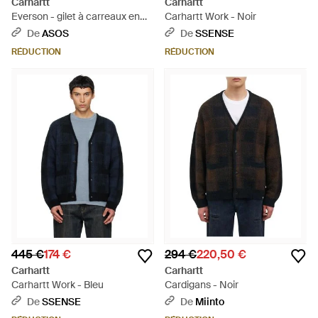
Carhartt
Carhartt
Everson - gilet à carreaux en
Carhartt Work - Noir
maille - marron/ - Noir
De
ASOS
De
SSENSE
RÉDUCTION
RÉDUCTION
445 €
174 €
294 €
220,50 €
Carhartt
Carhartt
Carhartt Work - Bleu
Cardigans - Noir
De
SSENSE
De
Miinto