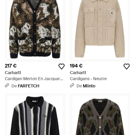
217 €
194 €
Carhartt
Carhartt
Cardigan Merton En Jacquard -
Cardigans - Neutre
Gris
De
FARFETCH
De
Miinto