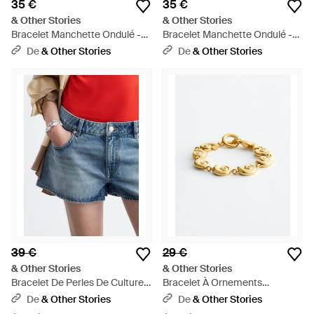
35 €
35 €
& Other Stories
& Other Stories
Bracelet Manchette Ondulé -
Bracelet Manchette Ondulé -
Blanc
Blanc
De
& Other Stories
De
& Other Stories
39 €
29 €
& Other Stories
& Other Stories
Bracelet De Perles De Culture -
Bracelet À Ornements
Bleu
Coquillage - Métallisé
De
& Other Stories
De
& Other Stories