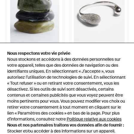
35 €
22 €
Nous respectons votre vie privée
Nous respectons votre vie privée
Nous stockons et accédons à des données personnelles sur
Nous stockons et accédons à des données personnelles sur
& Other Stories
& Other Stories
votre appareil, telles que des données de navigation ou des
votre appareil, telles que des données de navigation ou des
Ensemble De Bracelets À Effet
Bracelet Manchette Orné De
identifiants uniques. En sélectionnant « J’accepte », vous
identifiants uniques. En sélectionnant « J’accepte », vous
Marbré - Noir
Strass - Métallisé
De
& Other Stories
De
& Other Stories
autorisez l’utilisation de technologies de suivi. En sélectionnant
autorisez l’utilisation de technologies de suivi. En sélectionnant
ÉPUISÉ
ÉPUISÉ
« Tout refuser » ou en retirant votre consentement, vous les
« Tout refuser » ou en retirant votre consentement, vous les
désactivez. Si les outils de suivi sont désactivés, certains
désactivez. Si les outils de suivi sont désactivés, certains
contenus et certaines publicités que vous voyez peuvent être
contenus et certaines publicités que vous voyez peuvent être
moins pertinents pour vous. Vous pouvez modifier vos choix ou
moins pertinents pour vous. Vous pouvez modifier vos choix ou
retirer votre consentement à tout moment en cliquant sur le
retirer votre consentement à tout moment en cliquant sur le
lien « Paramètres des cookies » en bas de la page. Pour plus
lien « Paramètres des cookies » en bas de la page. Pour plus
d’informations, consultez notre
d’informations, consultez notre
Politique relative aux cookies
Politique relative aux cookies
Nous et nos partenaires traitons vos données afin de fournir :
Nous et nos partenaires traitons vos données afin de fournir :
Stocker et/ou accéder à des informations sur un appareil.
Stocker et/ou accéder à des informations sur un appareil.