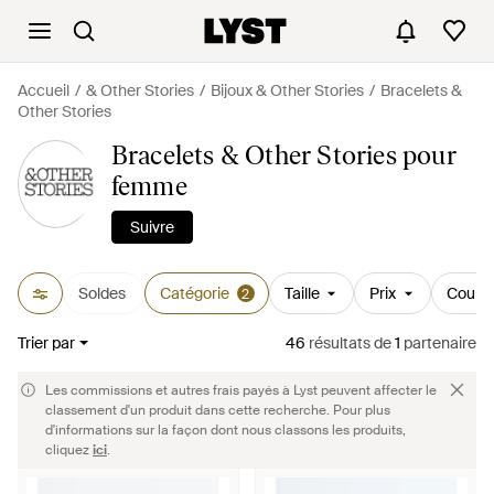
Accueil
& Other Stories
Bijoux & Other Stories
Bracelets &
Other Stories
Bracelets & Other Stories pour
femme
Suivre
Soldes
Catégorie
Taille
Prix
Couleu
2
Trier par
46
résultats
de
1
partenaire
Les commissions et autres frais payés à Lyst peuvent affecter le
classement d'un produit dans cette recherche. Pour plus
d'informations sur la façon dont nous classons les produits,
cliquez
ici
.