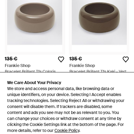
135 €
135 €
Frankie Shop
Frankie Shop
Bracelet Brillant Tfs Coloris
Bracelet Brillant Tfs Kaki - Vert
Taupe - Gris
De
TheDoubleF
De
TheDoubleF
We Care About Your Privacy
We Care About Your Privacy
ÉPUISÉ
ÉPUISÉ
We store and access personal data, like browsing data or
We store and access personal data, like browsing data or
unique identifiers, on your device. Selecting I Accept enables
unique identifiers, on your device. Selecting I Accept enables
tracking technologies. Selecting Reject All or withdrawing your
tracking technologies. Selecting Reject All or withdrawing your
consent will disable them. If trackers are disabled, some
consent will disable them. If trackers are disabled, some
content and ads you see may not be as relevant to you. You
content and ads you see may not be as relevant to you. You
can change your choices or withdraw consent at any time by
can change your choices or withdraw consent at any time by
clicking the Cookie Settings link at the bottom of the page. For
clicking the Cookie Settings link at the bottom of the page. For
more details, refer to our
more details, refer to our
Cookie Policy
Cookie Policy
.
.