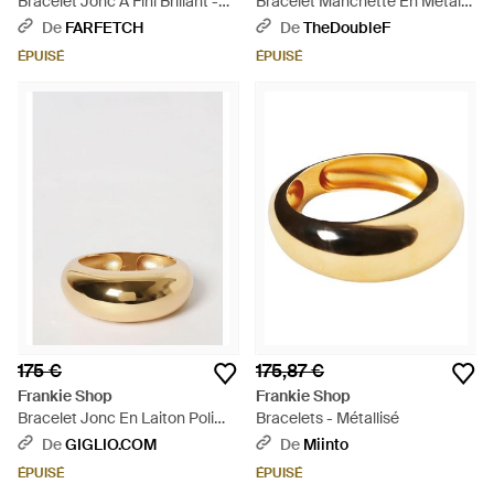
Bracelet Jonc À Fini Brillant -
Bracelet Manchette En Métal
Marron
Argenté - Blanc
De
FARFETCH
De
TheDoubleF
ÉPUISÉ
ÉPUISÉ
175 €
175,87 €
Frankie Shop
Frankie Shop
Bracelet Jonc En Laiton Poli
Bracelets - Métallisé
Avec Logo Gravé - Neutre
De
GIGLIO.COM
De
Miinto
ÉPUISÉ
ÉPUISÉ