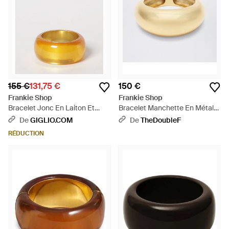
155 €
131,75 €
150 €
Frankie Shop
Frankie Shop
Bracelet Jonc En Laiton Et
Bracelet Manchette En Métal
Résine - Jaune
Doré - Métallisé
De
GIGLIO.COM
De
TheDoubleF
RÉDUCTION