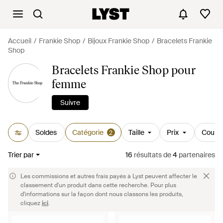
Accueil
Frankie Shop
Bijoux Frankie Shop
Bracelets Frankie
Shop
Bracelets Frankie Shop pour
femme
Suivre
Soldes
Catégorie
Taille
Prix
Couleu
2
Trier par
16
résultats
de
4
partenaires
Les commissions et autres frais payés à Lyst peuvent affecter le
classement d'un produit dans cette recherche. Pour plus
d'informations sur la façon dont nous classons les produits,
cliquez
ici
.