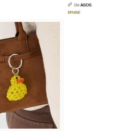
marron
De
ASOS
ÉPUISÉ