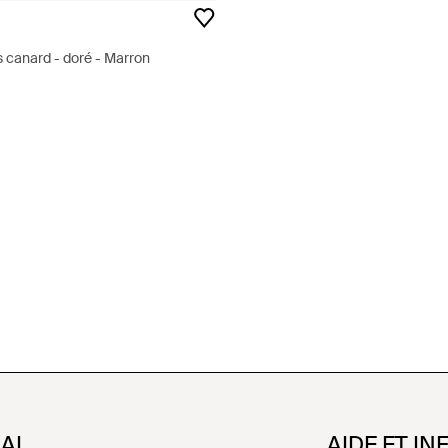
s canard - doré - Marron
NAL
AIDE ET IN