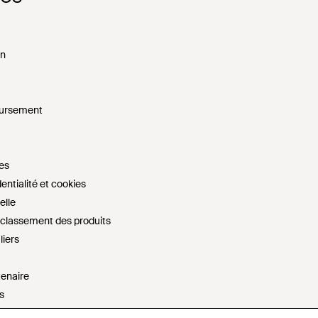
on
oursement
es
entialité et cookies
elle
e classement des produits
liers
tenaire
s
artager mes informations personnelles