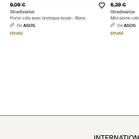
9,09 €
6,29 €
Stradivarius
Stradivarius
Porte-clés avec breloque boule - Blanc
Mini porte-clé
De
ASOS
De
ASOS
ÉPUISÉ
ÉPUISÉ
INTERNATIO