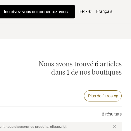
FR
€
Français
Inscrivez-vous ou connectez-vous
Nous avons trouvé
6
articles
dans
1
de nos boutiques
Plus de filtres
6
résultats
ont nous classons les produits, cliquez
ici
.