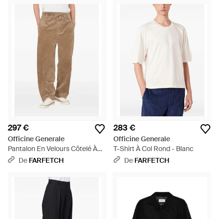
297 €
283 €
Officine Generale
Officine Generale
Pantalon En Velours Côtelé À
T-Shirt À Col Rond - Blanc
Lien De Resserrage - Neutre
De
FARFETCH
De
FARFETCH