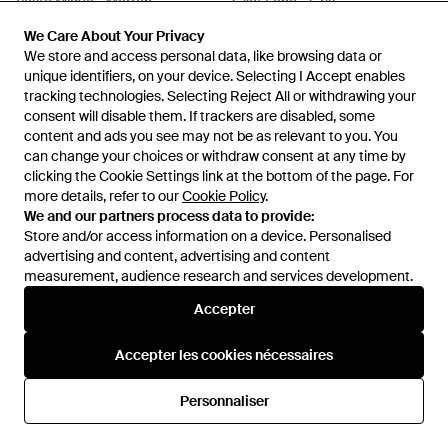
Veste Migua - Marron
Gilet Lane - Gris
De
Officine Générale
De
Officine Générale
We Care About Your Privacy
We Care About Your Privacy
We store and access personal data, like browsing data or
We store and access personal data, like browsing data or
unique identifiers, on your device. Selecting I Accept enables
unique identifiers, on your device. Selecting I Accept enables
tracking technologies. Selecting Reject All or withdrawing your
tracking technologies. Selecting Reject All or withdrawing your
consent will disable them. If trackers are disabled, some
consent will disable them. If trackers are disabled, some
content and ads you see may not be as relevant to you. You
content and ads you see may not be as relevant to you. You
can change your choices or withdraw consent at any time by
can change your choices or withdraw consent at any time by
clicking the Cookie Settings link at the bottom of the page. For
clicking the Cookie Settings link at the bottom of the page. For
more details, refer to our
more details, refer to our
Cookie Policy
Cookie Policy
.
.
We and our partners process data to provide:
We and our partners process data to provide:
Store and/or access information on a device. Personalised
Store and/or access information on a device. Personalised
advertising and content, advertising and content
advertising and content, advertising and content
measurement, audience research and services development.
measurement, audience research and services development.
Accepter
Accepter
485 €
660 €
Officine Generale
Officine Generale
Accepter les cookies nécessaires
Accepter les cookies nécessaires
Pantalon Zelia - Blanc
Veste Edene - Gris
De
Officine Générale
De
Officine Générale
Personnaliser
Personnaliser