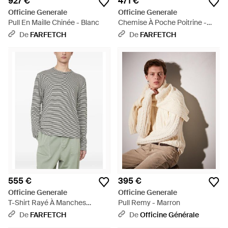
927 €
471 €
Officine Generale
Officine Generale
Pull En Maille Chinée - Blanc
Chemise À Poche Poitrine -
Bleu
De
FARFETCH
De
FARFETCH
555 €
395 €
Officine Generale
Officine Generale
T-Shirt Rayé À Manches
Pull Remy - Marron
Longues - Gris
De
FARFETCH
De
Officine Générale