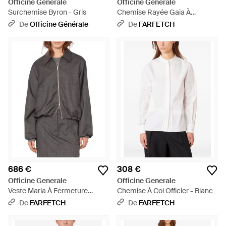
Officine Generale
Officine Generale
Surchemise Byron - Gris
Chemise Rayée Gaia À
Manches Longues - Bleu
De
Officine Générale
De
FARFETCH
686 €
308 €
Officine Generale
Officine Generale
Veste Marla À Fermeture
Chemise À Col Officier - Blanc
Zippée - Gris
De
FARFETCH
De
FARFETCH