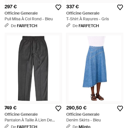
297 €
337 €
Officine Generale
Officine Generale
Pull Misa À Col Rond - Bleu
T-Shirt À Rayures - Gris
De
FARFETCH
De
FARFETCH
749 €
290,50 €
Officine Generale
Officine Generale
Pantalon À Taille À Lien De
Denim Skirts - Bleu
Resserrage - Gris
De
FARFETCH
De
Miinto