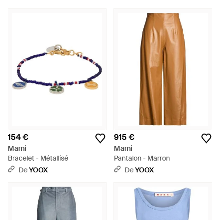
154 €
915 €
Marni
Marni
Bracelet - Métallisé
Pantalon - Marron
De
YOOX
De
YOOX