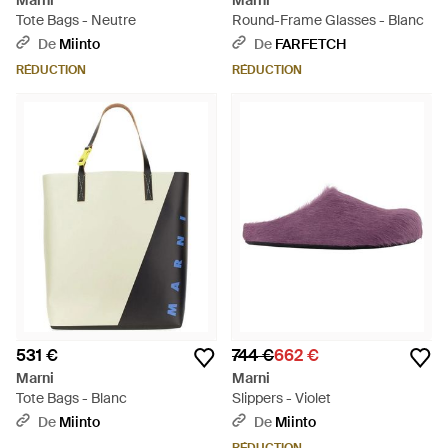
Marni
Marni
Tote Bags - Neutre
Round-Frame Glasses - Blanc
De
Miinto
De
FARFETCH
RÉDUCTION
RÉDUCTION
531 €
744 €
662 €
Marni
Marni
Tote Bags - Blanc
Slippers - Violet
De
Miinto
De
Miinto