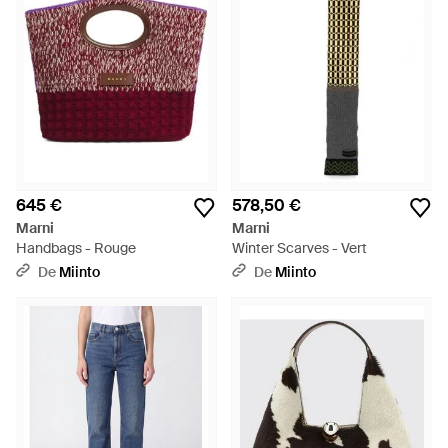
645 €
578,50 €
Marni
Marni
Handbags - Rouge
Winter Scarves - Vert
De
Miinto
De
Miinto