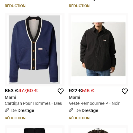
RÉDUCTION
RÉDUCTION
853 €
477,60 €
922 €
516 €
Marni
Marni
Cardigan Pour Hommes - Bleu
Veste Rembourree P - Noir
De
Drestige
De
Drestige
RÉDUCTION
RÉDUCTION