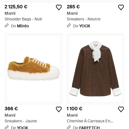
2 125,50 €
285 €
Marni
Marni
Shoulder Bags - Noir
Sneakers - Neutre
De
Miinto
De
YOOX
366 €
1 100 €
Marni
Marni
Sneakers - Jaune
Chemise À Carreaux En
Popeline À Cravate - Marron
De
YOOX
De
FARFETCH