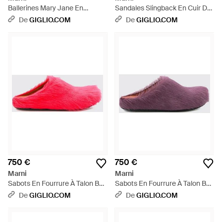
Ballerines Mary Jane En
Sandales Slingback En Cuir De
Shearling Avec Bride Réglable -
Veau Lisse Avec Bout Ouvert Et
De
GIGLIO.COM
De
GIGLIO.COM
Neutre
Talon Bas - Blanc
750 €
750 €
Marni
Marni
Sabots En Fourrure À Talon Bas
Sabots En Fourrure À Talon Bas
Et Bout Rond - Rose
Et Bout Rond - Violet
De
GIGLIO.COM
De
GIGLIO.COM