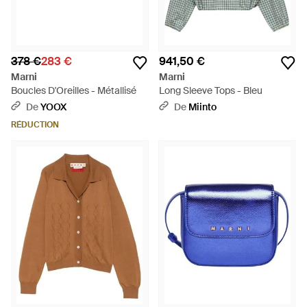
378 €
283 €
941,50 €
Marni
Marni
Boucles D'Oreilles - Métallisé
Long Sleeve Tops - Bleu
De
YOOX
De
Miinto
RÉDUCTION