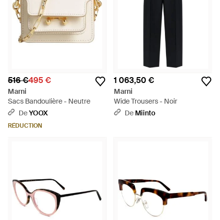
516 €
495 €
1 063,50 €
Marni
Marni
Sacs Bandoulière - Neutre
Wide Trousers - Noir
De
YOOX
De
Miinto
RÉDUCTION