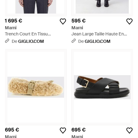
1 695 €
595 €
Marni
Marni
Trench Court En Tissu
Jean Large Taille Haute En
Technique Stretch À La Coupe
Denim De Coton - Bleu
De
GIGLIO.COM
De
GIGLIO.COM
Décontractée - Bleu
695 €
695 €
Marni
Marni