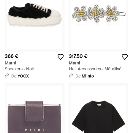
366 €
317,50 €
Marni
Marni
Sneakers - Noir
Hair Accessories - Métallisé
De
YOOX
De
Miinto