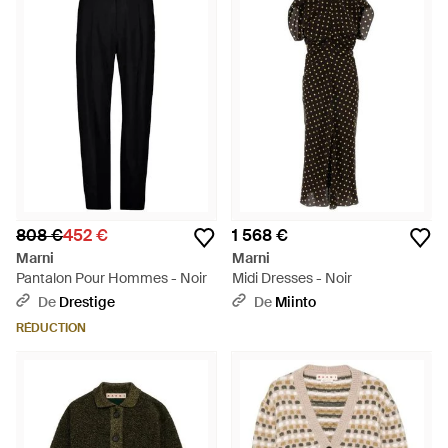
808 €
452 €
1 568 €
Marni
Marni
Pantalon Pour Hommes - Noir
Midi Dresses - Noir
De
Drestige
De
Miinto
RÉDUCTION