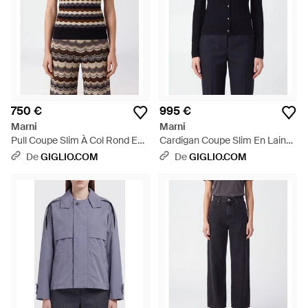
750 €
995 €
Marni
Marni
Pull Coupe Slim À Col Rond En
Cardigan Coupe Slim En Laine
Laine Vierge À Rayures
Et Soie Avec Détail Nœud -
De
GIGLIO.COM
De
GIGLIO.COM
Multicolores - Noir
Bleu