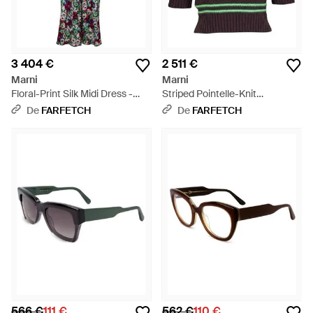
3 404 €
2 511 €
Marni
Marni
Floral-Print Silk Midi Dress -
Striped Pointelle-Knit
Blanc
Cashmere Sweater - Vert
De
FARFETCH
De
FARFETCH
566 €
111 €
562 €
110 €