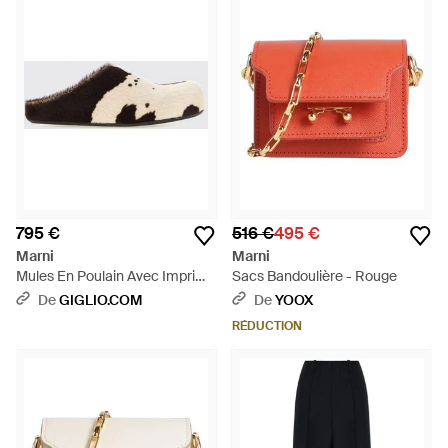
795 €
516 €
495 €
Marni
Marni
Mules En Poulain Avec Imprimé
Sacs Bandoulière - Rouge
Animalier Et Talon Bas - Blanc
De
GIGLIO.COM
De
YOOX
RÉDUCTION