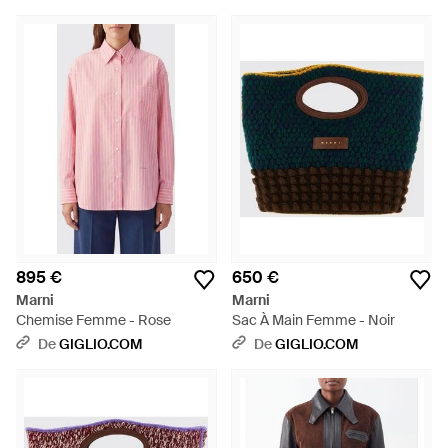
Boutons - Bleu
Florales - Bleu
895 €
650 €
Marni
Marni
Chemise Femme - Rose
Sac À Main Femme - Noir
De
GIGLIO.COM
De
GIGLIO.COM