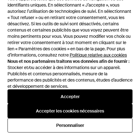
identifiants uniques. En sélectionnant « J’accepte », vous
identifiants uniques. En sélectionnant « J’accepte », vous
autorisez l’utilisation de technologies de suivi. En sélectionnant
autorisez l’utilisation de technologies de suivi. En sélectionnant
« Tout refuser » ou en retirant votre consentement, vous les
« Tout refuser » ou en retirant votre consentement, vous les
désactivez. Si les outils de suivi sont désactivés, certains
désactivez. Si les outils de suivi sont désactivés, certains
contenus et certaines publicités que vous voyez peuvent être
contenus et certaines publicités que vous voyez peuvent être
moins pertinents pour vous. Vous pouvez modifier vos choix ou
moins pertinents pour vous. Vous pouvez modifier vos choix ou
retirer votre consentement à tout moment en cliquant sur le
retirer votre consentement à tout moment en cliquant sur le
lien « Paramètres des cookies » en bas de la page. Pour plus
lien « Paramètres des cookies » en bas de la page. Pour plus
391 €
798 €
d’informations, consultez notre
d’informations, consultez notre
Politique relative aux cookies
Politique relative aux cookies
Marni
Marni
Nous et nos partenaires traitons vos données afin de fournir :
Nous et nos partenaires traitons vos données afin de fournir :
Sac À Main - Blanc
Blazer - Noir
Stocker et/ou accéder à des informations sur un appareil.
Stocker et/ou accéder à des informations sur un appareil.
De
YOOX
De
YOOX
Publicités et contenus personnalisés, mesure de la
Publicités et contenus personnalisés, mesure de la
performance des publicités et des contenus, études d’audience
performance des publicités et des contenus, études d’audience
et développement de services.
et développement de services.
Accepter
Accepter
Accepter les cookies nécessaires
Accepter les cookies nécessaires
Personnaliser
Personnaliser