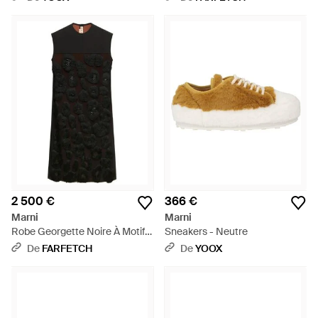
2 500 €
366 €
Marni
Marni
Robe Georgette Noire À Motif
Sneakers - Neutre
Camouflage Hirsute - Noir
De
FARFETCH
De
YOOX