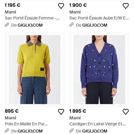
1 195 €
1 900 €
Marni
Marni
Sac Porté Épaule Femme -
Sac Porté Épaule Aube E/W En
Neutre
Cuir De Veau Avec Double Anse
De
GIGLIO.COM
De
GIGLIO.COM
Tubulaire - Noir
895 €
1 895 €
Marni
Marni
Polo En Maille En Pur
Cardigan En Laine Vierge Et
Cachemire Avec Col Et Trois
Cachemire Avec Broderies
De
GIGLIO.COM
De
GIGLIO.COM