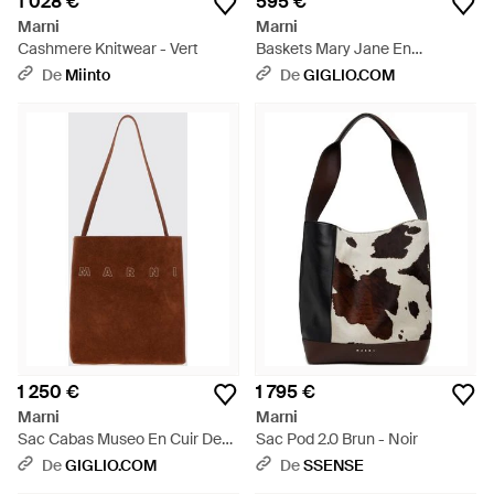
1 028 €
595 €
Marni
Marni
Cashmere Knitwear - Vert
Baskets Mary Jane En
Shearling Bicolore À Fermeture
De
Miinto
De
GIGLIO.COM
Velcro - Blanc
1 250 €
1 795 €
Marni
Marni
Sac Cabas Museo En Cuir De
Sac Pod 2.0 Brun - Noir
Veau Et Daim Avec Poignée
De
GIGLIO.COM
De
SSENSE
Supérieure - Marron