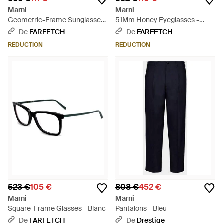
Marni
Marni
Geometric-Frame Sunglasses
51Mm Honey Eyeglasses -
- Noir
Marron
De
FARFETCH
De
FARFETCH
RÉDUCTION
RÉDUCTION
523 €
105 €
808 €
452 €
Marni
Marni
Square-Frame Glasses - Blanc
Pantalons - Bleu
De
FARFETCH
De
Drestige