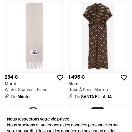
284 €
1 495 €
Marni
Marni
Winter Scarves - Blanc
Robe À Pois - Marron
De
Miinto
De
SANTA EULALIA
Nous respectons votre vie privée
Nous respectons votre vie privée
Nous stockons et accédons à des données personnelles sur
Nous stockons et accédons à des données personnelles sur
votre appareil, telles que des données de navigation ou des
votre appareil, telles que des données de navigation ou des