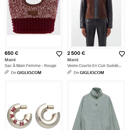
650 €
2 500 €
Marni
Marni
Sac À Main Femme - Rouge
Veste Courte En Cuir Suédé
Bicolore Avec Fermeture
De
GIGLIO.COM
De
GIGLIO.COM
Zippée - Noir