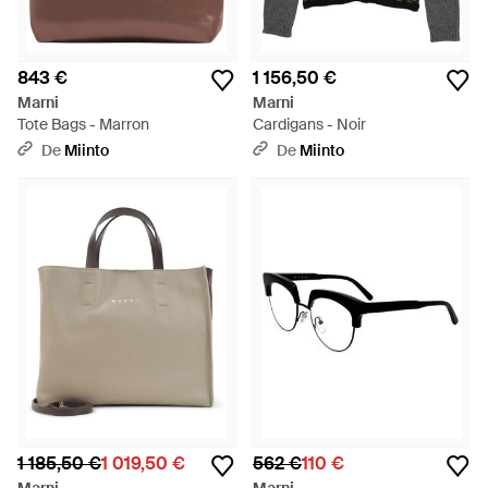
843 €
1 156,50 €
Marni
Marni
Tote Bags - Marron
Cardigans - Noir
De
Miinto
De
Miinto
1 185,50 €
1 019,50 €
562 €
110 €