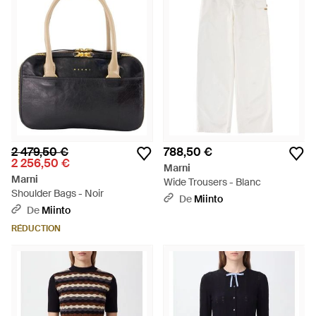
2 479,50 €
788,50 €
2 256,50 €
Marni
Marni
Wide Trousers - Blanc
Shoulder Bags - Noir
De
Miinto
De
Miinto
RÉDUCTION