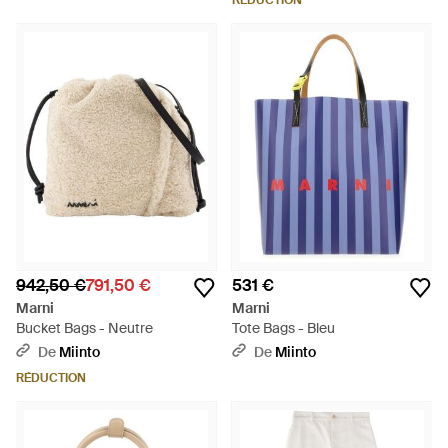
RÉDUCTION
942,50 €
791,50 €
531 €
Marni
Marni
Bucket Bags - Neutre
Tote Bags - Bleu
De
Miinto
De
Miinto
RÉDUCTION