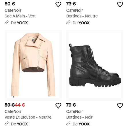
80 €
73 €
CafeNoir
CafeNoir
Sac À Main - Vert
Bottines - Neutre
De
YOOX
De
YOOX
59 €
44 €
79 €
CafeNoir
CafeNoir
Veste Et Blouson - Neutre
Bottines - Noir
De
YOOX
De
YOOX