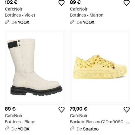
102 €
89 €
CafeNoir
CafeNoir
Bottines - Violet
Bottines - Marron
De
YOOX
De
YOOX
89 €
79,90 €
CafeNoir
CafeNoir
Bottines - Blanc
Baskets Basses C1Dm9060 -
Jaune
De
YOOX
De
Spartoo