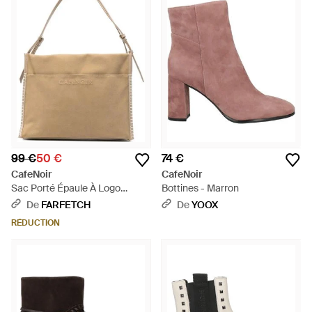
99 €
50 €
74 €
CafeNoir
CafeNoir
Sac Porté Épaule À Logo
Bottines - Marron
Embossé - Neutre
De
FARFETCH
De
YOOX
RÉDUCTION