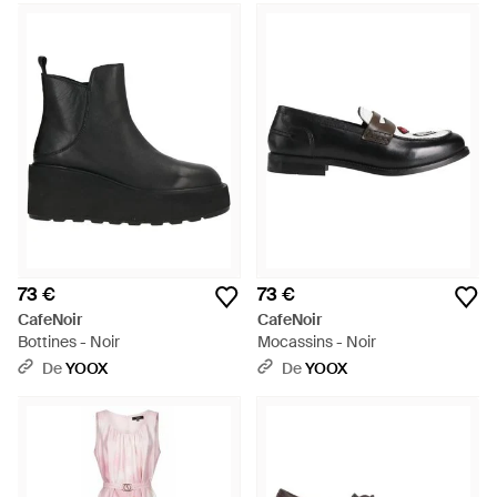
73 €
73 €
CafeNoir
CafeNoir
Bottines - Noir
Mocassins - Noir
De
YOOX
De
YOOX