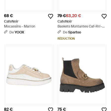
68 €
79 €
63,20 €
CafeNoir
CafeNoir
Mocassins - Marron
Baskets Montantes Caf-Rrr-
Dm9010-Z001 - Jaune
De
YOOX
De
Spartoo
RÉDUCTION
82 €
75 €