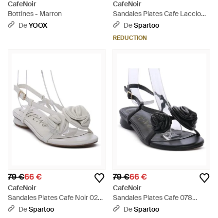
CafeNoir
CafeNoir
Bottines - Marron
Sandales Plates Cafe Laccio
Alla Caviglia - Noir
De
YOOX
De
Spartoo
RÉDUCTION
79 €
66 €
79 €
66 €
CafeNoir
CafeNoir
Sandales Plates Cafe Noir 022
Sandales Plates Cafe 078
Sandalo Fiori - Blanc
Sandalo Fiori - Noir
De
Spartoo
De
Spartoo