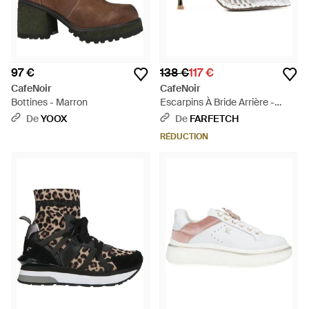
97 €
138 €
117 €
CafeNoir
CafeNoir
Bottines - Marron
Escarpins À Bride Arrière -
Blanc
De
YOOX
De
FARFETCH
RÉDUCTION