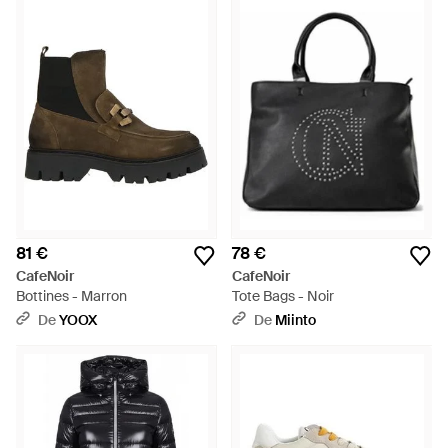
81 €
78 €
CafeNoir
CafeNoir
Bottines - Marron
Tote Bags - Noir
De
YOOX
De
Miinto