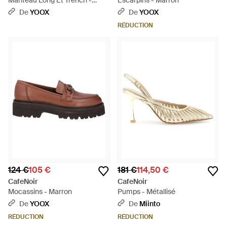
Manteau Long Et Trench -
Escarpins - Marron
Blanc
De
YOOX
De
YOOX
RÉDUCTION
124 €
105 €
181 €
114,50 €
CafeNoir
CafeNoir
Mocassins - Marron
Pumps - Métallisé
De
YOOX
De
Miinto
RÉDUCTION
RÉDUCTION