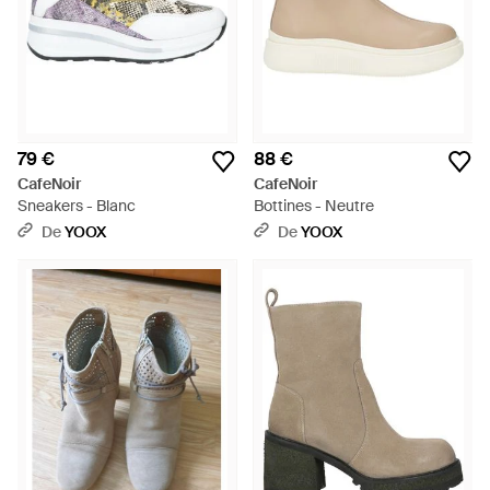
79 €
88 €
CafeNoir
CafeNoir
Sneakers - Blanc
Bottines - Neutre
De
YOOX
De
YOOX