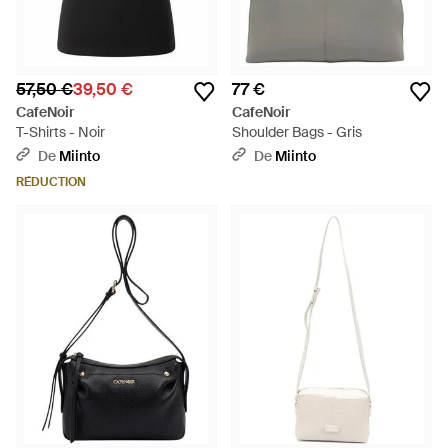
57,50 €
39,50 €
77 €
CafeNoir
CafeNoir
T-Shirts - Noir
Shoulder Bags - Gris
De
Miinto
De
Miinto
RÉDUCTION