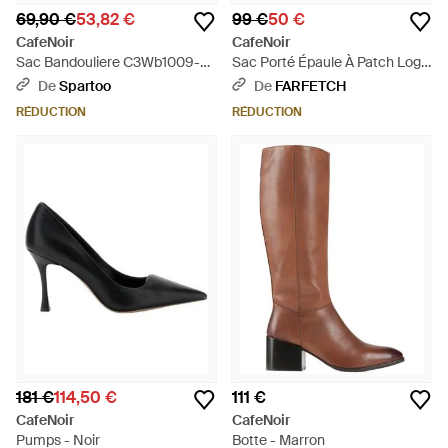
69,90 €
53,82 €
99 €
50 €
CafeNoir
CafeNoir
Sac Bandouliere C3Wb1009-
Sac Porté Épaule À Patch Logo
Pe26-N001 - Noir
- Blanc
De
Spartoo
De
FARFETCH
RÉDUCTION
RÉDUCTION
181 €
114,50 €
111 €
CafeNoir
CafeNoir
Pumps - Noir
Botte - Marron