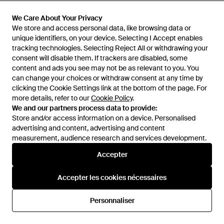
De
Miinto
De
YOOX
We Care About Your Privacy
We Care About Your Privacy
RÉDUCTION
We store and access personal data, like browsing data or
We store and access personal data, like browsing data or
unique identifiers, on your device. Selecting I Accept enables
unique identifiers, on your device. Selecting I Accept enables
tracking technologies. Selecting Reject All or withdrawing your
tracking technologies. Selecting Reject All or withdrawing your
consent will disable them. If trackers are disabled, some
consent will disable them. If trackers are disabled, some
content and ads you see may not be as relevant to you. You
content and ads you see may not be as relevant to you. You
can change your choices or withdraw consent at any time by
can change your choices or withdraw consent at any time by
clicking the Cookie Settings link at the bottom of the page. For
clicking the Cookie Settings link at the bottom of the page. For
more details, refer to our
more details, refer to our
Cookie Policy
Cookie Policy
.
.
We and our partners process data to provide:
We and our partners process data to provide:
Store and/or access information on a device. Personalised
Store and/or access information on a device. Personalised
advertising and content, advertising and content
advertising and content, advertising and content
measurement, audience research and services development.
measurement, audience research and services development.
Accepter
Accepter
73 €
105 €
CafeNoir
CafeNoir
Accepter les cookies nécessaires
Accepter les cookies nécessaires
Bottines - Marron
Botte - Noir
De
YOOX
De
YOOX
Personnaliser
Personnaliser