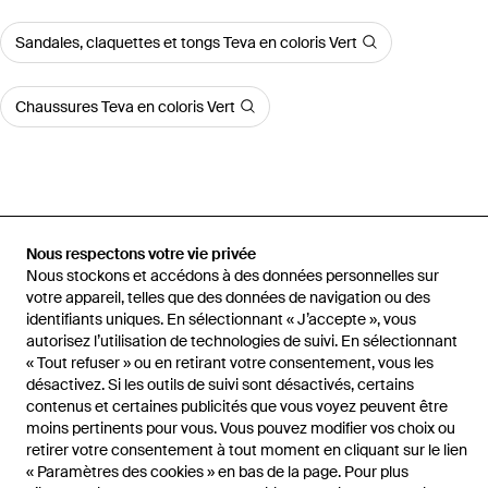
Sandales, claquettes et tongs Teva en coloris Vert
Chaussures Teva en coloris Vert
Accueil
Sandales, claquettes et tongs homme
Sandales,
Nous respectons votre vie privée
claquettes et tongs Teva
Sandales Plates 1004006Tv
Nous stockons et accédons à des données personnelles sur
votre appareil, telles que des données de navigation ou des
identifiants uniques. En sélectionnant « J’accepte », vous
autorisez l’utilisation de technologies de suivi. En sélectionnant
« Tout refuser » ou en retirant votre consentement, vous les
Aide et infos
désactivez. Si les outils de suivi sont désactivés, certains
contenus et certaines publicités que vous voyez peuvent être
moins pertinents pour vous. Vous pouvez modifier vos choix ou
retirer votre consentement à tout moment en cliquant sur le lien
« Paramètres des cookies » en bas de la page. Pour plus