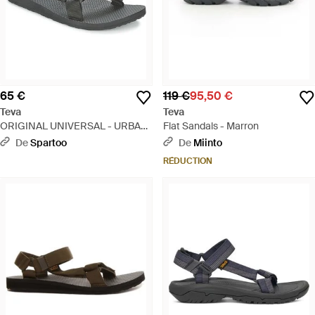
65 €
119 €
95,50 €
Teva
Teva
ORIGINAL UNIVERSAL - URBAN
Flat Sandals - Marron
hommes Sandales en Noir - Noir
De
Spartoo
De
Miinto
RÉDUCTION