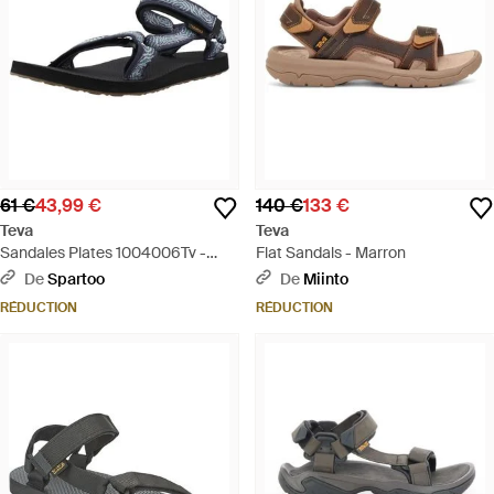
61 €
43,99 €
140 €
133 €
Teva
Teva
Sandales Plates 1004006Tv -
Flat Sandals - Marron
Bleu
De
Spartoo
De
Miinto
RÉDUCTION
RÉDUCTION