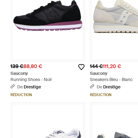
139 €
88,80 €
144 €
111,20 €
Saucony
Saucony
Running Shoes - Noir
Sneakers Bleu - Blanc
De
Drestige
De
Drestige
RÉDUCTION
RÉDUCTION