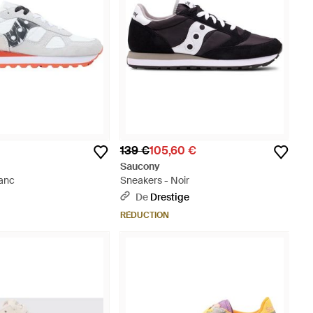
139 €
105,60 €
Saucony
lanc
Sneakers - Noir
De
Drestige
RÉDUCTION