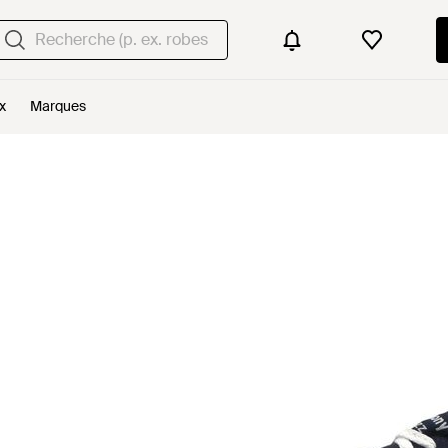
x
Marques