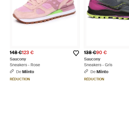
148 €
123 €
138 €
90 €
Saucony
Saucony
Sneakers - Rose
Sneakers - Gris
De
Miinto
De
Miinto
RÉDUCTION
RÉDUCTION