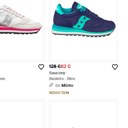
128 €
62 €
Saucony
ose
Baskets - Bleu
De
Miinto
RÉDUCTION