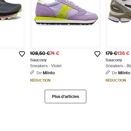
108,50 €
74 €
179 €
136 €
Saucony
Saucony
Sneakers - Violet
Sneakers - B
De
Miinto
De
Miinto
RÉDUCTION
RÉDUCTION
Plus d’articles