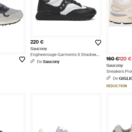
220 €
Saucony
Engineerouge Garments X Shadow
160 €
120 €
Original Wingtip - Noir
De
Saucony
Saucony
Sneakers Pro
Mesh Et Daim
De
GIGLI
RÉDUCTION