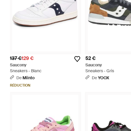
137 €
129 €
52 €
Saucony
Saucony
Sneakers - Blanc
Sneakers - Gris
De
Miinto
De
YOOX
RÉDUCTION