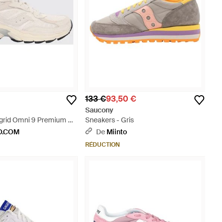
133 €
93,50 €
Saucony
grid Omni 9 Premium En
Sneakers - Gris
 - Neutre
O.COM
De
Miinto
RÉDUCTION