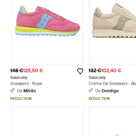
148 €
125,50 €
132 €
102,40 €
Saucony
Saucony
Sneakers - Rose
Creme De Sneakers - Bl
De
Miinto
De
Drestige
RÉDUCTION
RÉDUCTION