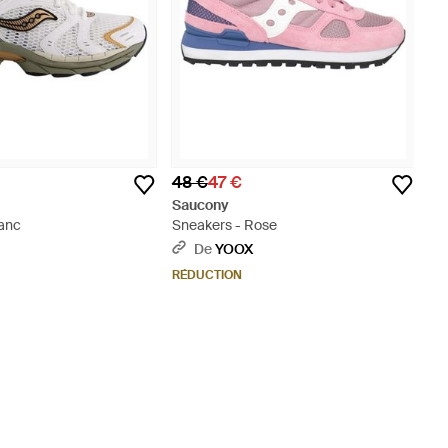
48 €
47 €
Saucony
lanc
Sneakers - Rose
De
YOOX
RÉDUCTION