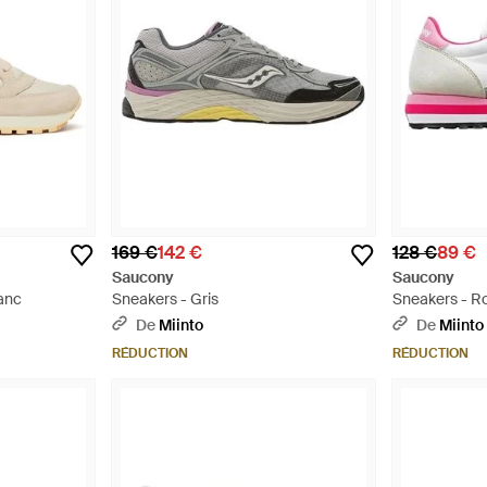
169 €
142 €
128 €
89 €
Saucony
Saucony
anc
Sneakers - Gris
Sneakers - R
De
Miinto
De
Miinto
RÉDUCTION
RÉDUCTION