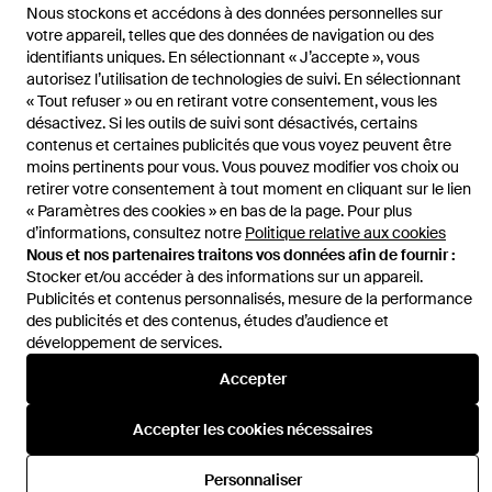
Nous stockons et accédons à des données personnelles sur
votre appareil, telles que des données de navigation ou des
Gucci Princetown Mule - Mocassins
identifiants uniques. En sélectionnant « J’accepte », vous
autorisez l’utilisation de technologies de suivi. En sélectionnant
« Tout refuser » ou en retirant votre consentement, vous les
Voir plus d'articles
désactivez. Si les outils de suivi sont désactivés, certains
contenus et certaines publicités que vous voyez peuvent être
moins pertinents pour vous. Vous pouvez modifier vos choix ou
retirer votre consentement à tout moment en cliquant sur le lien
« Paramètres des cookies » en bas de la page. Pour plus
Accueil
Chaussures plates femme
Sandales Plates Nero
d’informations, consultez notre
Politique relative aux cookies
Nous et nos partenaires traitons vos données afin de fournir :
Stocker et/ou accéder à des informations sur un appareil.
Publicités et contenus personnalisés, mesure de la performance
des publicités et des contenus, études d’audience et
développement de services.
Aide et infos
Accepter
Accepter les cookies nécessaires
Personnaliser