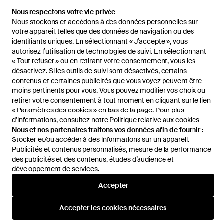
Gucci Princetown Mule - Mocassins
Nous respectons votre vie privée
Nous stockons et accédons à des données personnelles sur
votre appareil, telles que des données de navigation ou des
Voir plus d'articles
identifiants uniques. En sélectionnant « J’accepte », vous
autorisez l’utilisation de technologies de suivi. En sélectionnant
« Tout refuser » ou en retirant votre consentement, vous les
désactivez. Si les outils de suivi sont désactivés, certains
contenus et certaines publicités que vous voyez peuvent être
Accueil
Chaussures plates femme
Sandales Plates Sandales
moins pertinents pour vous. Vous pouvez modifier vos choix ou
Femme
retirer votre consentement à tout moment en cliquant sur le lien
« Paramètres des cookies » en bas de la page. Pour plus
d’informations, consultez notre
Politique relative aux cookies
Nous et nos partenaires traitons vos données afin de fournir :
Stocker et/ou accéder à des informations sur un appareil.
Publicités et contenus personnalisés, mesure de la performance
Aide et infos
des publicités et des contenus, études d’audience et
développement de services.
Accepter
Accepter les cookies nécessaires