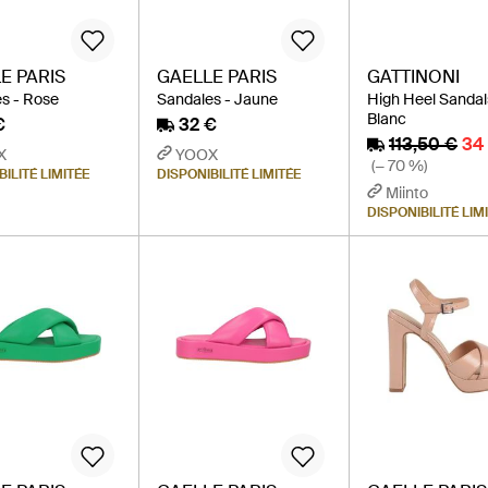
E PARIS
GAELLE PARIS
GATTINONI
s - Rose
Sandales - Jaune
High Heel Sandal
Blanc
€
32 €
113,50 €
34
X
YOOX
(− 70 %)
BILITÉ LIMITÉE
DISPONIBILITÉ LIMITÉE
Miinto
DISPONIBILITÉ LIM