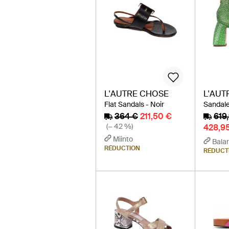
L'AUTRE CHOSE
L'AUT
Flat Sandals - Noir
Sandale
364 €
211,50 €
619
(− 42 %)
428,9
Miinto
Balar
RÉDUCTION
RÉDUCT