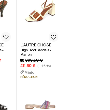
SE
L'AUTRE CHOSE
s -
High Heel Sandals -
Marron
€
393,50 €
211,50 €
(− 46 %)
Miinto
RÉDUCTION