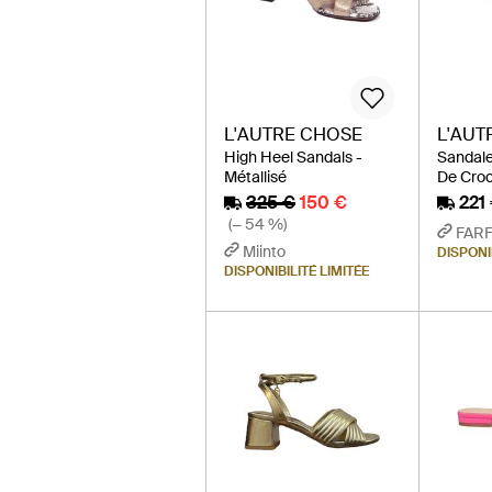
L'AUTRE CHOSE
L'AUT
High Heel Sandals -
Sandale
Métallisé
De Croc
325 €
150 €
221
(− 54 %)
FAR
Miinto
DISPONI
DISPONIBILITÉ LIMITÉE