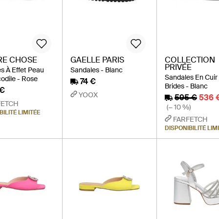
RE CHOSE
GAELLE PARIS
COLLECTION
PRIVÉE
s À Effet Peau
Sandales - Blanc
Sandales En Cuir
odile - Rose
74 €
Brides - Blanc
 €
YOOX
595 €
536 
FETCH
(− 10 %)
BILITÉ LIMITÉE
FARFETCH
DISPONIBILITÉ LIM