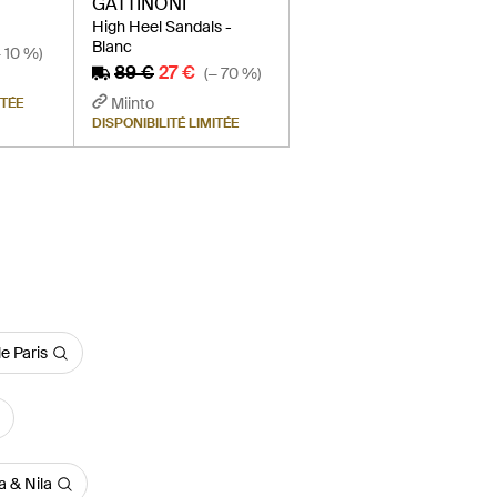
GATTINONI
High Heel Sandals -
Blanc
− 10 %)
89 €
27 €
(− 70 %)
Miinto
ITÉE
DISPONIBILITÉ LIMITÉE
e Paris
a & Nila