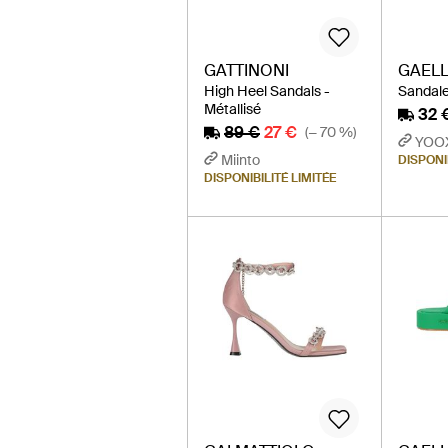
GATTINONI
GAELL
High Heel Sandals -
Sandale
Métallisé
32 
89 €
27 €
(− 70 %)
YOO
Miinto
DISPONI
DISPONIBILITÉ LIMITÉE