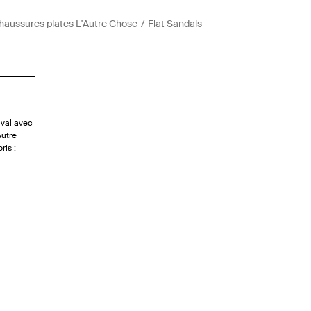
haussures plates L'Autre Chose
Flat Sandals
ival avec
Autre
ris :