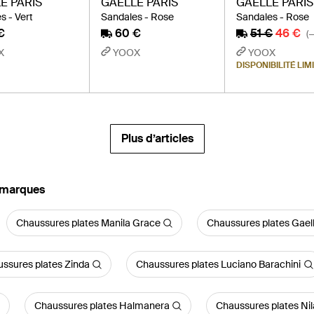
E PARIS
GAELLE PARIS
GAELLE PARIS
s - Vert
Sandales - Rose
Sandales - Rose
€
60 €
51 €
46 €
(
X
YOOX
YOOX
DISPONIBILITÉ LIM
Plus d’articles
s marques
Chaussures plates Manila Grace
Chaussures plates Gaell
ssures plates Zinda
Chaussures plates Luciano Barachini
Chaussures plates Halmanera
Chaussures plates Nil