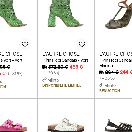
RE CHOSE
L'AUTRE CHOSE
L'AUTRE CHO
s Vert - Vert
High Heel Sandals - Vert
High Heel Sandal
Marron
,95 €
572,50 €
458 €
364 €
244 
(− 20 %)
5 €
(− 31 %)
(− 33 %)
Miinto
di
Miinto
DISPONIBILITÉ LIMITÉE
ION
RÉDUCTION