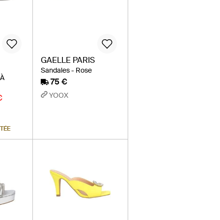
GAELLE PARIS
Sandales - Rose
 À
75 €
YOOX
€
ITÉE