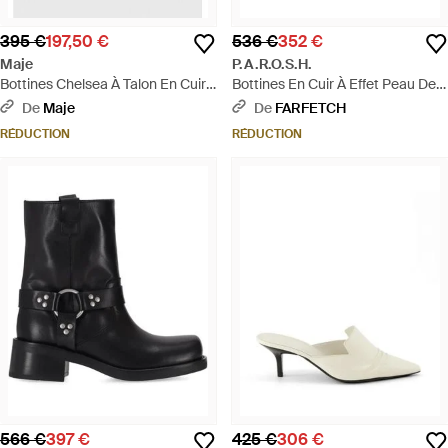
395 €
197,50 €
536 €
352 €
Maje
P.A.R.O.S.H.
Bottines Chelsea À Talon En Cuir -
Bottines En Cuir À Effet Peau De
Noir
Serpent - Gris
De
Maje
De
FARFETCH
RÉDUCTION
RÉDUCTION
566 €
397 €
425 €
306 €