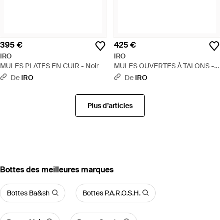
395 €
425 €
IRO
IRO
MULES PLATES EN CUIR - Noir
MULES OUVERTES À TALONS -
Noir
De
IRO
De
IRO
Plus d’articles
‪Bottes‬ des meilleures marques
Bottes Ba&sh
Bottes P.A.R.O.S.H.