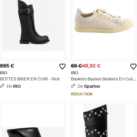
695 €
69 €
48,30 €
IRO
IRO
BOTTES BIKER EN CUIR - Noir
Baskets Basses Baskets En Cuir
Écrues - Blanc
De
IRO
De
Spartoo
RÉDUCTION