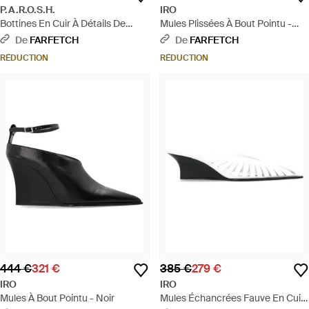
P.A.R.O.S.H.
IRO
Bottines En Cuir À Détails De
Mules Plissées À Bout Pointu -
Clous - Noir
Blanc
De
FARFETCH
De
FARFETCH
RÉDUCTION
RÉDUCTION
444 €
321 €
385 €
279 €
IRO
IRO
Mules À Bout Pointu - Noir
Mules Échancrées Fauve En Cuir