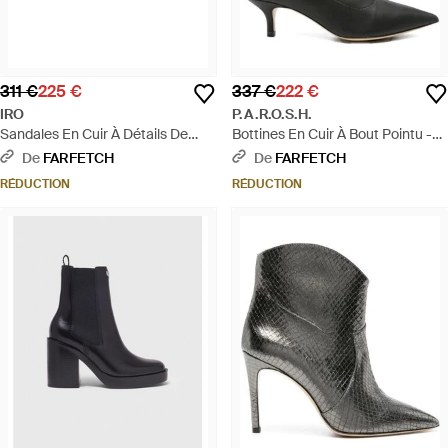
311 €
225 €
337 €
222 €
IRO
P.A.R.O.S.H.
Sandales En Cuir À Détails De
Bottines En Cuir À Bout Pointu -
Clous - Blanc
Noir
De
FARFETCH
De
FARFETCH
RÉDUCTION
RÉDUCTION