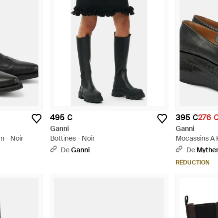
495 €
395 €
276 
Ganni
Ganni
n - Noir
Bottines - Noir
Mocassins A 
Synthetique 
De
Ganni
De
Mythe
RÉDUCTION