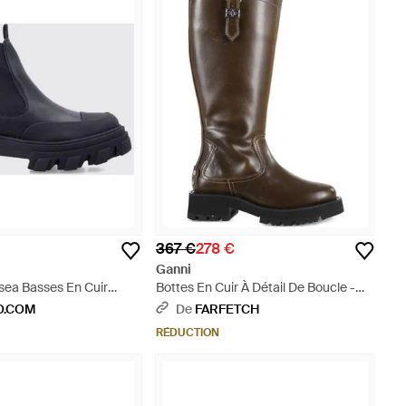
367 €
278 €
Ganni
sea Basses En Cuir
Bottes En Cuir À Détail De Boucle -
 Semelle Chunky - Bleu
Marron
O.COM
De
FARFETCH
RÉDUCTION