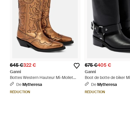
645 €
322 €
675 €
405 €
Ganni
Ganni
Bottes Western Hauteur Mi-Mollet
Boot de botte de biker Mi
Dorées À Ornements Brodés - Marron
De
Mytheresa
De
Mytheresa
RÉDUCTION
RÉDUCTION