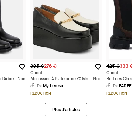
395 €
276 €
425 €
333 
Ganni
Ganni
d Arbre - Noir
Mocassins À Plateforme 70 Mm - Noir
Bottines Chel
Noir
De
Mytheresa
De
FARF
RÉDUCTION
RÉDUCTION
Plus d’articles