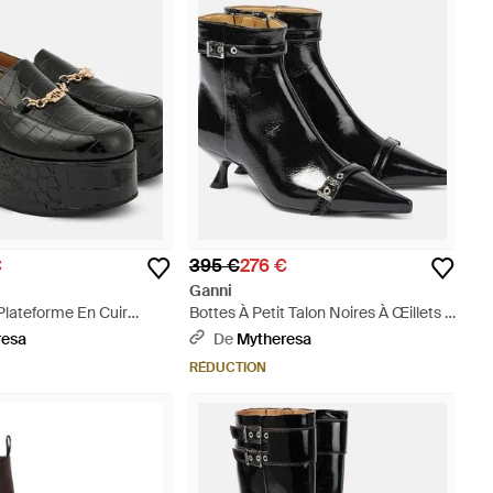
€
395 €
276 €
Ganni
Plateforme En Cuir
Bottes À Petit Talon Noires À Œillets -
Embosse - Noir
Noir
resa
De
Mytheresa
RÉDUCTION