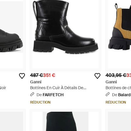
487 €
351 €
403,95 €
3
Ganni
Ganni
Noir
Bottines En Cuir À Détails De
Bottines de c
Coutures - Noir
- Bleu
De
FARFETCH
De
Balard
RÉDUCTION
RÉDUCTION