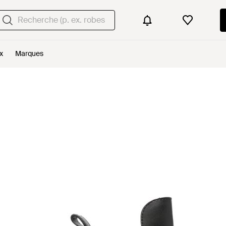
x
Marques