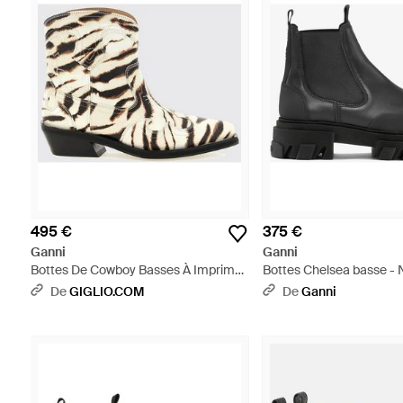
495 €
375 €
Ganni
Ganni
Bottes De Cowboy Basses À Imprimé
Bottes Chelsea basse - 
Zèbre Et Bout En Amande - Blanc
De
GIGLIO.COM
De
Ganni