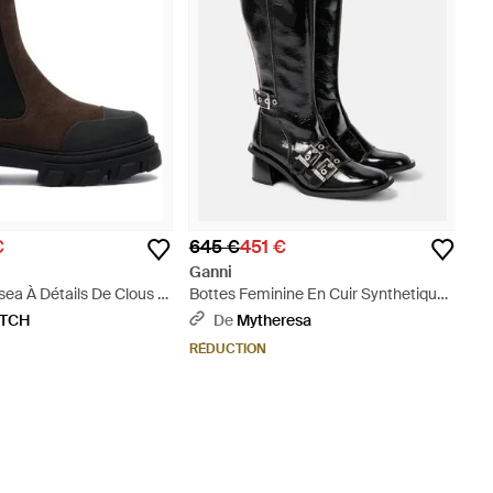
€
645 €
451 €
Ganni
sea À Détails De Clous -
Bottes Feminine En Cuir Synthetique -
Noir
ETCH
De
Mytheresa
RÉDUCTION