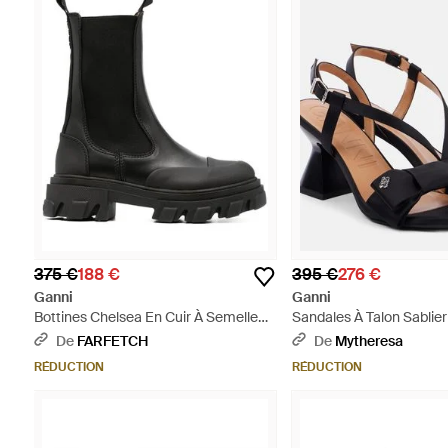
375 €
188 €
395 €
276 €
Ganni
Ganni
Bottines Chelsea En Cuir À Semelle
Sandales À Talon Sablier
Épaisse - Noir
Boucle Décorative Surd
De
FARFETCH
De
Mytheresa
Noir
RÉDUCTION
RÉDUCTION