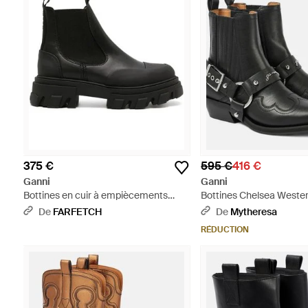
375 €
595 €
416 €
Ganni
Ganni
Bottines en cuir à empiècements
Bottines Chelsea Wester
élastiqués - Noir
De
FARFETCH
De
Mytheresa
RÉDUCTION