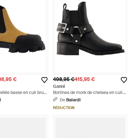
36,95 €
498,95 €
415,95 €
Ganni
hélée basse en cuir brun
Bottines de motk de chelsea en cuir
noir
i
De
Balardi
RÉDUCTION