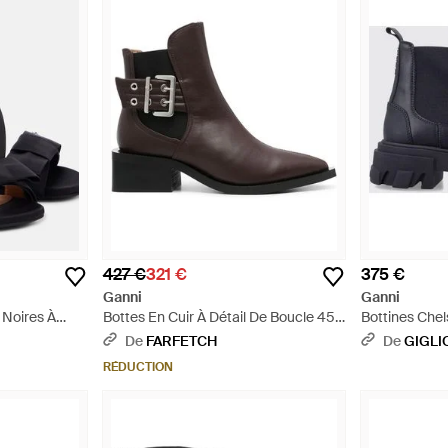
427 €
321 €
375 €
Ganni
Ganni
 Noires À
Bottes En Cuir À Détail De Boucle 45
Bottines Chel
imensionnée -
Mm - Marron
Recyclé Avec
De
FARFETCH
De
GIGLI
RÉDUCTION