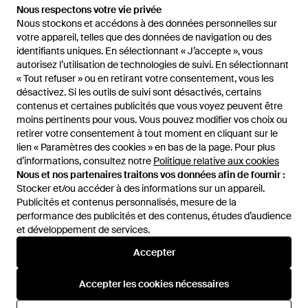
207 €
Nous respectons votre vie privée
Nous respectons votre vie privée
Nous stockons et accédons à des données personnelles sur
Nous stockons et accédons à des données personnelles sur
Claudie Pierlot
votre appareil, telles que des données de navigation ou des
votre appareil, telles que des données de navigation ou des
Bottines À Design Patchwork
identifiants uniques. En sélectionnant « J’accepte », vous
identifiants uniques. En sélectionnant « J’accepte », vous
75 Mm - Marron
De
FARFETCH
autorisez l’utilisation de technologies de suivi. En sélectionnant
autorisez l’utilisation de technologies de suivi. En sélectionnant
ÉPUISÉ
« Tout refuser » ou en retirant votre consentement, vous les
« Tout refuser » ou en retirant votre consentement, vous les
désactivez. Si les outils de suivi sont désactivés, certains
désactivez. Si les outils de suivi sont désactivés, certains
contenus et certaines publicités que vous voyez peuvent être
contenus et certaines publicités que vous voyez peuvent être
moins pertinents pour vous. Vous pouvez modifier vos choix ou
moins pertinents pour vous. Vous pouvez modifier vos choix ou
retirer votre consentement à tout moment en cliquant sur le
retirer votre consentement à tout moment en cliquant sur le
lien « Paramètres des cookies » en bas de la page. Pour plus
lien « Paramètres des cookies » en bas de la page. Pour plus
d’informations, consultez notre
d’informations, consultez notre
Politique relative aux cookies
Politique relative aux cookies
Nous et nos partenaires traitons vos données afin de fournir :
Nous et nos partenaires traitons vos données afin de fournir :
Stocker et/ou accéder à des informations sur un appareil.
Stocker et/ou accéder à des informations sur un appareil.
Publicités et contenus personnalisés, mesure de la
Publicités et contenus personnalisés, mesure de la
performance des publicités et des contenus, études d’audience
performance des publicités et des contenus, études d’audience
et développement de services.
et développement de services.
International
Accepter
Accepter
Accepter les cookies nécessaires
Accepter les cookies nécessaires
Aide et infos