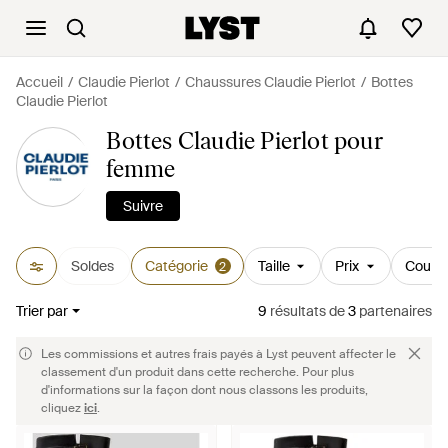
Accueil
Claudie Pierlot
Chaussures Claudie Pierlot
Bottes
Claudie Pierlot
Bottes Claudie Pierlot pour
femme
Suivre
Soldes
Catégorie
Taille
Prix
Couleu
2
Trier par
9
résultats
de
3
partenaires
Les commissions et autres frais payés à Lyst peuvent affecter le
classement d'un produit dans cette recherche. Pour plus
d'informations sur la façon dont nous classons les produits,
cliquez
ici
.