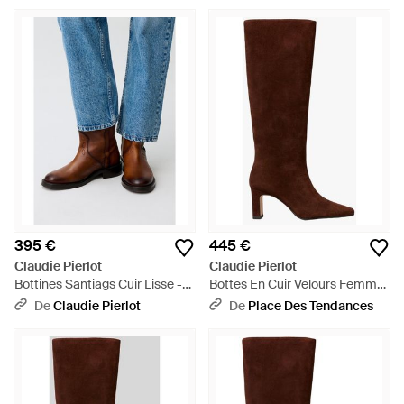
subtils comme des imprimés animaux, des clous et des
bordures festonnées. Cherchez Claudie Pierlot pour des
bottes simples avec plus de distinction.
395 €
445 €
Claudie Pierlot
Claudie Pierlot
Bottines Santiags Cuir Lisse -
Bottes En Cuir Velours Femme
Bleu
- Marron
De
Claudie Pierlot
De
Place Des Tendances