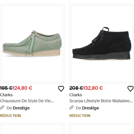
195 €
124,80 €
208 €
132,80 €
Clarks
Clarks
Chaussure De Style De Vie
Scarpa Lifestyle Botte Wallabee
Wallabee Verte Pour Hommes -
Pour Hommes En Daim Noir -
De
Drestige
De
Drestige
Vert
Noir
RÉDUCTION
RÉDUCTION