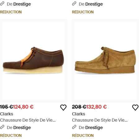
Wallabee Cup A Imprime Fonce
Wallabee Cup Pour Hommes -
De
Drestige
De
Drestige
Pour Hommes - Multicolore
Multicolore
RÉDUCTION
RÉDUCTION
195 €
124,80 €
208 €
132,80 €
Clarks
Clarks
Chaussure De Style De Vie
Chaussure De Style De Vie
Wallabee Pour Hommes - Marron
Wallabee Pour Hommes - Marron
De
Drestige
De
Drestige
RÉDUCTION
RÉDUCTION