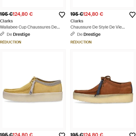
195 €
124,80 €
195 €
124,80 €
Clarks
Clarks
Wallabee Cup Chaussures De
Chaussure De Style De Vie
Style De Vie Pour Hommes
Wallabee Cup Pour Hommes,
De
Drestige
De
Drestige
Blanc/Nubuck - Blanc
Bleu Profond - Bleu
RÉDUCTION
RÉDUCTION
195 €
124,80 €
195 €
124,80 €