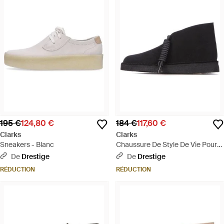
195 €
124,80 €
184 €
117,60 €
Clarks
Clarks
Sneakers - Blanc
Chaussure De Style De Vie Pour
Hommes En Daim Noir Desert
De
Drestige
De
Drestige
Coal - Noir
RÉDUCTION
RÉDUCTION