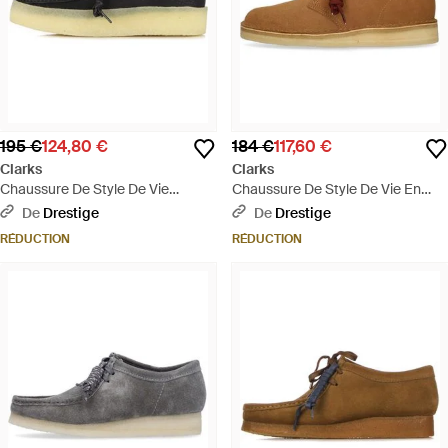
195 €
124,80 €
184 €
117,60 €
Clarks
Clarks
Chaussure De Style De Vie
Chaussure De Style De Vie En
Wallabee Cup Pour Hommes,
Daim Sable Fonce Desert Coal
De
Drestige
De
Drestige
Noir/Nubuck - Noir
Pour Hommes - Marron
RÉDUCTION
RÉDUCTION