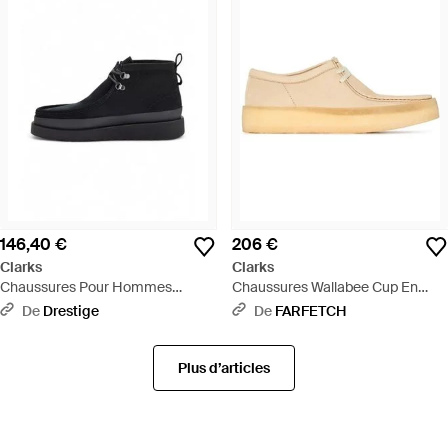
146,40 €
206 €
Clarks
Clarks
Chaussures Pour Hommes
Chaussures Wallabee Cup En
26183461 Daim Noir - Noir
Daim - Neutre
De
Drestige
De
FARFETCH
Plus d’articles