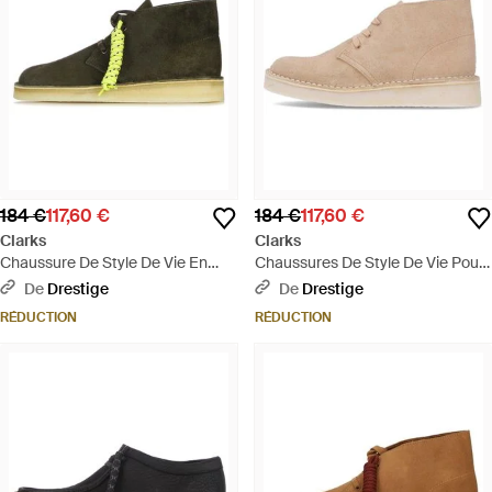
184 €
117,60 €
184 €
117,60 €
Clarks
Clarks
Chaussure De Style De Vie En
Chaussures De Style De Vie Pour
Daim Desert Coal Pour Hommes
Hommes Desert Coal En Daim
De
Drestige
De
Drestige
- Vert
Clair - Neutre
RÉDUCTION
RÉDUCTION