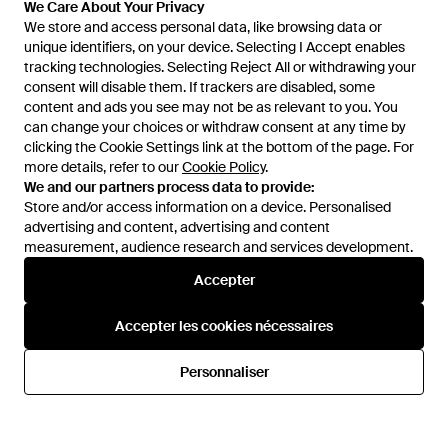
We Care About Your Privacy
We store and access personal data, like browsing data or
unique identifiers, on your device. Selecting I Accept enables
tracking technologies. Selecting Reject All or withdrawing your
consent will disable them. If trackers are disabled, some
1
/
2
content and ads you see may not be as relevant to you. You
can change your choices or withdraw consent at any time by
clicking the Cookie Settings link at the bottom of the page. For
Vendu précédemment chez :
YOOX
more details, refer to our
Cookie Policy
.
We and our partners process data to provide:
Store and/or access information on a device. Personalised
advertising and content, advertising and content
measurement, audience research and services development.
Accepter
Accepter les cookies nécessaires
Aide et infos
Personnaliser