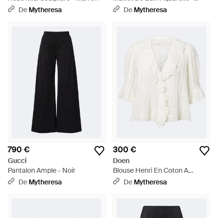
Marron
De
Mytheresa
De
Mytheresa
790 €
300 €
Gucci
Doen
Pantalon Ample - Noir
Blouse Henri En Coton A
Volants - Blanc
De
Mytheresa
De
Mytheresa