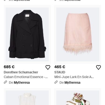
685 €
465 €
Dorothee Schumacher
STAUD
Caban Emotional Essence -
Mini-Jupe Lark En Soie A
Noir
Plumes - Rose
De
Mytheresa
De
Mytheresa