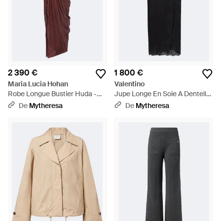
2 390 €
1 800 €
Maria Lucia Hohan
Valentino
Robe Longue Bustier Huda -
Jupe Longe En Soie A Dentelle
Rouge
- Noir
De
Mytheresa
De
Mytheresa