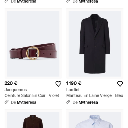
A Ornements - Bleu
De
Mytheresa
De
Mytheresa
220 €
1 190 €
Jacquemus
Lardini
Ceinture Salon En Cuir - Violet
Manteau En Laine Vierge - Bleu
De
Mytheresa
De
Mytheresa