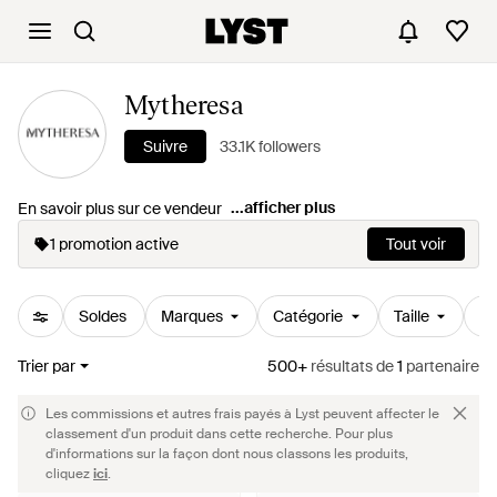
Mytheresa
Suivre
33.1K followers
...afficher plus
En savoir plus sur ce vendeur
1 promotion active
Tout voir
Soldes
Marques
Catégorie
Taille
Pr
Trier par
500+
résultats
de
1
partenaire
Les commissions et autres frais payés à Lyst peuvent affecter le
classement d'un produit dans cette recherche. Pour plus
d'informations sur la façon dont nous classons les produits,
cliquez
ici
.