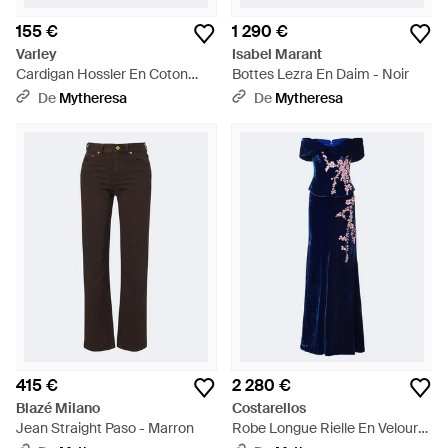
155 €
1 290 €
Varley
Isabel Marant
Cardigan Hossler En Coton
Bottes Lezra En Daim - Noir
Melange - Gris
De
Mytheresa
De
Mytheresa
415 €
2 280 €
Blazé Milano
Costarellos
Jean Straight Paso - Marron
Robe Longue Rielle En Velours