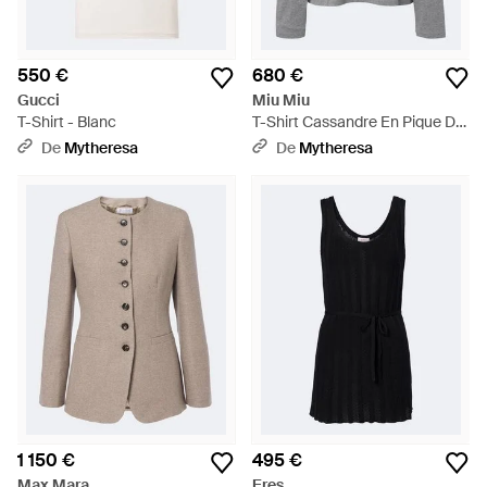
550 €
680 €
Gucci
Miu Miu
T-Shirt - Blanc
T-Shirt Cassandre En Pique De
Coton - Gris
De
Mytheresa
De
Mytheresa
1 150 €
495 €
Max Mara
Eres