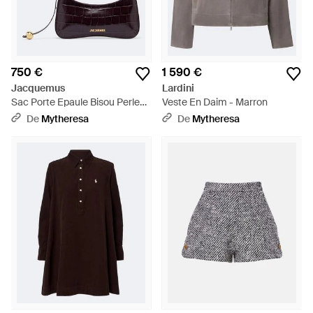
750 €
1 590 €
Jacquemus
Lardini
Sac Porte Epaule Bisou Perle
Veste En Daim - Marron
Small En Cuir - Violet
De
Mytheresa
De
Mytheresa