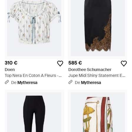
310 €
585 €
Doen
Dorothee Schumacher
Top Nera En Coton A Fleurs -
Jupe Midi Shiny Statement En
Blanc
Satin A Dentelle - Noir
De
Mytheresa
De
Mytheresa