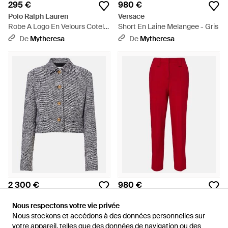
295 €
980 €
Polo Ralph Lauren
Versace
Robe A Logo En Velours Cotele
Short En Laine Melangee - Gris
De Coton - Marron
De
Mytheresa
De
Mytheresa
2 300 €
980 €
Versace
Versace
Nous respectons votre vie privée
Nous respectons votre vie privée
Veste En Laine Melangee - Gris
Pantalon Ajuste En Laine
Nous stockons et accédons à des données personnelles sur
Nous stockons et accédons à des données personnelles sur
Vierge - Rouge
De
Mytheresa
De
Mytheresa
votre appareil, telles que des données de navigation ou des
votre appareil, telles que des données de navigation ou des