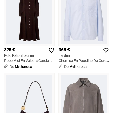
325 €
365 €
Polo Ralph Lauren
Lardini
Robe Midi En Velours Cotele De
Chemise En Popeline De Coton
Coton - Marron
A Rayures - Bleu
De
Mytheresa
De
Mytheresa