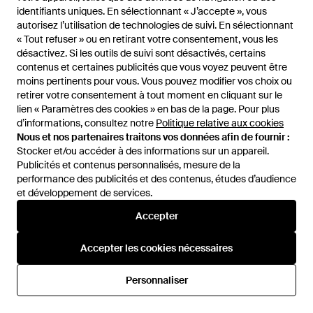
identifiants uniques. En sélectionnant « J’accepte », vous
identifiants uniques. En sélectionnant « J’accepte », vous
autorisez l’utilisation de technologies de suivi. En sélectionnant
autorisez l’utilisation de technologies de suivi. En sélectionnant
« Tout refuser » ou en retirant votre consentement, vous les
« Tout refuser » ou en retirant votre consentement, vous les
désactivez. Si les outils de suivi sont désactivés, certains
désactivez. Si les outils de suivi sont désactivés, certains
contenus et certaines publicités que vous voyez peuvent être
contenus et certaines publicités que vous voyez peuvent être
moins pertinents pour vous. Vous pouvez modifier vos choix ou
moins pertinents pour vous. Vous pouvez modifier vos choix ou
retirer votre consentement à tout moment en cliquant sur le
retirer votre consentement à tout moment en cliquant sur le
lien « Paramètres des cookies » en bas de la page. Pour plus
lien « Paramètres des cookies » en bas de la page. Pour plus
d’informations, consultez notre
d’informations, consultez notre
Politique relative aux cookies
Politique relative aux cookies
Nous et nos partenaires traitons vos données afin de fournir :
Nous et nos partenaires traitons vos données afin de fournir :
Stocker et/ou accéder à des informations sur un appareil.
Stocker et/ou accéder à des informations sur un appareil.
Publicités et contenus personnalisés, mesure de la
Publicités et contenus personnalisés, mesure de la
performance des publicités et des contenus, études d’audience
performance des publicités et des contenus, études d’audience
1 880 €
465 €
et développement de services.
et développement de services.
Nili Lotan
Canali
Accepter
Accepter
Sac Porte Epaule Cooper
Polo En Coton Et Cachemire -
Medium En Daim - Marron
Gris
De
Mytheresa
De
Mytheresa
Accepter les cookies nécessaires
Accepter les cookies nécessaires
Personnaliser
Personnaliser