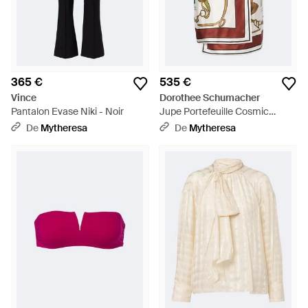
365 €
535 €
Vince
Dorothee Schumacher
Pantalon Evase Niki - Noir
Jupe Portefeuille Cosmic
Funghi En Soie - Rouge
De
Mytheresa
De
Mytheresa