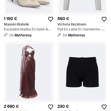
1 150 €
560 €
Manolo Blahnik
Victoria Beckham
Escarpins Nadira En Satin A
Pull En Laine Et Cachemire -
Ornements - Blanc
Gris
De
Mytheresa
De
Mytheresa
2 690 €
230 €