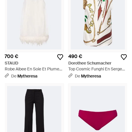
700 €
490 €
STAUD
Dorothee Schumacher
Robe Albee En Soie Et Plumes
Top Cosmic Funghi En Serge
- Blanc
De Soie - Blanc
De
Mytheresa
De
Mytheresa