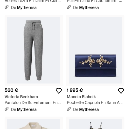
Bottes Lezra En Daim Et Cuir -
Pull En Laine Et Cachemire -
Marron
Noir
De
Mytheresa
De
Mytheresa
560 €
1 995 €
Victoria Beckham
Manolo Blahnik
Pantalon De Survetement En
Pochette Capripla En Satin A
Laine Et Cachemire - Gris
Ornements - Bleu
De
Mytheresa
De
Mytheresa