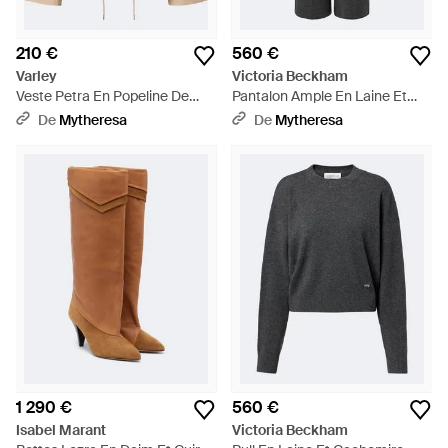
210 €
560 €
Varley
Victoria Beckham
Veste Petra En Popeline De
Pantalon Ample En Laine Et
Coton - Neutre
Cachemire - Gris
De
Mytheresa
De
Mytheresa
1 290 €
560 €
Isabel Marant
Victoria Beckham