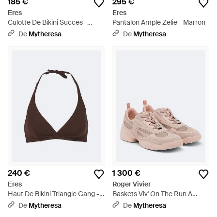
185 €
295 €
Eres
Eres
Culotte De Bikini Succes -
Pantalon Ample Zelie - Marron
Marron
De
Mytheresa
De
Mytheresa
240 €
1 300 €
Eres
Roger Vivier
Haut De Bikini Triangle Gang -
Baskets Viv' On The Run A
Marron
Ornements - Rose
De
Mytheresa
De
Mytheresa