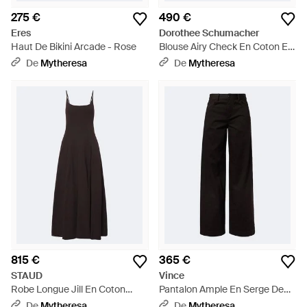
275 €
490 €
Eres
Dorothee Schumacher
Haut De Bikini Arcade - Rose
Blouse Airy Check En Coton Et
Soie - Neutre
De
Mytheresa
De
Mytheresa
815 €
365 €
STAUD
Vince
Robe Longue Jill En Coton
Pantalon Ample En Serge De
Melange - Noir
Coton - Noir
De
Mytheresa
De
Mytheresa