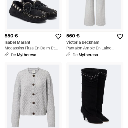
550 €
560 €
Isabel Marant
Victoria Beckham
Mocassins Fitza En Daim Et
Pantalon Ample En Laine
Shearling - Noir
Melangee - Gris
De
Mytheresa
De
Mytheresa