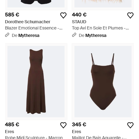
585 €
440 €
Dorothee Schumacher
STAUD
Blazer Emotional Essence -
Top Avi En Soie Et Plumes -
Noir
Rose
De
Mytheresa
De
Mytheresa
485 €
345 €
Eres
Eres
Robe Midi Sculpture - Marron
Maillot De Bain Aquarelle -