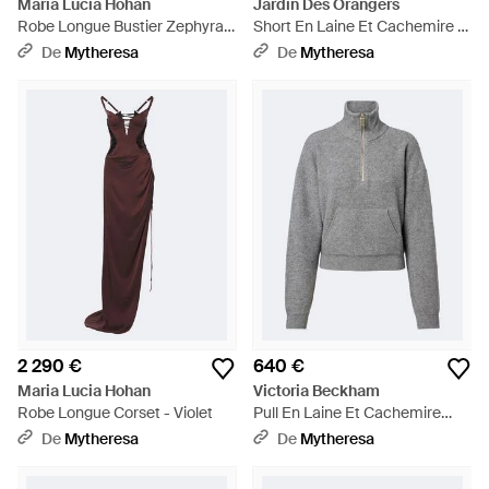
Maria Lucia Hohan
Jardin Des Orangers
Robe Longue Bustier Zephyra
Short En Laine Et Cachemire -
En Soie - Rouge
Noir
De
Mytheresa
De
Mytheresa
2 290 €
640 €
Maria Lucia Hohan
Victoria Beckham
Robe Longue Corset - Violet
Pull En Laine Et Cachemire
Melanges - Gris
De
Mytheresa
De
Mytheresa