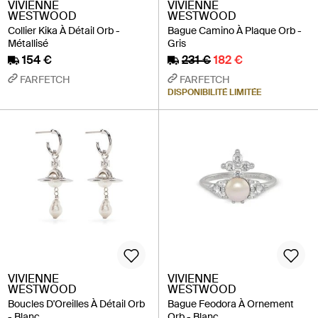
VIVIENNE
VIVIENNE
WESTWOOD
WESTWOOD
Collier Kika À Détail Orb -
Bague Camino À Plaque Orb -
Métallisé
Gris
154 €
231 €
182 €
FARFETCH
FARFETCH
DISPONIBILITÉ LIMITÉE
VIVIENNE
VIVIENNE
WESTWOOD
WESTWOOD
Boucles D'Oreilles À Détail Orb
Bague Feodora À Ornement
- Blanc
Orb - Blanc