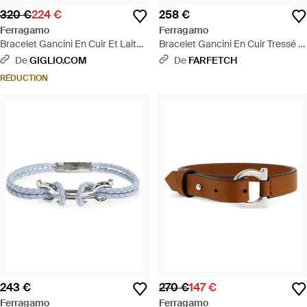
320 €
224 €
258 €
Ferragamo
Ferragamo
Bracelet Gancini En Cuir Et Laiton
Bracelet Gancini En Cuir Tressé -
- Blanc
Blanc
De
GIGLIO.COM
De
FARFETCH
RÉDUCTION
243 €
270 €
147 €
Ferragamo
Ferragamo