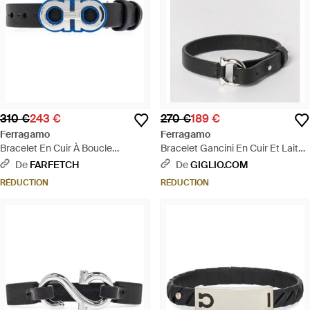
310 €
243 €
270 €
189 €
Ferragamo
Ferragamo
Bracelet En Cuir À Boucle
Bracelet Gancini En Cuir Et Laiton
Ganciani - Blanc
- Gris
De
FARFETCH
De
GIGLIO.COM
RÉDUCTION
RÉDUCTION