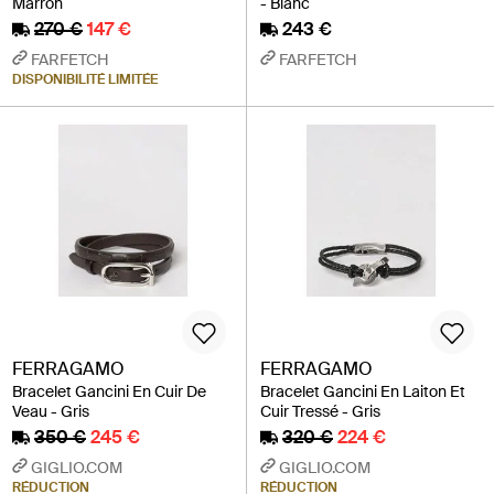
Marron
- Blanc
270 €
147 €
243 €
FARFETCH
FARFETCH
DISPONIBILITÉ LIMITÉE
FERRAGAMO
FERRAGAMO
Bracelet Gancini En Cuir De
Bracelet Gancini En Laiton Et
Veau - Gris
Cuir Tressé - Gris
350 €
245 €
320 €
224 €
GIGLIO.COM
GIGLIO.COM
RÉDUCTION
RÉDUCTION