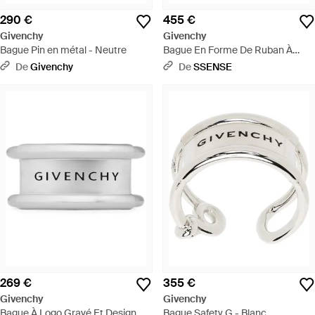
290 €
455 €
Givenchy
Givenchy
Bague Pin en métal - Neutre
Bague En Forme De Ruban À
Logo - Métallisé
De
Givenchy
De
SSENSE
269 €
355 €
Givenchy
Givenchy
Bague À Logo Gravé Et Design
Bague Safety G - Blanc