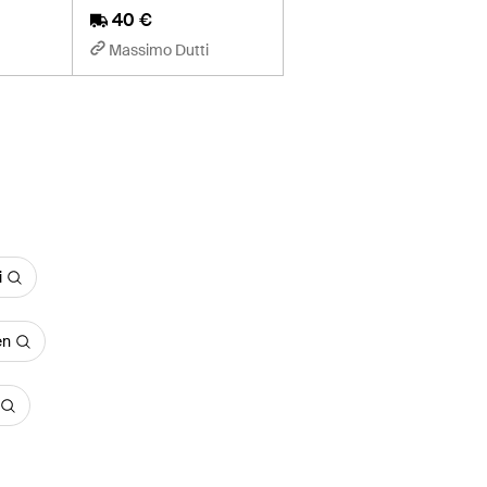
40 €
Massimo Dutti
i
en