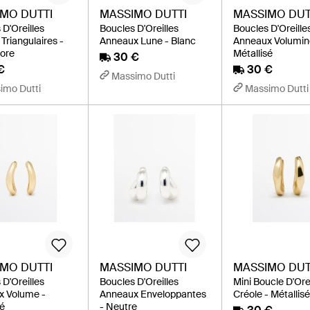
MO DUTTI
MASSIMO DUTTI
MASSIMO DUT
 D'Oreilles
Boucles D'Oreilles
Boucles D'Oreille
Triangulaires -
Anneaux Lune - Blanc
Anneaux Volumin
lore
Métallisé
30 €
€
30 €
Massimo Dutti
imo Dutti
Massimo Dutti
MO DUTTI
MASSIMO DUTTI
MASSIMO DUT
 D'Oreilles
Boucles D'Oreilles
Mini Boucle D'Orei
x Volume -
Anneaux Enveloppantes
Créole - Métallis
sé
- Neutre