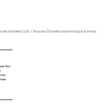
cles d’oreilles COS
Boucles D'Oreilles Asymétriques À Perles
 par leur
n
'une
ornée