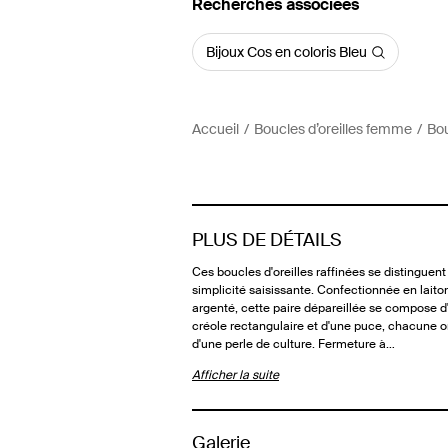
Recherches associées
Bijoux Cos en coloris Bleu
Accueil
Boucles d’oreilles femme
Bou
PLUS DE DÉTAILS
Ces boucles d'oreilles raffinées se distinguent
simplicité saisissante. Confectionnée en laito
argenté, cette paire dépareillée se compose d
créole rectangulaire et d'une puce, chacune 
d'une perle de culture. Fermeture à…
Afficher la suite
Galerie