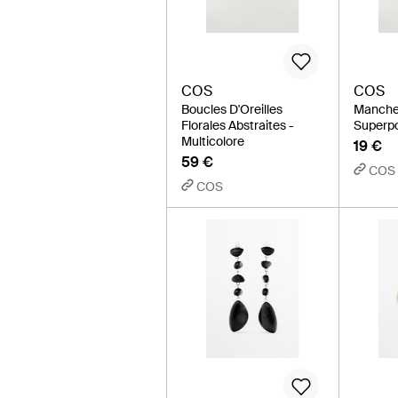
COS
COS
Boucles D'Oreilles
Manchet
Florales Abstraites -
Superpo
Multicolore
19 €
59 €
COS
COS