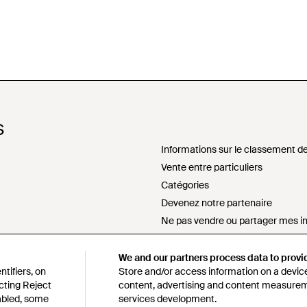
S
Informations sur le classement de
Vente entre particuliers
Catégories
Devenez notre partenaire
Ne pas vendre ou partager mes i
sement
Déclaration sur l'esclavage mode
s172 déclaration
We and our partners process data to provi
tifiers, on
Store and/or access information on a device
Politique d'approvisionnement re
cting Reject
content, advertising and content measure
Code de conduite
sabled, some
services development.