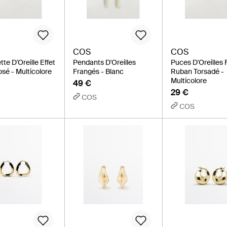
COS
COS
te D'Oreille Effet
Pendants D'Oreilles
Puces D'Oreilles
sé - Multicolore
Frangés - Blanc
Ruban Torsadé -
Multicolore
49 €
29 €
COS
COS