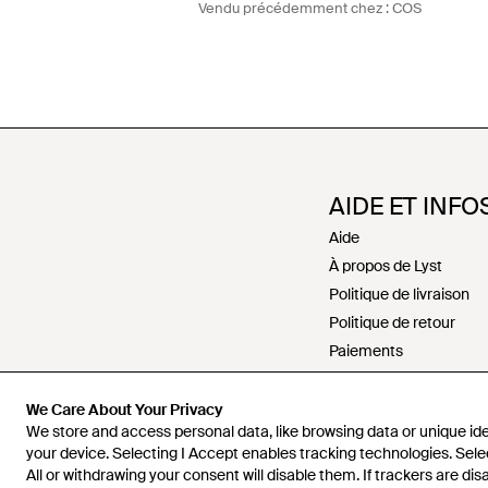
Vendu précédemment chez :
COS
AIDE ET INFO
Aide
À propos de Lyst
Politique de livraison
Politique de retour
Paiements
Politique de rembour
Recrutement
We Care About Your Privacy
We store and access personal data, like browsing data or unique iden
Nous contacter
your device. Selecting I Accept enables tracking technologies. Sele
Conditions générales
All or withdrawing your consent will disable them. If trackers are di