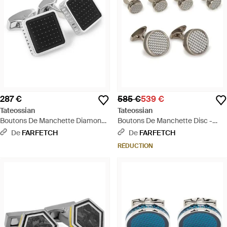
287 €
585 €
539 €
Tateossian
Tateossian
Boutons De Manchette Diamond
Boutons De Manchette Disc -
Giza Ice À Design Carré - Noir
Blanc
De
FARFETCH
De
FARFETCH
RÉDUCTION