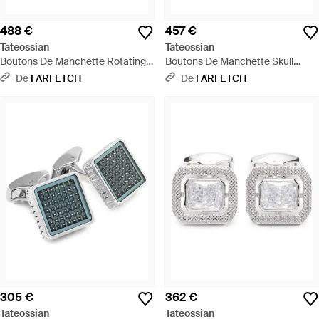
488 €
457 €
Tateossian
Tateossian
Boutons De Manchette Rotating
Boutons De Manchette Skull
Trinity Sertis De Cristaux - Gris
Tourbillon - Blanc
De
FARFETCH
De
FARFETCH
305 €
362 €
Tateossian
Tateossian