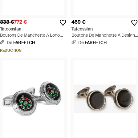
838 €
772 €
469 €
Tateossian
Tateossian
Boutons De Manchette À Logo
Boutons De Manchette À Design
Gravé - Gris
Émaillé - Métallisé
De
FARFETCH
De
FARFETCH
RÉDUCTION