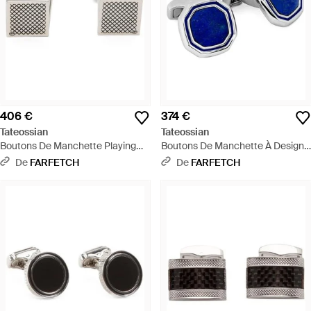
406 €
374 €
Tateossian
Tateossian
Boutons De Manchette Playing
Boutons De Manchette À Design
Card Rectangulaires - Métallisé
Octogonal - Bleu
De
FARFETCH
De
FARFETCH