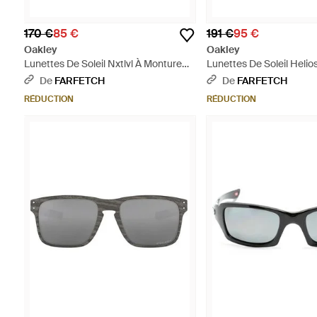
170 €
85 €
191 €
95 €
Oakley
Oakley
Lunettes De Soleil Nxtlvl À Monture
Lunettes De Soleil Helio
Carrée - Neutre
Monture Carrée - Bleu
De
FARFETCH
De
FARFETCH
RÉDUCTION
RÉDUCTION