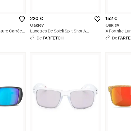
220 €
152 €
Oakley
Oakley
ture Carrée -
Lunettes De Soleil Split Shot À
X Fortnite Lun
Monture Carrée - Gris
Monture Géom
De
FARFETCH
De
FARF