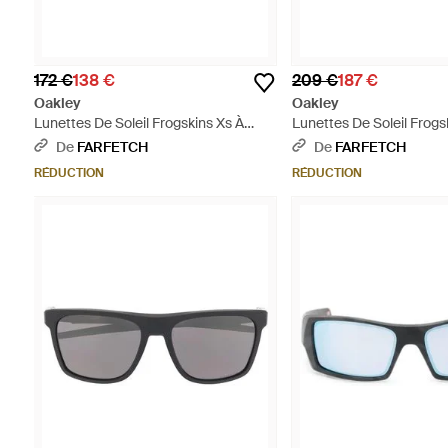
172 €
138 €
209 €
187 €
Oakley
Oakley
Lunettes De Soleil Frogskins Xs À
Lunettes De Soleil Frogs
Monture Carrée - Violet
Monture Carrée - Jaune
De
FARFETCH
De
FARFETCH
RÉDUCTION
RÉDUCTION