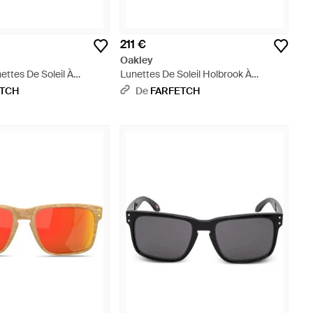
211 €
Oakley
ettes De Soleil À
Lunettes De Soleil Holbrook À
étrique - Gris
Monture Carrée - Marron
ETCH
De
FARFETCH