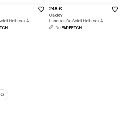
248 €
Oakley
oleil Holbrook À
Lunettes De Soleil Holbrook À
ée - Bleu
Monture Carrée - Blanc
ETCH
De
FARFETCH