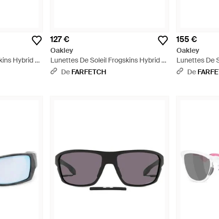
127 €
155 €
Oakley
Oakley
kins Hybrid À
Lunettes De Soleil Frogskins Hybrid À
Lunettes De S
Monture Carrée - Gris
Monture Carré
De
FARFETCH
De
FARF