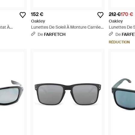
152 €
212 €
170 €
Oakley
Oakley
stat À
Lunettes De Soleil À Monture Carrée -
Lunettes De S
Blanc
Monture Carr
De
FARFETCH
De
FARF
RÉDUCTION