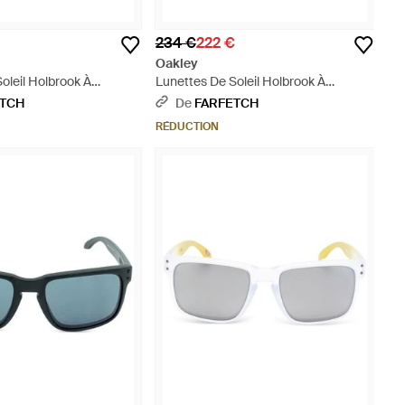
234 €
222 €
Oakley
oleil Holbrook À
Lunettes De Soleil Holbrook À
ée - Orange
Monture Carrée - Noir
ETCH
De
FARFETCH
RÉDUCTION