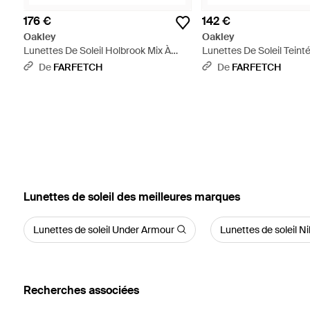
176 €
142 €
Oakley
Oakley
Lunettes De Soleil Holbrook Mix À
Lunettes De Soleil Tein
Monture Carrée - Gris
Carrée - Noir
De
FARFETCH
De
FARFETCH
‪Lunettes de soleil‬ des meilleures marques
Lunettes de soleil Under Armour
Lunettes de soleil N
Recherches associées