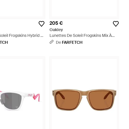
205 €
Oakley
oleil Frogskins Hybrid À
Lunettes De Soleil Frogskins Mix À
e - Gris
Monture Carrée - Bleu
ETCH
De
FARFETCH