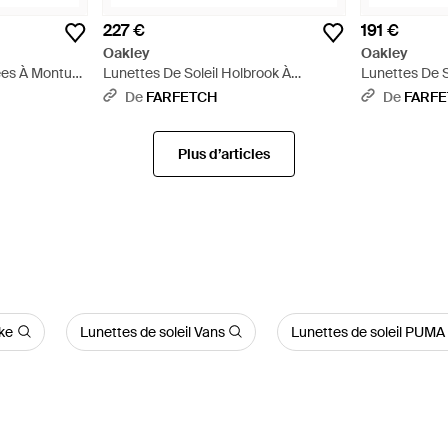
227 €
191 €
Oakley
Oakley
tées À Monture
Lunettes De Soleil Holbrook À
Lunettes De S
Monture Carrée - Gris
Monture Carr
De
FARFETCH
De
FARF
Plus d’articles
ike
Lunettes de soleil Vans
Lunettes de soleil PUMA