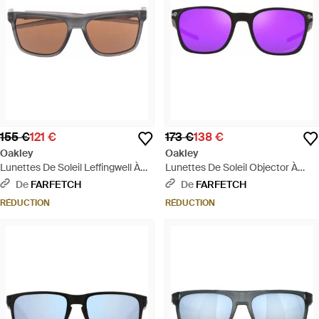
155 €
121 €
173 €
138 €
Oakley
Oakley
Lunettes De Soleil Leffingwell À
Lunettes De Soleil Objector À
Monture Rectangulaire - Marron
Monture Rectangulaire - Violet
De
FARFETCH
De
FARFETCH
RÉDUCTION
RÉDUCTION