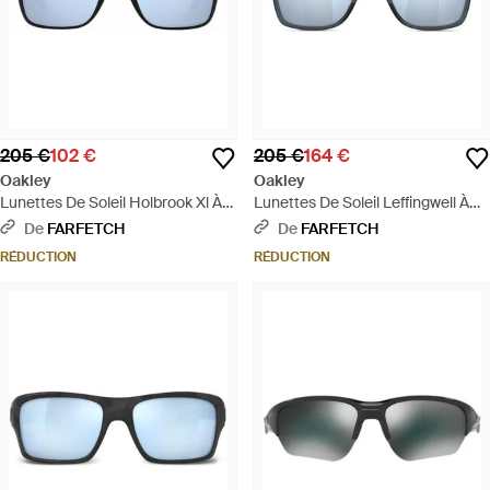
205 €
102 €
205 €
164 €
Oakley
Oakley
Lunettes De Soleil Holbrook Xl À
Lunettes De Soleil Leffingwell À
Monture Rectangulaire - Bleu
Monture Rectangulaire - Bleu
De
FARFETCH
De
FARFETCH
RÉDUCTION
RÉDUCTION