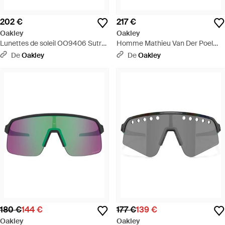
202 €
217 €
Oakley
Oakley
Lunettes de soleil OO9406 Sutro
Homme Mathieu Van Der Poel
Shield pour homme - Noir
Signature Series Sutro Lite Sweep
De
Oakley
De
Oakley
Lunettes De Soleil - Noir
180 €
144 €
177 €
139 €
Oakley
Oakley