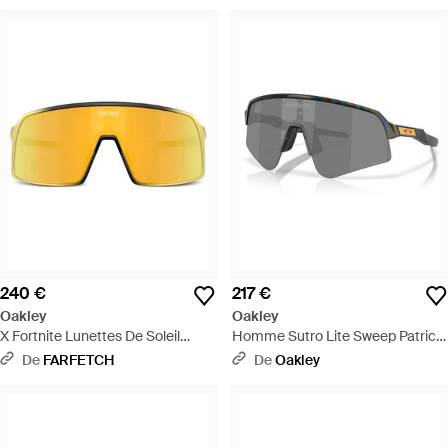
240 €
217 €
Oakley
Oakley
X Fortnite Lunettes De Soleil
Homme Sutro Lite Sweep Patrick
Midas Sutro - Jaune
Mahomes Ii Collection Lunettes
De
FARFETCH
De
Oakley
De Soleil - Noir