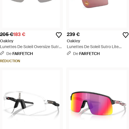
205 €
183 €
239 €
Oakley
Oakley
Lunettes De Soleil Oversize Sutro
Lunettes De Soleil Sutro Lite
Lite - Gris
Sweep - Rose
De
FARFETCH
De
FARFETCH
RÉDUCTION