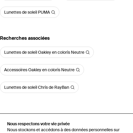
Lunettes de soleil PUMA
Recherches associées
Lunettes de soleil Oakley en coloris Neutre
Accessoires Oakley en coloris Neutre
Lunettes de soleil Chris de RayBan
Accueil
Lunettes de soleil homme
Lunettes de soleil Oakley
Nous respectons votre vie privée
Lunettes De Soleil Sutro
Nous stockons et accédons à des données personnelles sur