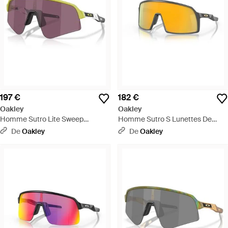
197 €
182 €
Oakley
Oakley
Homme Sutro Lite Sweep
Homme Sutro S Lunettes De
Limitless Collection Lunettes De
Soleil - Rouge
De
Oakley
De
Oakley
Soleil - Noir