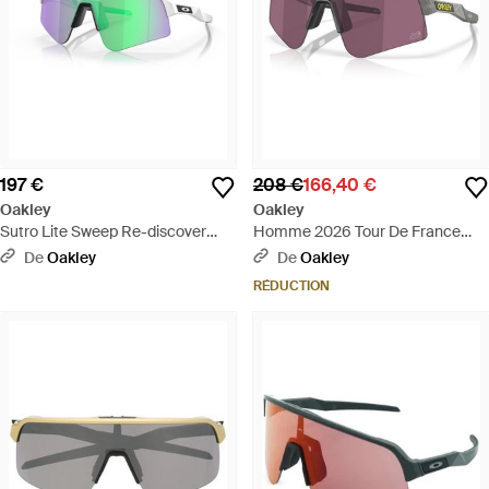
197 €
208 €
166,40 €
Oakley
Oakley
Sutro Lite Sweep Re-discover
Homme 2026 Tour De France
Collection Sunglasses - Noir
Sutro Lite Sweep Lunettes De
De
Oakley
De
Oakley
Soleil - Violet
RÉDUCTION