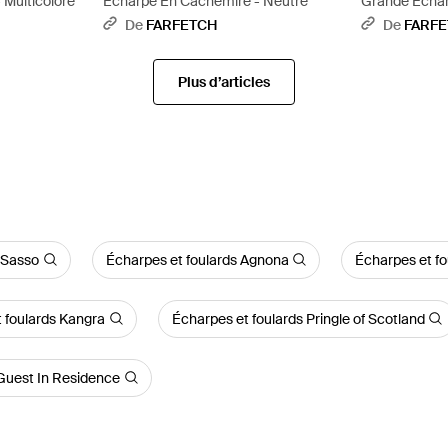
 Multicolore
Écharpe En Cachemire - Neutre
Grande Échar
De
FARFETCH
De
FARF
Plus d’articles
 Sasso
Écharpes et foulards Agnona
Écharpes et fo
 foulards Kangra
Écharpes et foulards Pringle of Scotland
 Guest In Residence