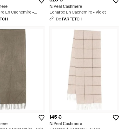
mere
N.Peal Cashmere
re En Cachemire -
Écharpe En Cachemire - Violet
ETCH
De
FARFETCH
145 €
mere
N.Peal Cashmere