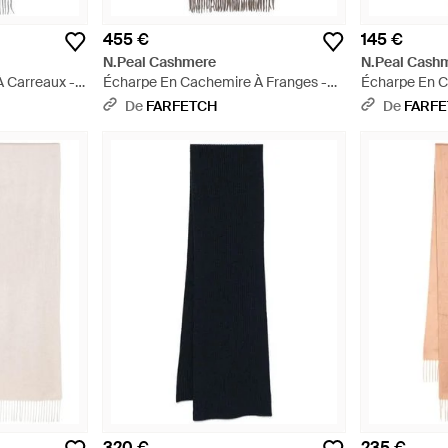
455 €
145 €
N.Peal Cashmere
N.Peal Cash
 Carreaux -
Écharpe En Cachemire À Franges -
Écharpe En C
Marron
Marron
De
FARFETCH
De
FARF
320 €
235 €