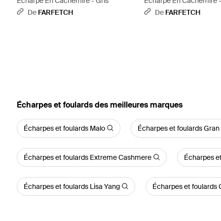
Écharpe En Cachemire - Gris
Écharpe En Cachemire -
De
FARFETCH
De
FARFETCH
‪Écharpes et foulards‬ des meilleures marques
Écharpes et foulards Malo
Écharpes et foulards Gran
Écharpes et foulards Extreme Cashmere
Écharpes et
Écharpes et foulards Lisa Yang
Écharpes et foulards