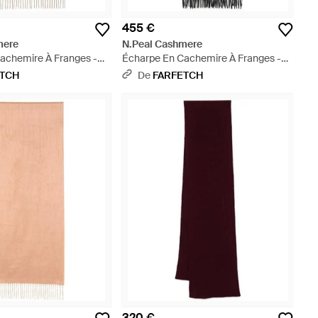
455 €
mere
N.Peal Cashmere
achemire À Franges -
Écharpe En Cachemire À Franges -
Noir
ETCH
De
FARFETCH
320 €