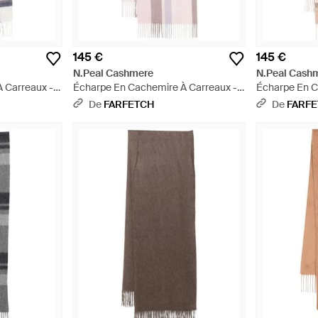
145 €
145 €
N.Peal Cashmere
N.Peal Cash
 Carreaux -
Écharpe En Cachemire À Carreaux -
Écharpe En C
Rose
Rose
De
FARFETCH
De
FARF