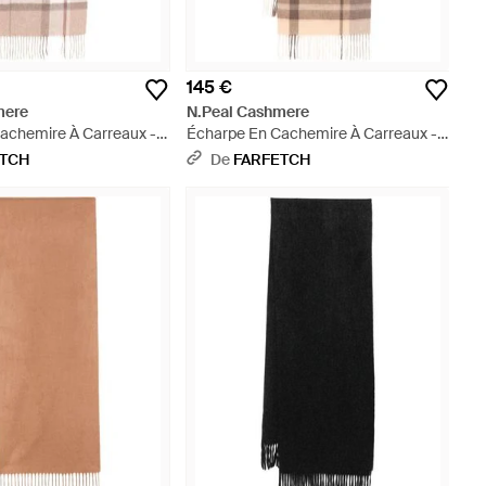
145 €
mere
N.Peal Cashmere
achemire À Carreaux -
Écharpe En Cachemire À Carreaux -
Neutre
ETCH
De
FARFETCH