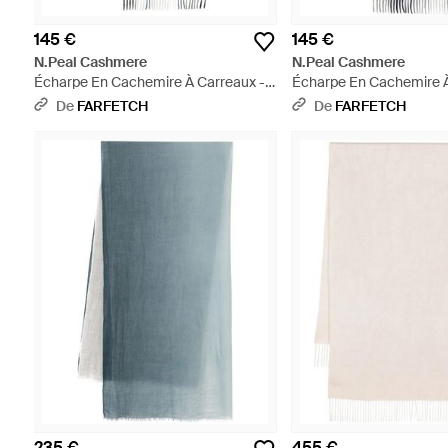
145 €
145 €
N.Peal Cashmere
N.Peal Cashmere
Écharpe En Cachemire À Carreaux -
Écharpe En Cachemire À
Bleu
Gris
De
FARFETCH
De
FARFETCH
235 €
455 €