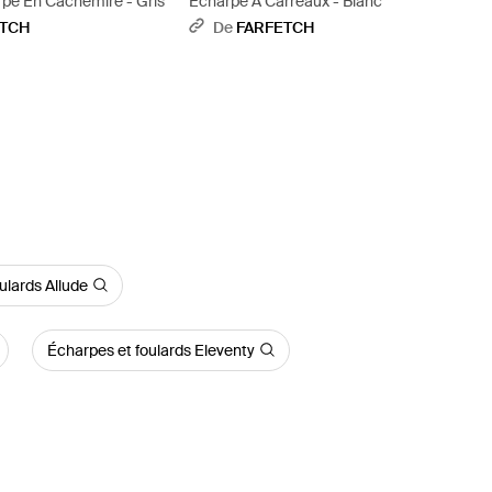
pe En Cachemire - Gris
Écharpe À Carreaux - Blanc
ETCH
De
FARFETCH
ulards Allude
Écharpes et foulards Eleventy