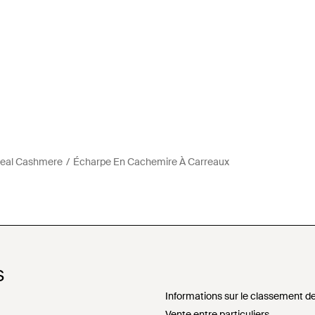
Peal Cashmere
Écharpe En Cachemire À Carreaux
S
Informations sur le classement de
Vente entre particuliers