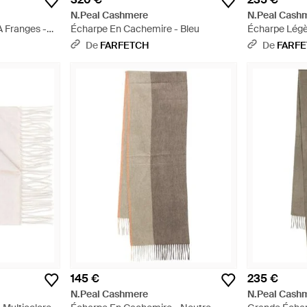
N.Peal Cashmere
N.Peal Cash
 Franges -
Écharpe En Cachemire - Bleu
Écharpe Légè
Blanc
De
FARFETCH
De
FARF
145 €
235 €
N.Peal Cashmere
N.Peal Cash