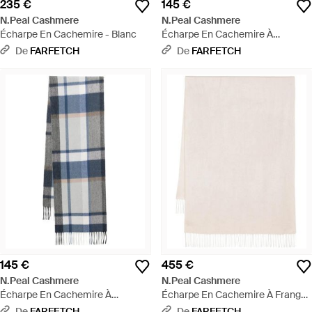
235 €
145 €
N.Peal Cashmere
N.Peal Cashmere
Écharpe En Cachemire - Blanc
Écharpe En Cachemire À
Carreaux - Gris
De
FARFETCH
De
FARFETCH
145 €
455 €
N.Peal Cashmere
N.Peal Cashmere
Écharpe En Cachemire À
Écharpe En Cachemire À Franges
Carreaux - Bleu
- Neutre
De
FARFETCH
De
FARFETCH