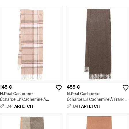
145 €
455 €
N.Peal Cashmere
N.Peal Cashmere
Écharpe En Cachemire À
Écharpe En Cachemire À Franges
Carreaux - Rose
- Marron
De
FARFETCH
De
FARFETCH