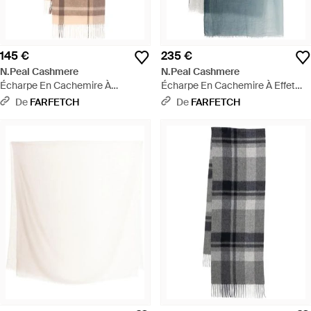
145 €
235 €
N.Peal Cashmere
N.Peal Cashmere
Écharpe En Cachemire À
Écharpe En Cachemire À Effet
Carreaux - Neutre
Dégradé - Bleu
De
FARFETCH
De
FARFETCH