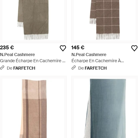
235 €
145 €
N.Peal Cashmere
N.Peal Cashmere
Grande Écharpe En Cachemire -
Écharpe En Cachemire À
Gris
Carreaux - Marron
De
FARFETCH
De
FARFETCH