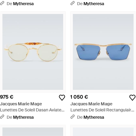
Leonard - Vert
Soleil Fugue Aviateur - Marron
De
Mytheresa
De
Mytheresa
975 €
1 050 €
Jacques Marie Mage
Jacques Marie Mage
Lunettes De Soleil Dasan Aviateur
Lunettes De Soleil Rectangulaires
- Neutre
Bresson - Bleu
De
Mytheresa
De
Mytheresa