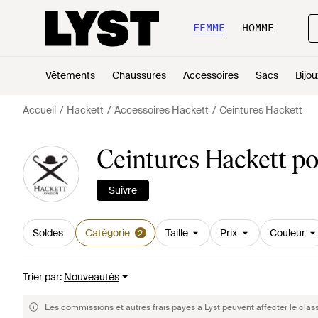
FEMME
HOMME
Vêtements
Chaussures
Accessoires
Sacs
Bijou
Accueil
Hackett
Accessoires Hackett
Ceintures Hackett
Ceintures Hackett 
Suivre
Soldes
Catégorie
Taille
Prix
Couleur
2
Trier par
:
Nouveautés
Les commissions et autres frais payés à Lyst peuvent affecter le clas