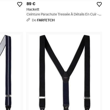
89 €
Hackett
Ceinture Parachute Tressée À Détails En Cuir -
Gris
De
FARFETCH