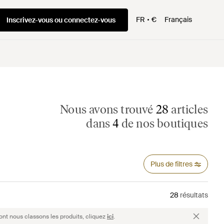
FR
€
Français
Inscrivez-vous ou connectez-vous
Nous avons trouvé
28
articles
dans
4
de nos boutiques
Plus de filtres
28
résultats
ont nous classons les produits, cliquez
ici
.