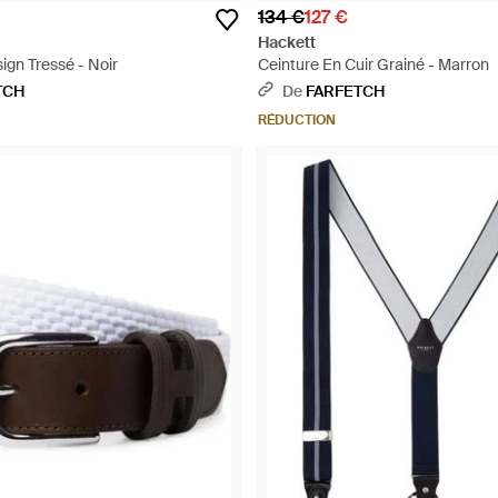
134 €
127 €
Hackett
ign Tressé - Noir
Ceinture En Cuir Grainé - Marron
TCH
De
FARFETCH
RÉDUCTION