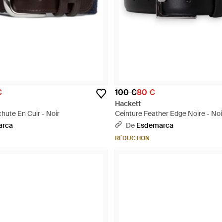
€
100 €
80 €
Hackett
hute En Cuir - Noir
Ceinture Feather Edge Noire - Noi
arca
De
Esdemarca
RÉDUCTION