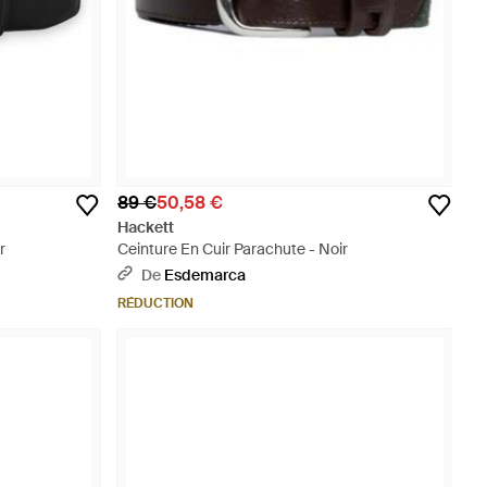
89 €
50,58 €
Hackett
r
Ceinture En Cuir Parachute - Noir
De
Esdemarca
RÉDUCTION