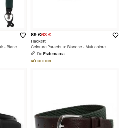
89 €
63 €
Hackett
ir - Blanc
Ceinture Parachute Blanche - Multicolore
De
Esdemarca
RÉDUCTION